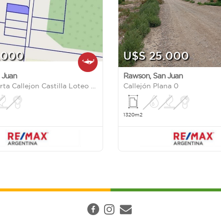
.000
U$S 25.000
 Juan
Rawson
,
San Juan
Quinta la Berta Callejon Castilla Loteo San Benito Lote 3 S/N
Callejón Plana 0
1320m2