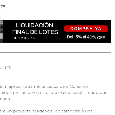
TE,
J 123 -
5 m aproximadamen
te Listos para Const
ruir
luide
z presentamos es
te lote excep
cional sit
uado por
íbano.
ara un proyecto r
esidencial de categ
oría o una