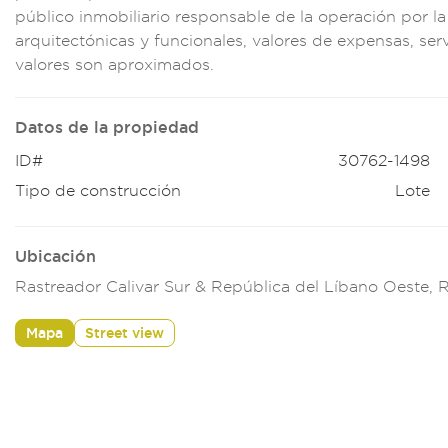
p
úblico inm
obiliario respon
sable de la operac
ión por l
a
rquitectón
icas y funci
onales, val
ores de expensa
s, ser
v
alores son apr
oximados.
Datos de la propiedad
ID#
30762-1498
Tipo de construcción
Lote
Ubicación
Rastreador Calivar Sur & República del Líbano Oeste,
Mapa
Street view