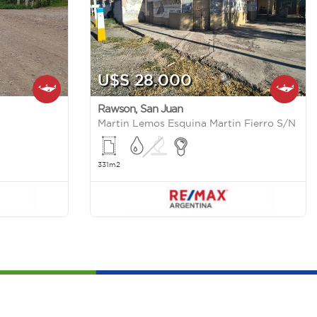
U$S 28.000
Rawson
,
San Juan
Martin Lemos Esquina Martin Fierro S/N
331m2