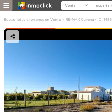
Venta
departa
Buscar lotes y terrenos en Venta
RE-MAX Cuyana - ID#1498 