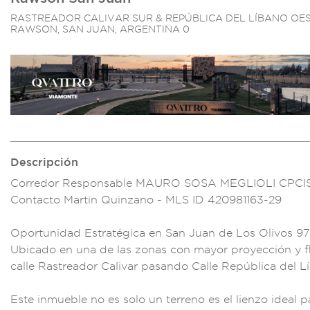
RASTREADOR CALIVAR SUR & REPÚBLICA DEL LÍBANO OES
RAWSON, SAN JUAN, ARGENTINA 0
Descripción
Corredor Respons
able MAURO SOSA
MEGLIOLI
CPCIS
Cont
acto Martin Quin
zano - MLS
ID 420981163-29
Oportunidad Estr
atégica en San Juan
de Los Olivos 9
7
Ubicad
o en una de las zon
as con mayor proy
ección y f
c
alle Rastreado
r Calivar pa
sando Calle Repúb
lica del L
Este inmueble
no es sol
o un terreno e
s el lienzo ideal p