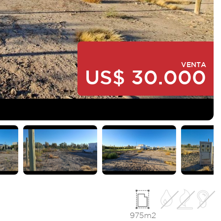
VENTA
US$ 30.000
975m2