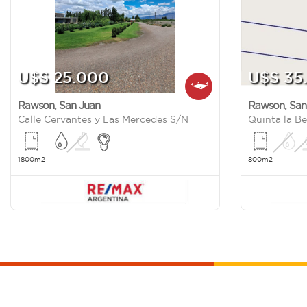
U$S 25.000
U$S 35
Rawson
,
San Juan
Rawson
,
San
Calle Cervantes y Las Mercedes S/N
1800m2
800m2