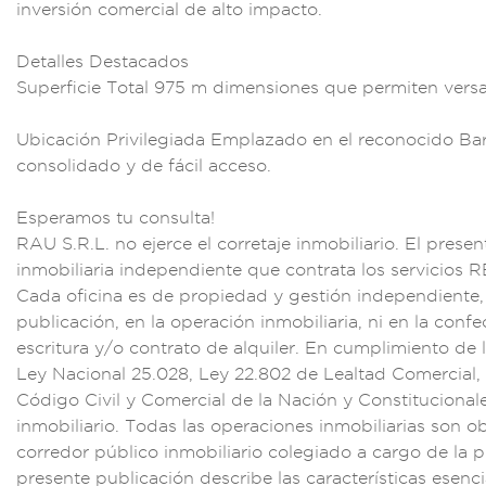
inversión
comercial
de alto impacto
.
Detalles Destacad
os
Superficie Tota
l 975 m dim
ensiones que p
ermiten versa
Ubicac
ión Privilegiad
a Emplazado
en el rec
onocido Ba
consoli
dado y de fá
cil acceso
.
Esperamo
s tu consulta
!
RAU S.R.L. no ej
erce el cor
retaje inmobi
liario. El p
resen
inmobil
iaria independiente
que contrata los s
ervicios R
Cada oficina es
de propiedad
y gestión indep
endiente,
publicación, en l
a operación inmo
biliaria, ni
en la confe
escri
tura y/o cont
rato de alquiler.
En cumplimiento
de l
L
ey Nacional 25.0
28, Ley 22.8
02 de Leal
tad Comercial,
Código C
ivil y Comerc
ial de la Nación y
Constitucionale
inmobil
iario. Todas l
as operaciones inmo
biliarias son ob
corr
edor públi
co inmobiliario c
olegiado a cargo d
e la 
presente
publicación descri
be las carac
terísticas esenc