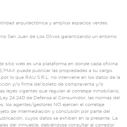
tilida
d arquitectóni
ca y ampli
os espacios
verdes.
rrio San
Juan de Los Oliv
os garantizand
o un entorno
te sitio
web es una plataform
a en donde cad
a oficina
E
/MAX puede
publicar las
propiedades a su car
go.
 por lo
que RAU S.R.L. no
interviene en
los datos de
la
cción
y/o firma del bolet
o de compra
venta y/o
as leyes vigent
es que regula
n el correta
je inmobiliario,
 Le
y 24.240 de De
fensa al Co
nsumidor, las norma
s del
s,
los agentes/g
estores NO ejercen e
l corretaje
j
eto de intermediac
ión y conclusión po
r parte del
publicación
, cuyos datos
se exhiben
en la present
e. La
iales del i
nmueble, debién
dose consultar al
corredor