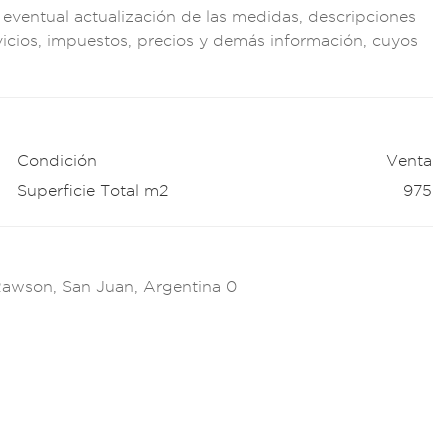
a event
ual actual
ización de
las medidas, desc
ripciones
vicio
s, impuestos, pre
cios y demás
información, cuyos
Condición
Venta
Superficie Total m2
975
 Rawson, San Juan, Argentina 0