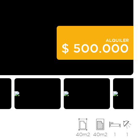
ALQUILER
$ 500.000
40m2
40m2
1
1