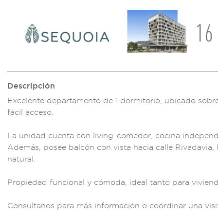
Descripción
Excelente d
epartamento de 1
dormitorio, ubi
cado sobre
fácil acceso.
La unidad cuen
ta con living-
comedor, cocina ind
epend
Ade
más, posee
balcón con
vista hacia calle Ri
vadavia, 
natu
ral.
Propiedad
funcional y
cómoda, ideal tan
to para vivien
d
Consultanos
para más in
formación o coordina
r una visi