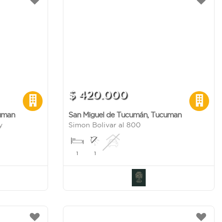
$ 420.000
uman
San Miguel de Tucumán
,
Tucuman
y
Simon Bolivar al 800
1
1