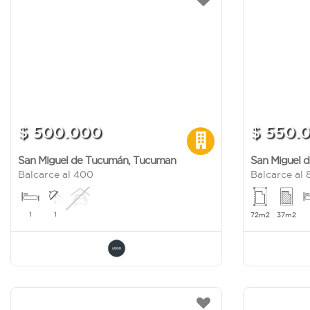
$ 500.000
$ 550.
San Miguel de Tucumán
,
Tucuman
San Miguel 
Balcarce al 400
Balcarce al
1
1
72m2
37m2