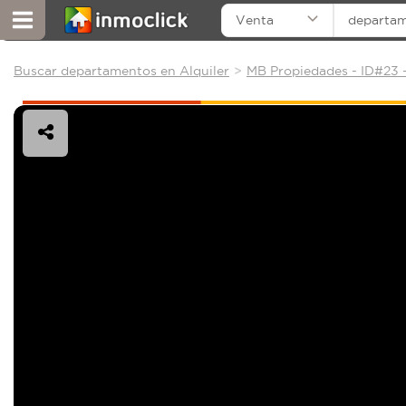
Venta
departa
Buscar departamentos en Alquiler
MB Propiedades - ID#23 