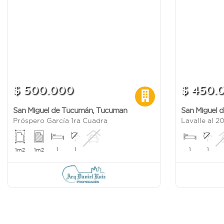
$ 500.000
$ 450.
San Miguel de Tucumán
,
Tucuman
San Miguel 
Próspero García 1ra Cuadra
Lavalle al 2
1
1
1
1
1m2
1m2