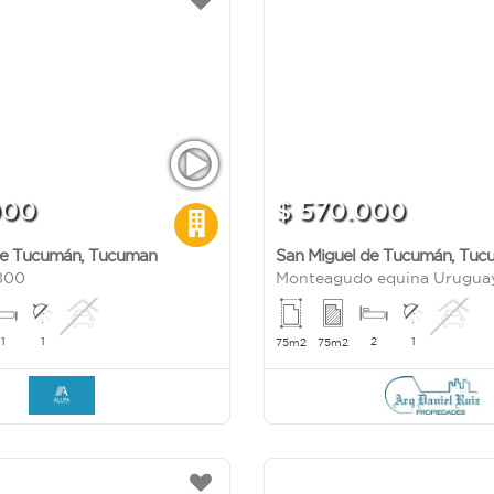
000
$ 570.000
de Tucumán
,
Tucuman
San Miguel de Tucumán
,
Tuc
 800
Monteagudo equina Urugua
1
1
2
1
75m2
75m2