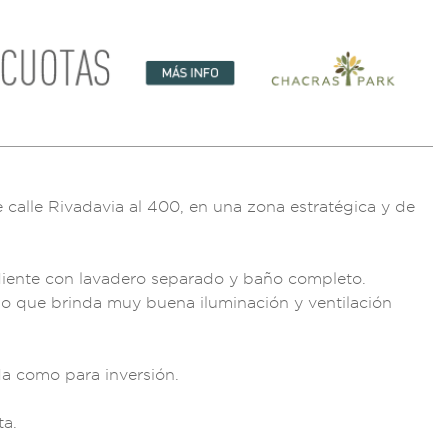
 calle Ri
vadavia al 400, e
n una zona estr
atégica y de
iente con
lavadero separa
do y baño
completo.
lo
que brinda mu
y buena iluminació
n y ventil
ación
a como para inve
rsión.
ta
.