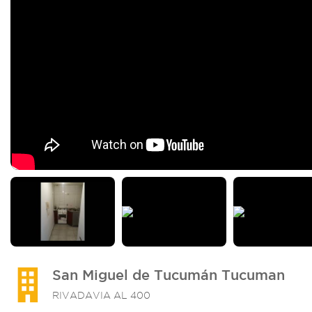
San Miguel de Tucumán Tucuman
RIVADAVIA AL 400