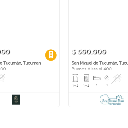
000
$ 500.000
de Tucumán
,
Tucuman
San Miguel de Tucumán
,
Tuc
000
Buenos Aires al 400
1
1
1m2
1m2