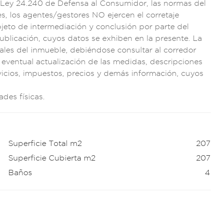
 Ley 24.240 de Def
ensa al Consumido
r, las normas d
el
es
, los agentes/ge
stores NO ejerce
n el correta
je
j
eto de intermed
iación y conclu
sión por parte del
publicación, c
uyos datos
se exhiben en la pr
esente. La
ales del
inmueble, debién
dose consult
ar al corre
dor
a eventual act
ualización de
las medidas
, descripciones
vicios,
impuestos, pre
cios y demás
información,
cuyos
des físicas.
Superficie Total m2
207
Superficie Cubierta m2
207
Baños
4