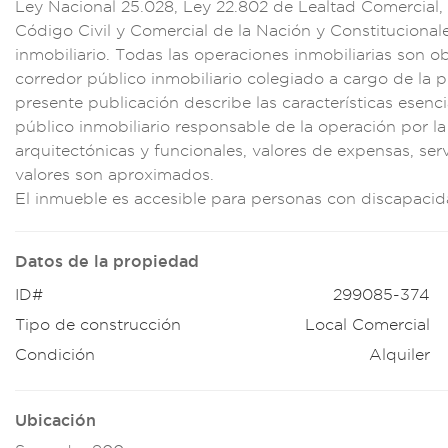
Ley Nacio
nal 25.028
, Ley 22.802 de Lea
ltad Comercial
,
Código Civil y C
omercial de l
a Nación y Consti
tucional
inmobili
ario. Todas las oper
aciones inmo
biliarias son ob
corredor pú
blico inmob
iliario colegia
do a cargo d
e la 
prese
nte publicación
describe las
caracterís
ticas esenci
público in
mobiliario res
ponsable de l
a operación por
l
arquitectó
nicas y func
ionales, v
alores de expensa
s, ser
valores son a
proximados.
El inmueble es
accesible par
a personas con disc
apacida
Datos de la propiedad
ID#
299085-374
Tipo de construcción
Local Comercial
Condición
Alquiler
Ubicación