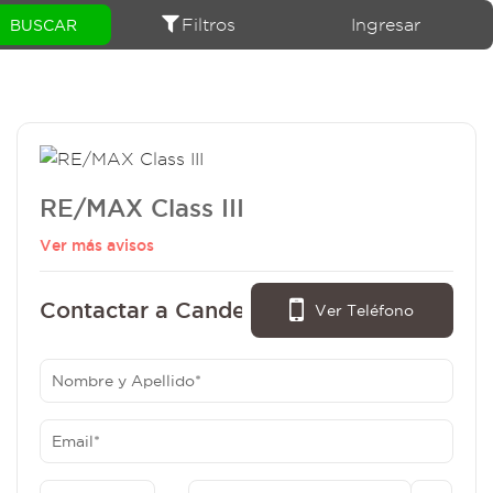
Filtros
Ingresar
RE/MAX Class III
Ver más avisos
Contactar a Candelaria Larguia:
Ver Teléfono
- (011) 15-5404-5176