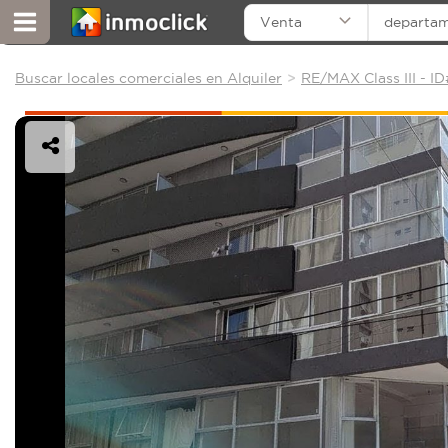
Venta
departa
Buscar locales comerciales en Alquiler
RE/MAX Class III - I