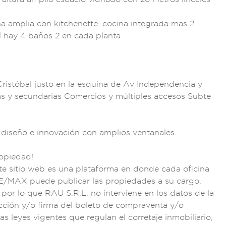
a a
mplia con kitche
nette. cocina integ
rada mas 2
al hay
4 baños 2 en cada pl
anta
ristóbal justo e
n la esquina
de Av Independen
cia y
a
s y secundarias C
omercios y múlt
iples accesos Sub
te
 diseño e innovació
n con amplios
ventanales.
ropiedad
!
te sitio web
es una plat
aforma en donde
cada oficina
 RE/MAX
puede public
ar las propiedad
es a su cargo.
 po
r lo que RAU
S.R.L. no intervi
ene en los datos
de la
ección
y/o firma de
l boleto de comprav
enta y/o
las
leyes vig
entes que regu
lan el cor
retaje inmobilia
rio,