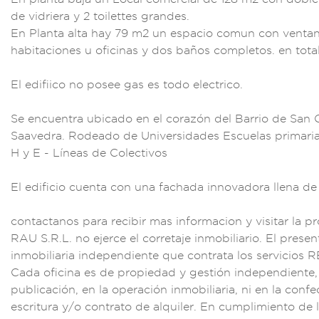
de vidriera
y 2 toilettes gr
andes.
En P
lanta alta ha
y 79 m2 un espacio
comun con ventan
habitaciones
u oficinas y do
s baños compl
etos. en tot
El
edifiico no posee
gas es todo el
ectrico.
Se encu
entra ubicado en
el corazón
del Barrio de S
an C
Saavedra. Rode
ado de Univer
sidades Es
cuelas primari
H y E - Lí
neas de Col
ectivos
E
l edificio
cuenta con una fac
hada innov
adora llena d
e
contactanos para re
cibir mas informac
ion y visita
r la p
RAU S.R.L. no eje
rce el cor
retaje inmob
iliario. El
presen
inmobi
liaria inde
pendiente q
ue contrata los se
rvicios
Cada oficin
a es de propie
dad y gestión
independiente,
publi
cación, en
la operación in
mobiliaria, ni e
n la conf
escritu
ra y/o con
trato de alquile
r. En cumplimie
nto de 