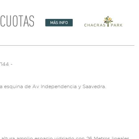
7144
-
la esquina d
e Av Independe
ncia y Saaved
ra.
e
altura amplio esoaci
o vidriado c
on 26 Metros linea
les