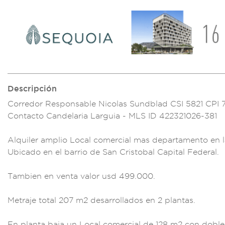
Descripción
Corredor Responsable
Nicolas Sundblad
CSI 5821 CPI 
Contacto Candel
aria Largu
ia - MLS I
D 422321026-381
Alquiler amplio Loc
al comercial mas
departament
o en 
Ubicado e
n el barrio de Sa
n Cristobal Cap
ital Federal.
Tam
bien en venta valor
usd 499.000.
Metraje total 207
m2 desarrol
lados en 2
plantas.
En
planta baja un Loca
l comercial de 128
m2 con dobl