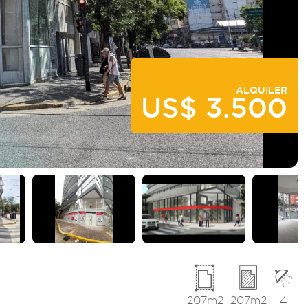
ALQUILER
US$ 3.500
207m2
207m2
4