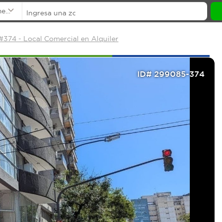
mentos
D#374 - Local Comercial en Alquiler
ID# 299085-374