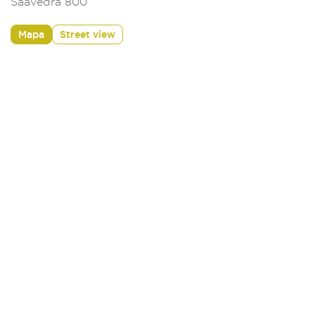
Saavedra 800
Mapa
Street view