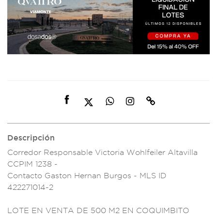
Descripción
Corredor Respo
nsable Victoria Woh
lfeiler Altavilla
CC
PIM 1238 -
Co
ntacto Gast
on Hernan Bu
rgos - MLS ID
42227
1014-2
LOTE EN
VENTA DE 5
00 M2 EN COQUIM
BITO