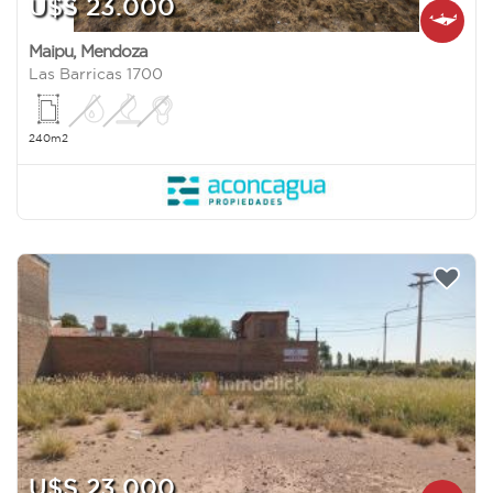
U$S 23.000
Maipu
,
Mendoza
Las Barricas 1700
240m2
U$S 23.000