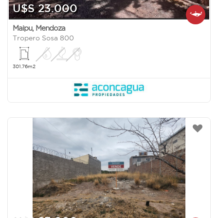
U$S 23.000
Maipu
,
Mendoza
Tropero Sosa 800
301.76m2