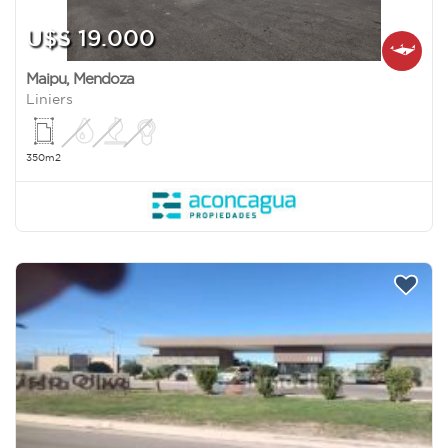
U$S 19.000
Maipu
,
Mendoza
Liniers
350m2