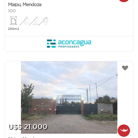
Maipu
,
Mendoza
100
200m2
U$S 21.000