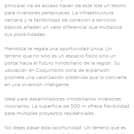
princ
ipal vía de acc
eso hacen de este l
ote un tesoro
para i
nversores pe
rspicaces.
La infraestructura
cercana y la
factibilidad de
conexión a
servicios
bás
icos añaden un val
or diferencial
que multipli
ca
sus pos
ibilidades.
Mendoza
te regala
una oportunida
d única. Un
terre
no que no so
lo es un espacio fí
sico sino un
portal haci
a el futuro in
mobiliario de l
a región. Su
ubi
cación en Coq
uimbito zona
de expansión
pro
mete una valor
ización sostenida q
ue lo conviert
e
en una inversión
inteligente.
I
deal para de
sarrollador
es inmobiliarios i
nversores
vi
sionarios. La su
perficie de 500 m of
rece flexibil
idad
para m
últiples proyectos
residenci
ales .
No dejes
pasar esta op
ortunidad. U
n terreno que
es