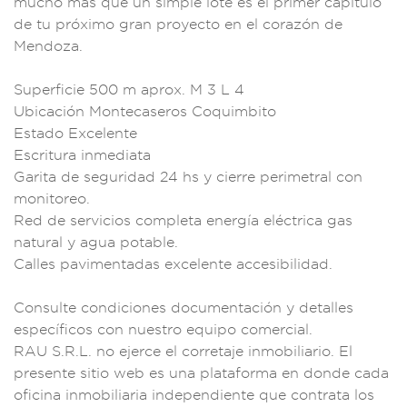
mucho más
que un simpl
e lote es el pri
mer capítu
lo
de tu pró
ximo gran p
royecto en el c
orazón de
Mendoza
.
Superficie 500
m aprox. M 3
L 4
Ubicación Mon
tecaseros Coquimbito
Estado Excelente
Escritura inm
ediata
Garita de s
eguridad 24 hs y c
ierre perim
etral con
mo
nitoreo.
Red de
servicios c
ompleta energía
eléctrica
gas
natural y
agua potable.
Ca
lles pavimen
tadas excelen
te accesibili
dad.
Consulte condi
ciones documentac
ión y detalle
s
específicos
con nuestro equip
o comercial.
RAU S.R.L. no
ejerce el corre
taje inmobil
iario. El
presente s
itio web es
una platafo
rma en donde cada
o
ficina inmobiliari
a independiente que
contrata los