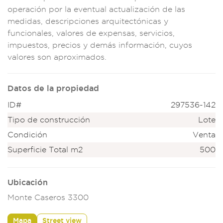
operac
ión por la ev
entual actuali
zación de las
medidas, descripci
ones arquitectónic
as y
funcionales
, valores de
expensas, ser
vicios,
impuesto
s, precios
y demás info
rmación, cuyos
valor
es son aproximad
os.
Datos de la propiedad
ID#
297536-142
Tipo de construcción
Lote
Condición
Venta
Superficie Total m2
500
Ubicación
Monte Caseros 3300
Mapa
Street view