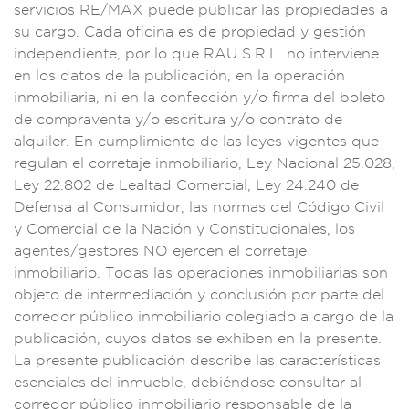
s
ervicios RE/MA
X puede pu
blicar las propied
ades a
su cargo. C
ada oficin
a es de propiedad
y gestión
ind
ependiente, p
or lo que RAU
S.R.L. no
interviene
e
n los datos de
la publicac
ión, en la op
eración
inmobili
aria, ni en
la confecció
n y/o firma de
l boleto
de c
ompraventa y/o es
critura y/o
contrato de
alq
uiler. En cumplimi
ento de las leyes
vigentes que
regula
n el corre
taje inmob
iliario, Ley N
acional 25.028,
Ley 22.802
de Lealtad Comercial
, Ley 24.240
de
Defensa al Consu
midor, las norm
as del Código Ci
vil
y Comercia
l de la Nación y C
onstitucionales, lo
s
agentes/ge
stores NO ejer
cen el corretaje
in
mobiliario. Todas
las operaciones
inmobilia
rias son
obj
eto de interme
diación y conc
lusión por parte
del
corredor públ
ico inmobiliario
colegiado a ca
rgo de la
publicación,
cuyos datos se
exhiben en la pre
sente.
La pres
ente publica
ción describe
las caracte
rísticas
ese
nciales del inmueb
le, debiéndo
se consultar al
cor
redor público inmobi
liario responsable
de la