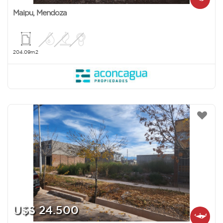
Maipu
,
Mendoza
204.09m2
U$S 24.500