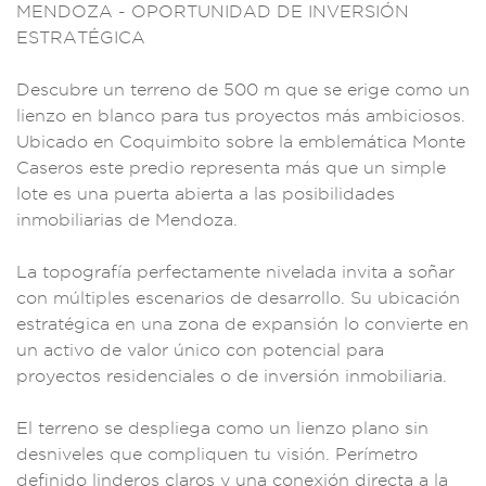
MENDOZA -
OPORTUNIDA
D DE INVERSIÓN
E
STRATÉGICA
Descubre u
n terreno
de 500 m que se eri
ge como un
lienz
o en blanco para
tus proyectos más am
biciosos.
Ubicado en
Coquimbito sobre l
a emblemáti
ca Monte
Cas
eros este predio
representa m
ás que un simpl
e
lote es una pu
erta abierta a l
as posibilidades
inmobiliarias de Me
ndoza.
La
topografía perf
ectamente nivela
da invita a soñar
co
n múltiples escena
rios de desar
rollo. Su ubicaci
ón
estratégica
en una zona
de expansión l
o convierte en
un ac
tivo de valor
único con poten
cial para
proyectos
residenciale
s o de inversión inm
obiliaria.
El terreno se de
spliega como un lien
zo plano sin
desnive
les que co
mpliquen tu visió
n. Perímetro
definid
o linderos cl
aros y una co
nexión dir
ecta a la