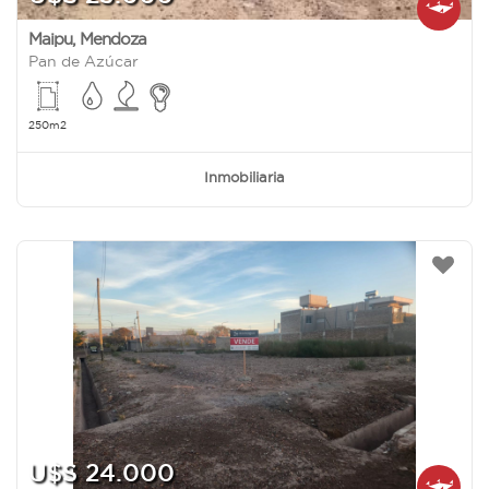
Maipu
,
Mendoza
Pan de Azúcar
250m2
Inmobiliaria
U$S 24.000