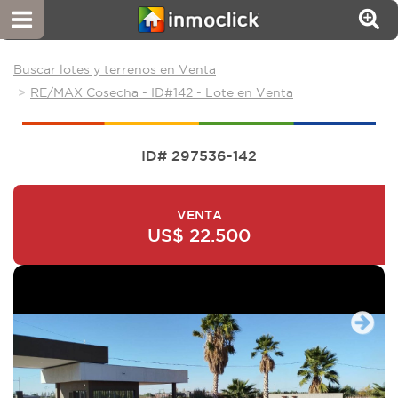
Buscar lotes y terrenos en Venta
RE/MAX Cosecha - ID#142 - Lote en Venta
ID# 297536-142
VENTA
US$ 22.500
Next