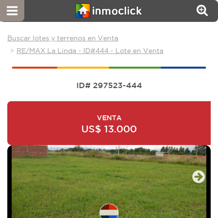
Buscar lotes y terrenos en Venta
RE/MAX La Linda - ID#444 - Lote en Venta
ID# 297523-444
VENTA
US$ 13.000
Next