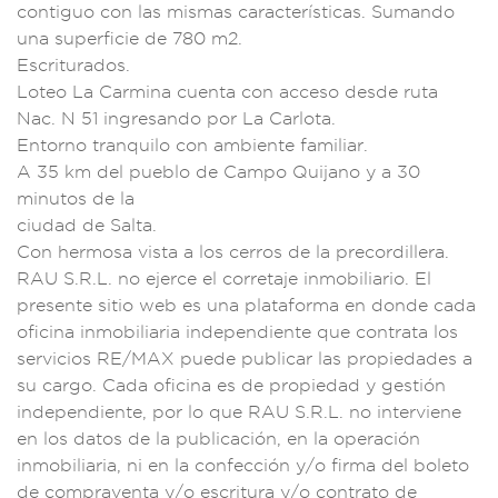
contiguo c
on las mis
mas característ
icas. Sumando
una
superficie de 7
80 m2.
Escr
iturados.
Loteo
La Carmina cuen
ta con acceso
desde ruta
N
ac. N 51 ingr
esando por La C
arlota.
En
torno tranquilo
con ambiente famili
ar.
A 35 km
del pueblo
de Campo Quijano y a
30
minutos de l
a
ciudad de Salta
.
Con hermo
sa vista a los
cerros de la precor
dillera.
RAU S.R.
L. no ejer
ce el corr
etaje inmo
biliario. El
presente sitio web e
s una plataforma en
donde cada
oficin
a inmobiliaria
independiente que
contrata los
s
ervicios RE
/MAX puede pu
blicar las pro
piedades a
su c
argo. Cada
oficina es d
e propiedad
y gestión
in
dependiente, por lo
que RAU S.R.L. no
intervien
e
en los datos
de la public
ación, en la oper
ación
inmobiliaria,
ni en la confecc
ión y/o fi
rma del bolet
o
de compr
aventa y/o esc
ritura y/o contra
to de