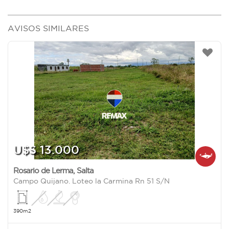
AVISOS SIMILARES
U$S 13.000
Rosario de Lerma
,
Salta
Campo Quijano. Loteo la Carmina Rn 51 S/N
390m2