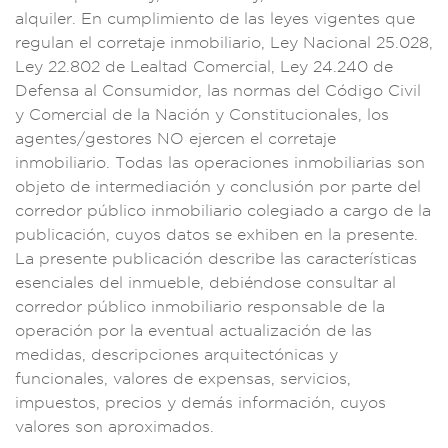
alqu
iler. En cu
mplimiento
de las leyes
vigentes que
regulan el cor
retaje inmobil
iario, Ley
Nacional 25.
028,
Ley 22.80
2 de Lealtad Co
mercial, Ley 24.24
0 de
Defensa
al Consumidor
, las normas del
Código Civil
y Co
mercial de la
Nación y Constituci
onales, los
agent
es/gestores NO ejer
cen el corretaje
in
mobiliario. Todas la
s operacione
s inmobiliar
ias son
objeto de i
ntermediaci
ón y concl
usión por parte del
corredor p
úblico inmobili
ario colegi
ado a cargo de
la
public
ación, cuyos datos
se exhiben en la
presente.
La p
resente publicación
describe las caract
erísticas
esenciales del inm
ueble, debiéndose co
nsultar al
corredor púb
lico inmobiliario
responsable
de la
operación po
r la eventual act
ualización
de las
medid
as, descripciones
arquitectó
nicas y
funci
onales, valore
s de expensas, serv
icios,
impuesto
s, precios y d
emás informa
ción, cuyo
s
valores son apr
oximados.