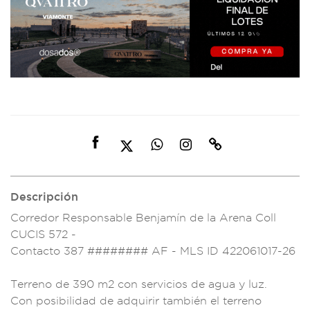
Descripción
Corredor Respo
nsable Benjamín de
la Arena Coll
C
UCIS 572 -
Contacto 387
######## AF - ML
S ID 422061017-26
Terreno de
390 m2 con servic
ios de agua
y luz.
Con p
osibilidad d
e adquirir también
el terreno