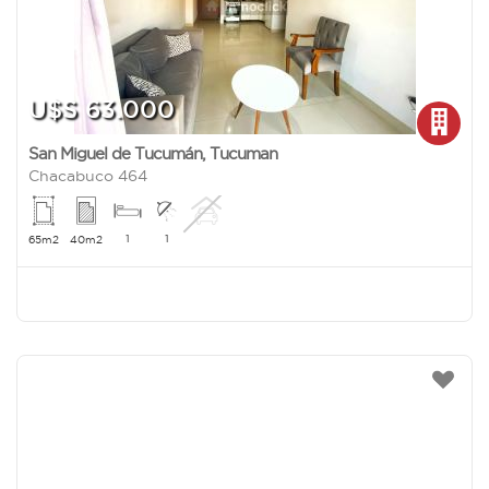
U$S 63.000
San Miguel de Tucumán
,
Tucuman
Chacabuco 464
1
1
65m2
40m2