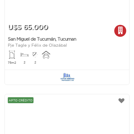
U$S 65.000
San Miguel de Tucumán
,
Tucuman
Pje Tagle y Félix de Olazábal
2
2
75m2
APTO CRÉDITO