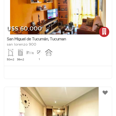
U$S 60.000
San Miguel de Tucumán
,
Tucuman
san lorenzo 900
1
50m2
36m2