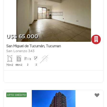
U$S 65.000
San Miguel de Tucumán
,
Tucuman
San Lorenzo 343
2
2
70m2
66m2
APTO CRÉDITO