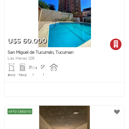
U$S 60.000
San Miguel de Tucumán
,
Tucuman
Las Heras 128
1
1
81m2
73m2
APTO CRÉDITO