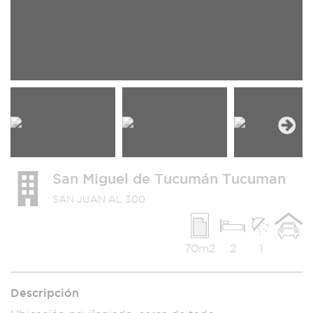
Next
San Miguel de Tucumán Tucuman
SAN JUAN AL 300
70m2
2
1
Descripción