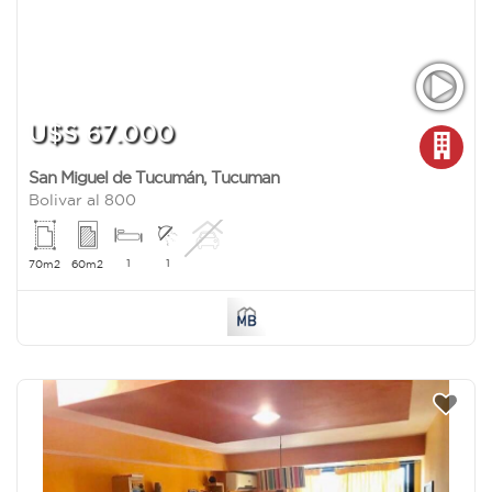
U$S 67.000
San Miguel de Tucumán
,
Tucuman
Bolivar al 800
1
1
70m2
60m2