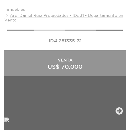
Inmuebles
Arq. Daniel Ruiz Propiedades - ID#31 - Departamento en
Venta
ID# 281335-31
VENTA
US$ 70.000
Next