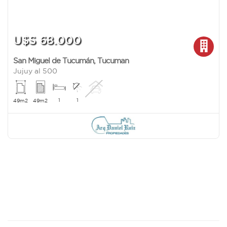
U$S 68.000
San Miguel de Tucumán
,
Tucuman
Jujuy al 500
1
1
49m2
49m2