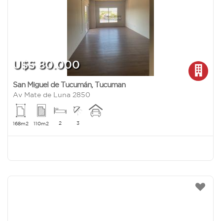
U$S 80.000
San Miguel de Tucumán
,
Tucuman
Av Mate de Luna 2850
2
3
168m2
110m2