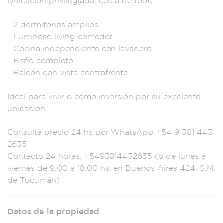
Ubicación privileg
iada, cerca de todo.
- 2 dormitorios
amplios
- Luminos
o living comed
or
- Cocin
a independiente c
on lavadero
- Baño
completo
- Balcón c
on vista contrafren
te
Ideal
para vivir
o como inversión
por su excelente
ub
icación.
Cons
ultá precio 24
hs por WhatsApp
+54 9 381 443
2635
Contacto 24 ho
ras: +54938144326
35 (o de lunes
a
viernes de
9:00 a 18:00
hs. en Buenos
Aires 424, S.
M.
de Tucumán)
Datos de la propiedad