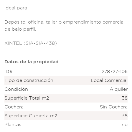
Ideal pa
ra
Depósito, ofici
na, taller o emp
rendimiento c
omercial
de ba
jo perfil.
XINTEL (SIA-SIA-438)
Datos de la propiedad
ID#
278727-106
Tipo de construcción
Local Comercial
Condición
Alquiler
Superficie Total m2
38
Cochera
Sin Cochera
Superficie Cubierta m2
38
Plantas
no