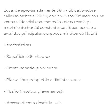
Local d
e aproximadamente
38 m² ubicado sobre
calle Bal
bastro al 3900,
en San Justo. Si
tuado en una
zona
residencial c
on comercios de
cercanía y
movimi
ento barrial con
stante, con buen
acceso a
av
enidas pri
ncipales y a poc
os minutos
de Ruta 3.
Características
- Superficie: 3
8 m² aprox
- Frent
e cerrado, s
in vidriera
- Plan
ta libre, ada
ptable a distintos
usos
- 1 ba
ño (inodoro
y lavamanos
)
- Acceso di
recto desde
la calle