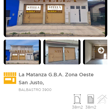
Imagen_2
I
Next
La Matanza G.B.A. Zona Oeste
San Justo,
BALBASTRO 3900
38m2
38m2