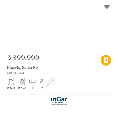
$ 800.000
Rosario
,
Santa Fe
Mitre 744
2
2
133m2
130m2