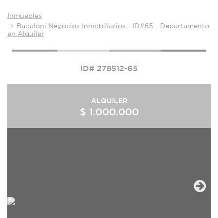
Inmuebles
Badaloni Negocios Inmobiliarios - ID#65 - Departamento
en Alquiler
ID# 278512-65
ALQUILER
$ 1.000.000
Next