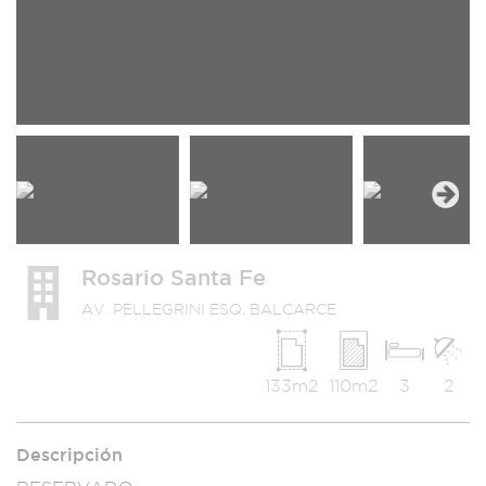
Next
Rosario Santa Fe
AV. PELLEGRINI ESQ. BALCARCE
133m2
110m2
3
2
Descripción