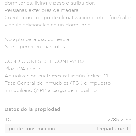
dormitor
ios, living y pa
so distribuido
r.
Persianas exterio
res de madera.
Cuenta con equipo
de climatización c
entral frío/ca
lor
y split
s adiciona
les en un dor
mitorio.
No apto
para uso comer
cial.
No s
e permiten m
ascotas.
C
ONDICIONES D
EL CONTRATO
Plaz
o 24 meses.
Ac
tualización cuatri
mestral según Índi
ce ICL.
Tasa Gener
al de Inmueb
les (TGI) e
Impuesto
Inmobi
liario (API) a cargo
del inquili
no.
Datos de la propiedad
ID#
278512-65
Tipo de construcción
Departamento