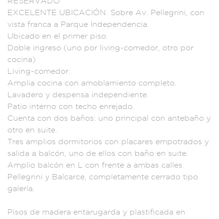
RESERVADO
EX
CELENTE UBICACIÓN.
Sobre Av. Pellegri
ni, con
vista
franca a Parque Ind
ependencia.
Ubicado
en el primer pis
o.
Doble ing
reso (uno por livin
g-comedor,
otro por
coci
na)
Living-
comedor.
Amplia coc
ina con amoblam
iento completo
.
Lavadero y de
spensa independien
te.
Patio interno
con techo e
nrejado.
Cuenta con
dos baños: u
no princip
al con antebaño
y
otro en su
ite.
Tres amplios
dormitorios co
n placares e
mpotrados y
sal
ida a balcón, un
o de ellos con b
año en suite
.
Amplio balcón en
L con frente a a
mbas calles
Pellegri
ni y Balcarce,
completamente ce
rrado tipo
gal
ería.
Pis
os de madera enta
rugarda y plasti
ficada en