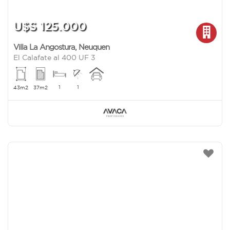
U$S 125.000
Villa La Angostura
,
Neuquen
El Calafate al 400 UF 3
1
1
43m2
37m2