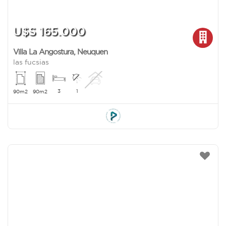
U$S 165.000
Villa La Angostura
,
Neuquen
las fucsias
3
1
90m2
90m2