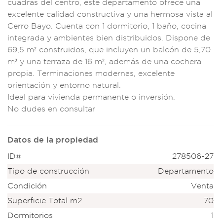
cuadras
del centro
, este depa
rtamento ofrece
una
excelent
e calidad construct
iva y una hermo
sa vista al
Cerro
Bayo. Cuenta con
1 dormitorio,
1 baño, coc
ina
integrada y ambi
entes bien distribui
dos. Dispone de
69,5
m² construidos,
que incluyen u
n balcón de 5,70
m
² y una ter
raza de 16 m²
, además de una
cochera
propia. Ter
minaciones moder
nas, excelente
orie
ntación y entor
no natural.
Ideal
para vivienda p
ermanente o
inversión.
No dudes en cons
ultar
Datos de la propiedad
ID#
278506-27
Tipo de construcción
Departamento
Condición
Venta
Superficie Total m2
70
Dormitorios
1