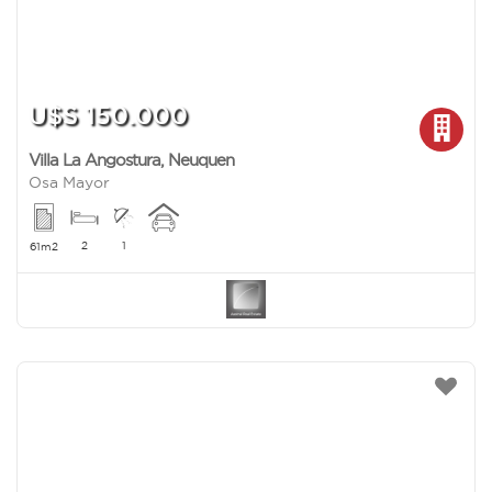
U$S 150.000
Villa La Angostura
,
Neuquen
Osa Mayor
2
1
61m2