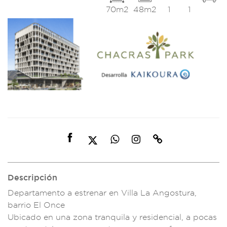
70m2
48m2
1
1
Descripción
Departamento a estr
enar en Vill
a La Angostura,
b
arrio El Once
Ubicado en u
na zona tranquila y
residencial,
a pocas