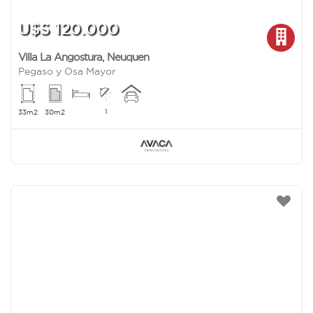
U$S 120.000
Villa La Angostura
,
Neuquen
Pegaso y Osa Mayor
1
33m2
30m2