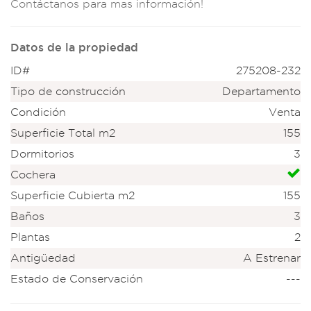
Co
ntáctanos
para mas informació
n!
Datos de la propiedad
ID#
275208-232
Tipo de construcción
Departamento
Condición
Venta
Superficie Total m2
155
Dormitorios
3
Cochera
Superficie Cubierta m2
155
Baños
3
Plantas
2
Antigüedad
A Estrenar
Estado de Conservación
---