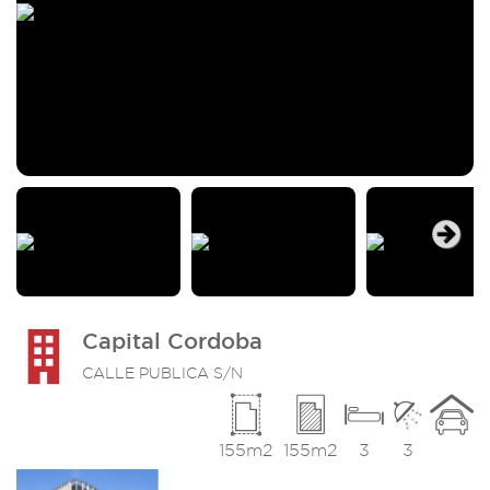
Next
Capital Cordoba
CALLE PUBLICA S/N
155m2
155m2
3
3