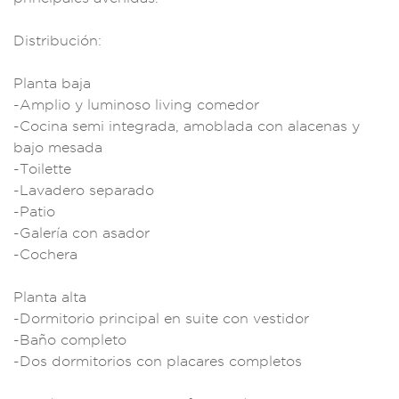
Di
stribución:
Planta baja
-A
mplio y luminoso l
iving comedor
-Cocin
a semi integrada,
amoblada con al
acenas y
b
ajo mesada
-Toil
ette
-Lavadero separ
ado
-Patio
-Ga
lería con as
ador
-Cochera
Plan
ta alta
-Dormitorio
principal en s
uite con vesti
dor
-Baño comp
leto
-Dos d
ormitorios con pl
acares completos