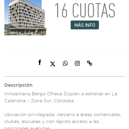
Descripción
Inmobiliaria Bergo O
frece Dúple
x a estren
ar en La
Cala
ndria – Zona Sur, Có
rdoba
Ubicación pr
ivilegiada, cercano
a áreas comercia
les,
clube
s, escuelas
y con rápid
o acceso a las
pr
incipales
avenidas.