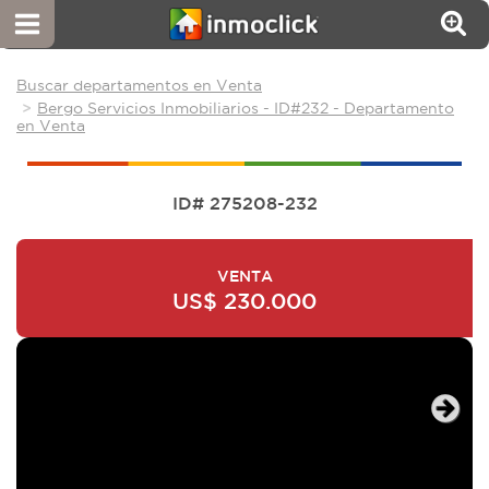
Buscar departamentos en Venta
Bergo Servicios Inmobiliarios - ID#232 - Departamento
en Venta
ID# 275208-232
VENTA
US$ 230.000
Next