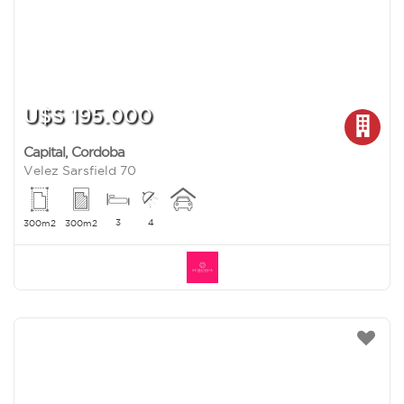
U$S 195.000
Capital
,
Cordoba
Velez Sarsfield 70
3
4
300m2
300m2