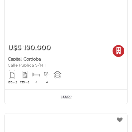
U$S 190.000
Capital
,
Cordoba
Calle Publica S/N 1
3
4
135m2
135m2