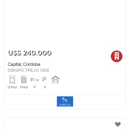
U$S 240.000
Capital
,
Cordoba
OBISPO TREJO 1268
3
2
127m2
111m2