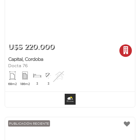
U$S 220.000
Capital
,
Cordoba
Docta 76
3
3
68m2
186m2
PUBLICACIÓN RECIENTE