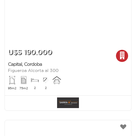
U$S 190.000
Capital
,
Cordoba
Figueroa Alcorta al 300
2
2
95m2
75m2