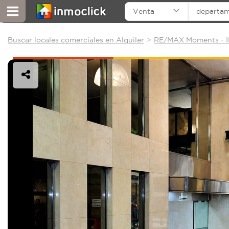
Venta
departa
Buscar locales comerciales en Alquiler
RE/MAX Moments - ID