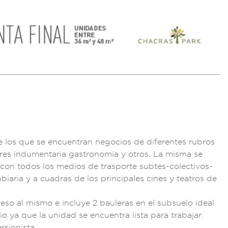
e los qu
e se encuentran n
egocios de diferent
es rubros
res indu
mentaria gas
tronomía y otros. L
a misma se
con todos lo
s medios de tr
asporte sub
tes-colectivos
-
mbiaria y
a cuadras
de los principales c
ines y teatros de
reso a
l mismo e incluye 2
bauleras en el subs
uelo ideal
io ya que la
unidad se encuent
ra lista para t
rabajar.
ers
ionista.