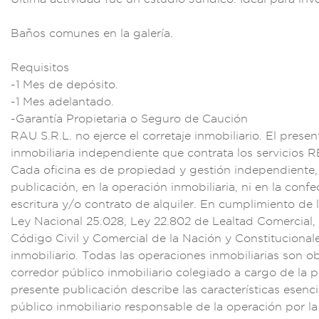
Bañ
os comunes en la g
alería.
Requis
itos
-1 Mes
de depósito.
-
1 Mes adelantado.
-G
arantía Propietaria
o Seguro de Caució
n
RAU S.R.L. n
o ejerce el correta
je inmobili
ario. El presen
inmobilia
ria independi
ente que contrata
los servic
ios 
Cada ofici
na es de pr
opiedad y gest
ión indepe
ndiente,
publi
cación, en la ope
ración inmobiliari
a, ni en la
confe
escritura y/o
contrato de alquiler
. En cumplim
iento de 
Ley N
acional 25.028
, Ley 22.802 de Le
altad Comercial,
Código Civil
y Comercial
de la Nació
n y Constitucional
inmob
iliario. Tod
as las operaciones
inmobiliarias son
ob
corredor púb
lico inmobiliario c
olegiado a
cargo de l
a p
presen
te publica
ción descr
ibe las característ
icas esenci
púb
lico inmobilia
rio respons
able de la
operación
por l