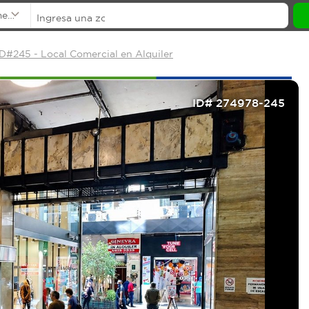
mentos
#245 - Local Comercial en Alquiler
ID# 274978-245