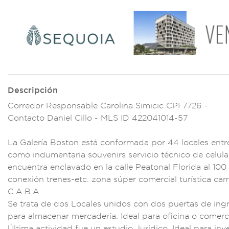
Descripción
Corredor Resp
onsable Carolina
Simicic CPI 7726
-
Contacto Daniel
Cillo - ML
S ID 422041014-
57
La Galería Bo
ston está confo
rmada por 44 locales
entr
como indu
mentaria so
uvenirs serv
icio técnic
o de celula
encue
ntra enclavado en
la calle Peato
nal Florida al 100
conexión tr
enes-etc.
zona súper
comercial turí
stica ca
C.
A.B.A.
Se
trata de do
s Locales unid
os con dos p
uertas de ing
pa
ra almacenar m
ercadería. I
deal para oficina o
comerc
Última ac
tividad fue
un estudio Juríd
ico. Ideal
para inv