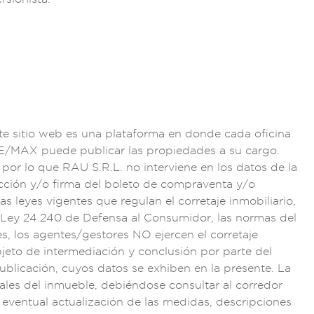
te sitio web es una
plataforma en d
onde cada oficina
RE/MAX puede
publicar las
propiedades a su ca
rgo.
 por
lo que RAU
S.R.L. no i
nterviene en l
os datos de la
cción y/o f
irma del boleto de
compraventa
y/o
las leyes
vigentes q
ue regulan el corre
taje inmobi
liario,
 Ley
24.240 de
Defensa al C
onsumidor,
las normas
del
e
s, los agentes/
gestores NO ejer
cen el corre
taje
jeto de interm
ediación y conclu
sión por par
te del
ublicación,
cuyos datos s
e exhiben en la pre
sente. La
ales del inmuebl
e, debiéndose c
onsultar a
l corredor
a eventu
al actualización de
las medidas, des
cripciones