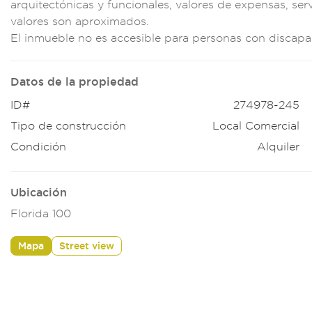
arqu
itectónicas y
funcional
es, valores d
e expensas, ser
valore
s son aproxi
mados.
El inmueble
no es accesible pa
ra personas con disc
apa
Datos de la propiedad
ID#
274978-245
Tipo de construcción
Local Comercial
Condición
Alquiler
Ubicación
Florida 100
Mapa
Street view