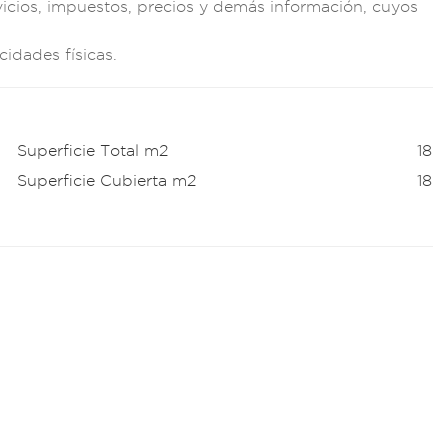
v
icios, impue
stos, preci
os y demás inform
ación, cuyos
cidades física
s.
Superficie Total m2
18
Superficie Cubierta m2
18