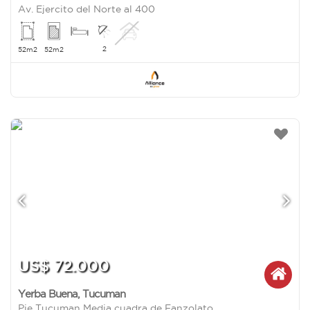
Av. Ejercito del Norte al 400
2
52m2
52m2
US$ 72.000
Yerba Buena
,
Tucuman
Pje Tucuman Media cuadra de Fanzolato