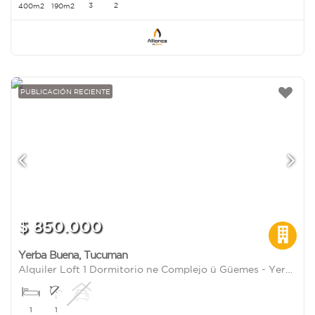
3
2
400m2
190m2
PUBLICACIÓN RECIENTE
$ 850.000
Yerba Buena
,
Tucuman
Alquiler Loft 1 Dormitorio ne Complejo ü Güemes - Yerba Buena al 1500
1
1