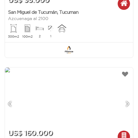
San Miguel de Tucumán
,
Tucuman
Azcuenaga al 2100
2
1
300m2
100m2
US$ 160.000