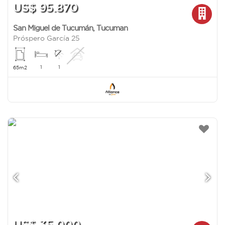
US$ 95.870
San Miguel de Tucumán
,
Tucuman
Próspero García 25
1
1
65m2
US$ 35.000