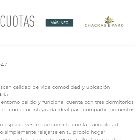
947 -
u
scan calidad de vi
da comodidad y ubi
cación
illa.
 entorno c
álido y fun
cional cuent
a con tres
dormitorio
s
ina
comedor integrada
ideal para compartir
momentos
un espa
cio verde que co
necta con la t
ranquilidad
 o simplemente re
lajarse en tu propi
o hogar.
e encuentra a po
cos metros de ca
lle Paso y de los