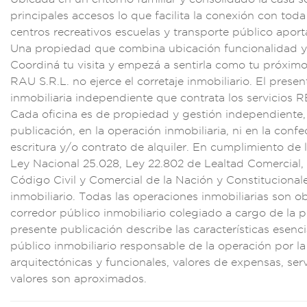
principales
accesos lo que f
acilita la conex
ión con toda 
centr
os recreativos escue
las y tran
sporte público apor
t
Una propiedad
que combina u
bicación funcional
idad y
Coordiná
tu visita y empez
á a sentirla
como tu próxi
mo
RA
U S.R.L. no e
jerce el corretaje
inmobiliar
io. El presen
inmobiliaria
independiente qu
e contrata l
os servicios R
Cada ofic
ina es de pr
opiedad y gest
ión independi
ente,
pu
blicación, e
n la operaci
ón inmobiliaria
, ni en la co
nfe
es
critura y/o c
ontrato de alquiler.
En cumpli
miento de l
Ley Naci
onal 25.028, L
ey 22.802 de Lealtad
Comercial, 
Código
Civil y Comercial
de la Nación y
Constitucio
nal
inmobiliar
io. Todas las operac
iones inmobili
arias son o
co
rredor públ
ico inmobiliario col
egiado a carg
o de la 
p
resente pub
licación describe
las característic
as esenci
pú
blico inmobiliari
o responsable
de la operació
n por la
arquitect
ónicas y func
ionales, valor
es de expe
nsas, serv
valores son a
proximados.