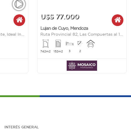
U$S 77.000
Lujan de Cuyo
,
Mendoza
Casa con Depto Independiente, Ideal Inversión. Alfredo Bufano
Ruta Provincial 82, Las Compuertas al 10800
3
2
742m2
152m2
INTERÉS G
ENE
RAL