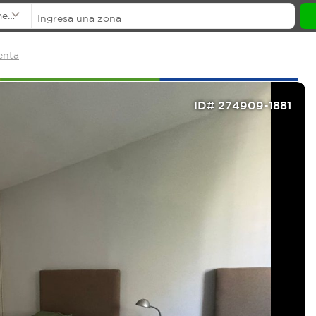
mentos
enta
ID# 274909-1881