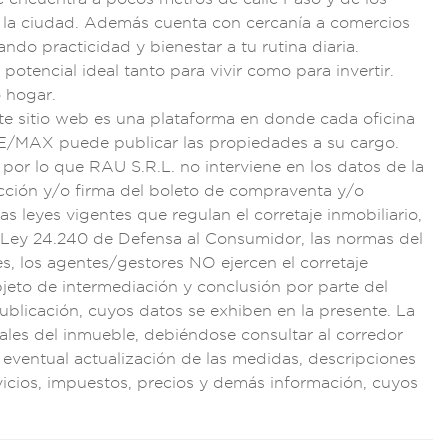
la ci
udad. Además cu
enta con cercanía
a comercios
ando prac
ticidad y biene
star a tu rutina di
aria.
 potencial i
deal tanto para vivi
r como para invertir
.
 hogar.
te si
tio web es una pla
taforma en
donde cada ofi
cina
E/MAX puede pub
licar las propie
dades a su cargo
.
 por lo que
RAU S.R.L. no in
terviene en l
os datos de la
cción y/o f
irma del b
oleto de co
mpraventa y/o
as l
eyes vigentes que re
gulan el c
orretaje inmobilia
rio,
Ley 24.
240 de Defensa
al Consumi
dor, las norma
s del
es, los agentes/
gestores NO eje
rcen el cor
retaje
bjeto de
intermediació
n y conclusión por
parte del
publicación
, cuyos dat
os se exhiben en la
presente. La
ales del
inmueble, debiénd
ose consul
tar al corredor
 eve
ntual actu
alización de la
s medidas, des
cripciones
i
cios, impuestos, pr
ecios y demás in
formación, cuyos