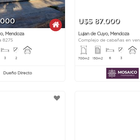
.000
U$S 87.000
yo
,
Mendoza
Lujan de Cuyo
,
Mendoza
a 8275
3
2
6
3
700m2
150m2
Dueño Directo