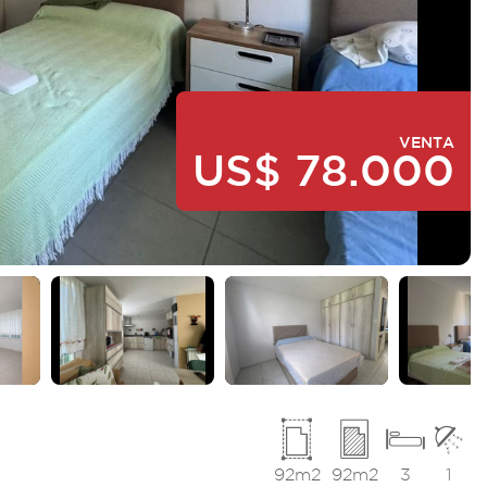
VENTA
US$ 78.000
92m2
92m2
3
1