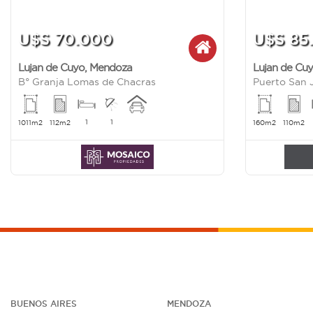
U$S 70.000
U$S 85
Lujan de Cuyo
,
Mendoza
Lujan de Cu
B° Granja Lomas de Chacras
Puerto San 
1
1
1011m2
112m2
160m2
110m2
BUENOS AIRES
MENDOZA