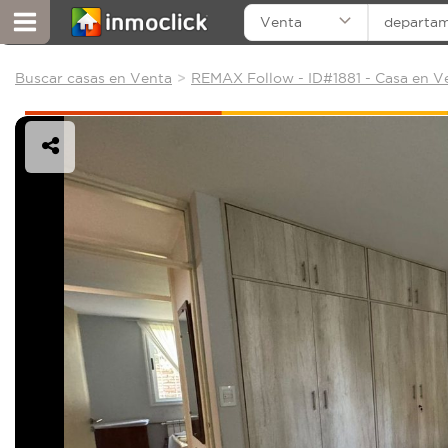
Venta
departa
Buscar casas en Venta
REMAX Follow - ID#1881 - Casa en V