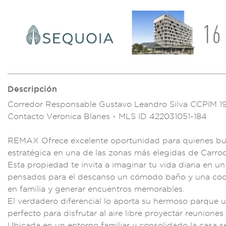
Descripción
Corredor Re
sponsable Gust
avo Leandro Silva CC
PIM 1
Contacto
Veronica Blane
s - MLS ID 422
031051-184
REM
AX Ofrece e
xcelente opo
rtunidad pa
ra quienes b
estratégi
ca en una de
las zonas m
ás elegidas de Ca
rrod
Es
ta propiedad
te invita a imag
inar tu vida
diaria en u
n
pensados p
ara el descans
o un cómod
o baño y una coc
en f
amilia y generar
encuentro
s memorables.
El ver
dadero difere
ncial lo aport
a su hermo
so parque 
perfect
o para disfrutar al
aire libre
proyectar reunione
s
Ubicada e
n un entorno f
amiliar y c
onsolidado la casa
s