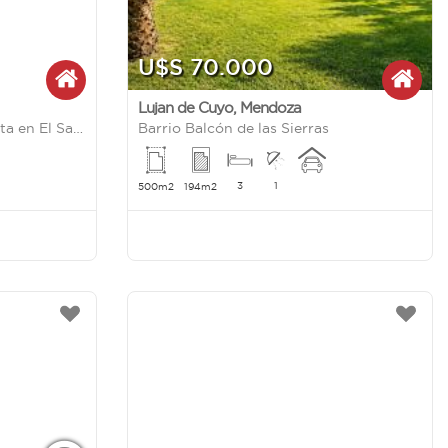
U$S 70.000
Lujan de Cuyo
,
Mendoza
Complejo de cabañas en venta en El Salto, Potrerillos
Barrio Balcón de las Sierras
3
1
500m2
194m2