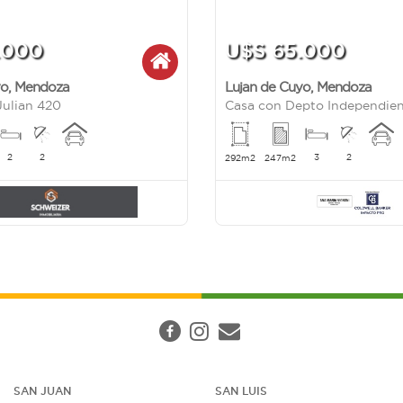
.000
U$S 65.000
yo
,
Mendoza
Lujan de Cuyo
,
Mendoza
Julian 420
2
2
3
2
292m2
247m2
SAN JUAN
SAN LUIS