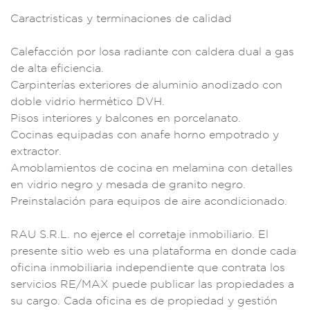
Cara
ctristicas
y terminacion
es de cali
dad
Calefacción
por losa radian
te con caldera dua
l a gas
de
alta eficienci
a.
Carpintería
s exteriore
s de alumin
io anodizado con
doble vidri
o hermético DVH.
Pisos interi
ores y balcone
s en porcelanato.
C
ocinas equipad
as con anafe hor
no empotrado y
ex
tractor.
Amob
lamientos de c
ocina en melamina c
on detalles
en vidrio negro y me
sada de granito ne
gro.
Preins
talación para equipo
s de aire acondicio
nado.
RAU S.R.
L. no ejerce el corr
etaje inmobiliario.
El
presente
sitio web es una pla
taforma en
donde cada
ofici
na inmobiliaria
independiente que
contrata los
ser
vicios RE/MAX
puede publica
r las propiedades a
su cargo. Cada of
icina es de p
ropiedad y gestió
n