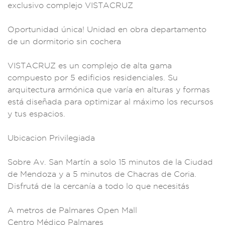
ex
clusivo comple
jo VISTACRUZ
O
portunidad úni
ca! Unidad en
obra depar
tamento
de un d
ormitorio sin co
chera
VISTA
CRUZ es un compl
ejo de alta gama
com
puesto por 5
edificios reside
nciales. Su
arquite
ctura armónica
que varía en altu
ras y formas
está d
iseñada para opt
imizar al máx
imo los recursos
y t
us espacios
.
Ubicacio
n Privilegiada
Sobre Av. San
Martín a
solo 15 minuto
s de la Ciudad
de Mendoza y a
5 minutos d
e Chacras de C
oria.
Disfrutá de
la cercanía a t
odo lo que neces
itás
A metros de P
almares Open Ma
ll
Centro Médic
o Palmares