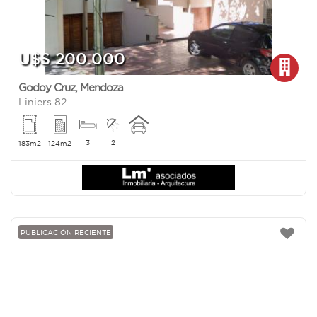
U$S 200.000
Godoy Cruz
,
Mendoza
Liniers 82
3
2
183m2
124m2
PUBLICACIÓN RECIENTE