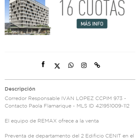
Descripción
Corredor Responsable
IVAN LOPEZ C
CPIM 973 -
Contac
to Paola F
lamarique - MLS I
D 421951009
-112
El equipo d
e REMAX ofrece a la
venta
Preven
ta de departa
mento del 2 Edific
io CENIT en el