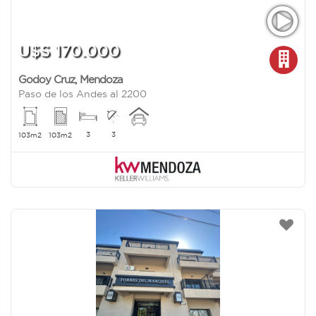
U$S 170.000
Godoy Cruz
,
Mendoza
Paso de los Andes al 2200
3
3
103m2
103m2