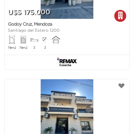
U$S 175.000
Godoy Cruz
,
Mendoza
Santiago del Estero 1200
2
2
79m2
79m2