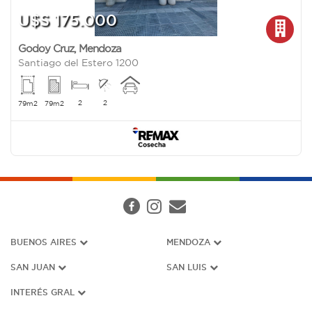
U$S 175.000
Godoy Cruz
,
Mendoza
Santiago del Estero 1200
2
2
79m2
79m2
BUENOS AIRES
MENDOZA
SAN JUAN
SAN LUIS
INTERÉS G
RAL