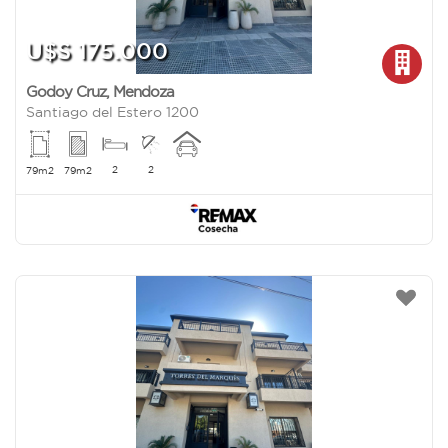
U$S 175.000
Godoy Cruz
,
Mendoza
Santiago del Estero 1200
2
2
79m2
79m2