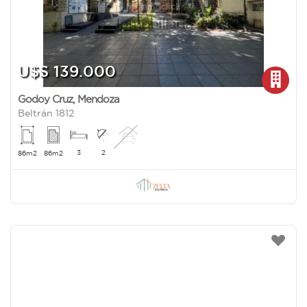
U$S 139.000
Godoy Cruz
,
Mendoza
Beltrán 1812
3
2
86m2
86m2