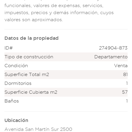
funcionales, valor
es de expensas, s
ervicios,
impues
tos, precios
y demás informació
n, cuyos
valores son
aproximados.
Datos de la propiedad
ID#
274904-873
Tipo de construcción
Departamento
Condición
Venta
Superficie Total m2
81
Dormitorios
1
Superficie Cubierta m2
57
Baños
1
Ubicación
Avenida San Martín Sur 2500