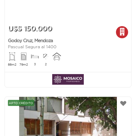
U$S 150.000
Godoy Cruz
,
Mendoza
Pascual Segura al 1400
3
2
88m2
79m2
APTO CRÉDITO