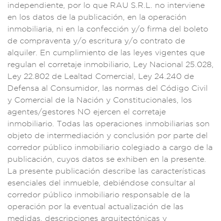
independiente, po
r lo que RAU S.R
.L. no interviene
en los dat
os de la publ
icación, en la opera
ción
inmobiliari
a, ni en la
confección y/o fi
rma del bole
to
de compr
aventa y/o
escritura y/o contr
ato de
alquiler
. En cumplimiento d
e las leyes vige
ntes que
regulan el
corretaje in
mobiliario, Ley Nac
ional 25.028,
Ley 22.802 de Le
altad Come
rcial, Ley
24.240 de
Defensa
al Consumidor, las n
ormas del Código C
ivil
y Comerc
ial de la
Nación y Co
nstitucionales, lo
s
agentes/g
estores NO ejercen
el corret
aje
inmobiliario. T
odas las operac
iones inmobiliaria
s son
objeto de in
termediación y
conclusión por part
e del
corredor
público inmobilia
rio colegi
ado a cargo de
la
publicación, cu
yos datos se e
xhiben en la present
e.
La presente pu
blicación describe l
as caracter
ísticas
esencia
les del inmuebl
e, debiéndose con
sultar al
corre
dor público inmobili
ario respo
nsable de
la
operació
n por la e
ventual actualiz
ación de las
medid
as, descri
pciones arquitec
tónicas y