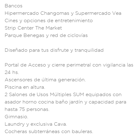
Bancos
Hipermercado Chango
mas y Supermerc
ado Vea
Cines
y opciones
de entretenimiento
Strip Center The Ma
rket
Parqu
e Benegas y red d
e ciclovía
s
Diseñad
o para tus dis
frute y tranquili
dad
Portal de A
cceso y cierre p
erimetral con vig
ilancia las
24 hs.
Ascensores d
e última generación.
Piscina en
altura.
2 S
alones de U
sos Múltiple
s SUM equipa
dos con
asa
dor horno cocina ba
ño jardín y
capacidad para
hasta 75 perso
nas.
Gimnasio.
Laundry y
exclusiva Cava.
Co
cheras subt
erráneas con b
auleras.