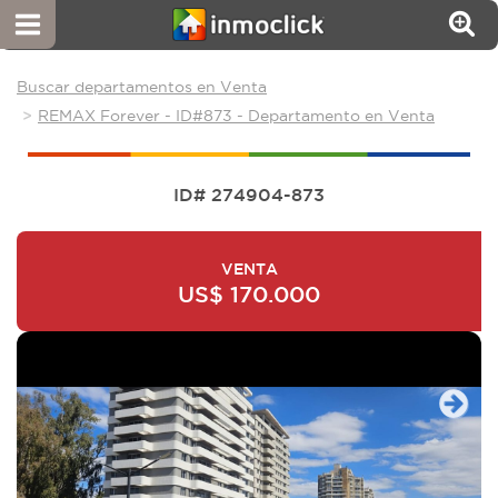
Buscar departamentos en Venta
REMAX Forever - ID#873 - Departamento en Venta
ID# 274904-873
VENTA
US$ 170.000
Next