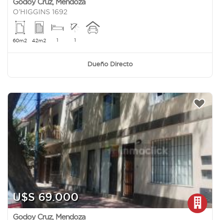
Godoy Cruz
,
Mendoza
O’HIGGINS 1692
1
1
60m2
42m2
Dueño Directo
U$S 69.000
Godoy Cruz
,
Mendoza