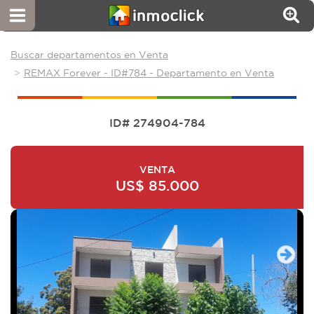
Buscar departamentos en Venta
REMAX Forever - ID#784 - Departamento en Venta
ID# 274904-784
VENTA
US$ 85.000
Next