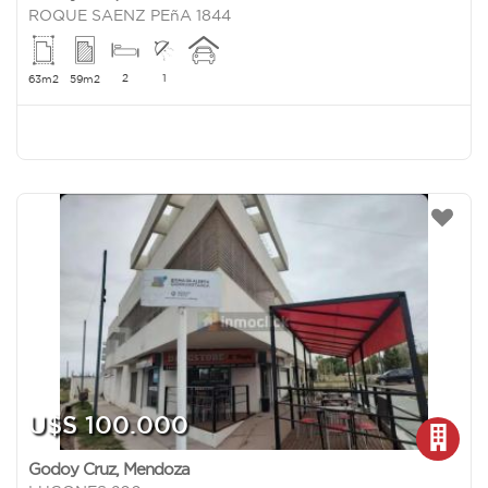
ROQUE SAENZ PEñA 1844
2
1
63m2
59m2
U$S 100.000
Godoy Cruz
,
Mendoza