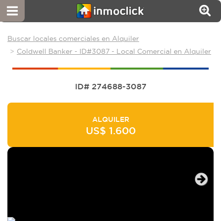
Buscar locales comerciales en Alquiler
Coldwell Banker - ID#3087 - Local Comercial en Alquiler
ID# 274688-3087
ALQUILER
US$ 1.600
Next