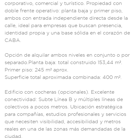
corp
orativo, comercial
y turístico. Pr
opiedad con
doble
frente operativ
o: planta baja y pr
imer piso,
a
mbos con ent
rada indepe
ndiente directa desd
e la
calle, i
deal para empresas
que buscan pr
esencia,
identidad
propia y u
na base sól
ida en el corazón d
e
CABA.
Opc
ión de alqu
ilar ambos niveles e
n conjunto
o por
separado.P
lanta baja: total
construid
o 153,44 m².
Pr
imer piso: 245
m² aprox.
Superfici
e total aproximada
combinada:
400 m².
Edifi
cio con co
cheras (opc
ionales). Excelen
te
conectividad: Sub
te Línea B y múlt
iples líneas de
colectivos a poc
os metros. Ubic
ación estratégica
para compañía
s, estudio
s profesional
es y servicios
que necesiten v
isibilidad, accesib
ilidad y metros
reales en u
na de las zonas
más demandadas de la
ciudad.