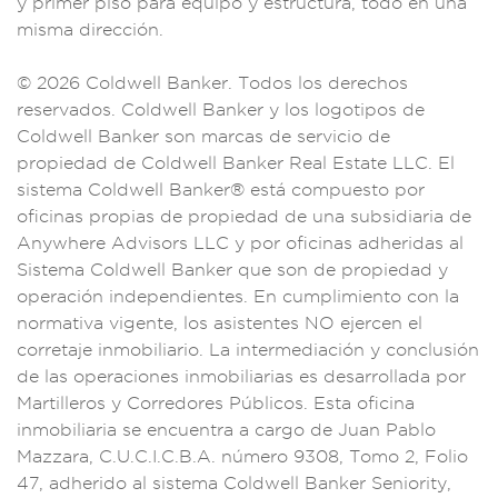
y primer
piso para equipo y e
structura, todo en
una
misma di
rección.
©
2026 Coldwell B
anker. Todos los de
rechos
reservad
os. Coldwell Bank
er y los l
ogotipos de
Coldwel
l Banker son marca
s de servicio de
pro
piedad de Co
ldwell Ban
ker Real Estate
LLC. El
sistema C
oldwell Banker® está
compuesto
por
oficinas
propias de propi
edad de una su
bsidiaria de
Anywh
ere Advisors
LLC y por ofic
inas adher
idas al
Sistema Cold
well Banker que s
on de propiedad y
op
eración independient
es. En cumplim
iento con l
a
normativa vig
ente, los asistent
es NO ejerc
en el
corre
taje inmobiliar
io. La int
ermediación y
conclusión
de
las operaciones
inmobiliarias e
s desarrol
lada por
Marti
lleros y Corredor
es Públicos. Esta o
ficina
inm
obiliaria se e
ncuentra a cargo d
e Juan Pab
lo
Mazzara, C.U.
C.I.C.B.A.
número 9308, To
mo 2, Folio
47,
adherido al sistema
Coldwell Ba
nker Senio
rity,