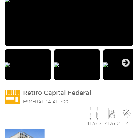
Next
Retiro Capital Federal
ESMERALDA AL 700
417m2
417m2
4