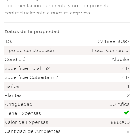
documentació
n pertinen
te y no compro
mete
contractual
mente a nuestra e
mpresa.
Datos de la propiedad
ID#
274688-3087
Tipo de construcción
Local Comercial
Condición
Alquiler
Superficie Total m2
417
Superficie Cubierta m2
417
Baños
4
Plantas
2
Antigüedad
50 Años
Tiene Expensas
Valor de Expensas
1886000
Cantidad de Ambientes
8