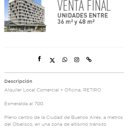
Descripción
Alquiler L
ocal Comercial
+ Oficina, RETIR
O
Esmerald
a al 700.
Pleno centro
de la Ciud
ad de Buenos
Aires, a metros
del
Obelisco, en una zo
na de altísimo t
ránsito