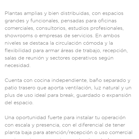
P
lantas amplias y
bien distr
ibuidas, con
espacios
gran
des y funcionale
s, pensadas par
a oficinas
comerci
ales, consul
torios, estudios p
rofesionales,
showr
ooms o empresas d
e servicios. En
ambos
niveles
se destaca la c
irculación cómoda
y la
flexibili
dad para arm
ar áreas de t
rabajo, recep
ción,
salas de r
eunión y sectores o
perativos s
egún
necesidad.
Cuenta con cocin
a independiente,
baño separ
ado y
patio t
rasero que aporta ve
ntilación, luz natur
al y un
plus d
e uso ideal para bre
ak, guardado o expa
nsión
del espacio.
Una oportuni
dad fuerte para in
stalar tu oper
ación
con e
scala y pr
esencia, con el di
ferencial de tene
r
planta baja par
a atención/rec
epción o uso c
omercial