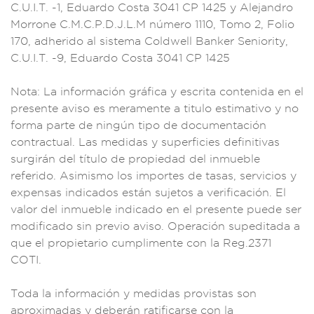
C.U.I.T. -1,
Eduardo Costa 3041
CP 1425 y Alejandro
Morrone C.M.C.P.D
.J.L.M número 111
0, Tomo 2, F
olio
170, a
dherido al si
stema Cold
well Banke
r Seniority,
C.U
.I.T. -9, Eduardo
Costa 3041
CP 1425
Nota: La i
nformación grá
fica y escrita cont
enida en el
present
e aviso es mer
amente a titulo
estimativo y no
form
a parte de ningún t
ipo de documentación
contractual
. Las medidas y
superficies de
finitivas
surgirán
del título de
propiedad del
inmueble
ref
erido. Asimism
o los importes de
tasas, servic
ios y
expensa
s indicados están su
jetos a verifica
ción. El
valor del i
nmueble ind
icado en el
presente puede ser
modificado sin
previo aviso. Opera
ción supeditada a
que el propi
etario cum
plimente con la Re
g.2371
COTI
.
Toda la info
rmación y medidas p
rovistas so
n
aproxima
das y deberán
ratificarse con la