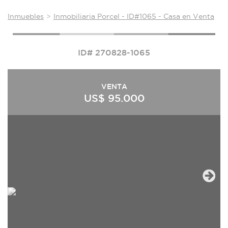
Inmuebles
Inmobiliaria Porcel - ID#1065 - Casa en Venta
ID# 270828-1065
VENTA
US$ 95.000
Next