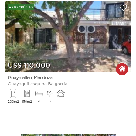
APTO CRÉDITO
U$S 110.000
Guaymallen
,
Mendoza
Guayaquil esquina Baigorria
4
3
200m2
150m2