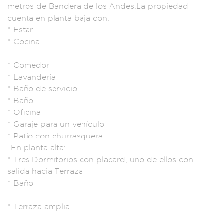
metros de Bandera
de los Andes.La p
ropiedad
cuenta
en planta baja
con:
* Estar
* Cocina
* C
omedor
* L
avandería
* Baño d
e servicio
* Baño
* Oficina
*
Garaje para
un vehículo
* Pa
tio con churrasque
ra
-En pla
nta alta:
* Tres Dormi
torios con placard,
uno de ello
s con
salid
a hacia Te
rraza
* Baño
* Terraza amp
lia