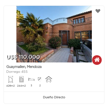
U$S 110.000
Guaymallen
,
Mendoza
Dorrego 455
3
2
426m2
244m2
Dueño Directo