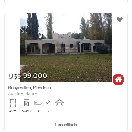
U$S 99.000
Guaymallen
,
Mendoza
Avelino Maure
3
3
940m2
230m2
Inmobiliaria