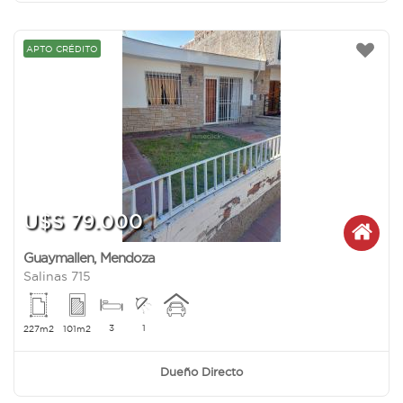
APTO CRÉDITO
U$S 79.000
Guaymallen
,
Mendoza
Salinas 715
3
1
227m2
101m2
Dueño Directo