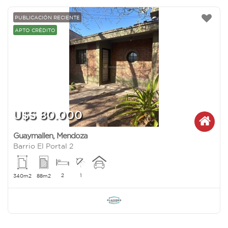
PUBLICACIÓN RECIENTE
APTO CRÉDITO
U$S 80.000
Guaymallen
,
Mendoza
Barrio El Portal 2
2
1
340m2
88m2