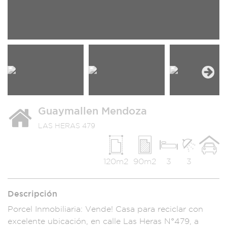
Next
Guaymallen Mendoza
LAS HERAS 479
120m2
90m2
3
3
Descripción
Porcel Inmobiliar
ia: Vende! Casa para
reciclar con
excelente ubicaci
ón, en calle Las
Heras N°479, a