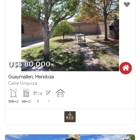
U$S 80.000
Guaymallen
,
Mendoza
Calle Urquiza
2
1
368m2
68m2