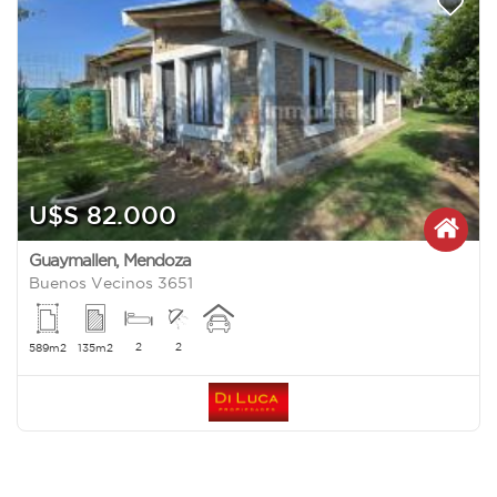
U$S 82.000
Guaymallen
,
Mendoza
Buenos Vecinos 3651
2
2
589m2
135m2