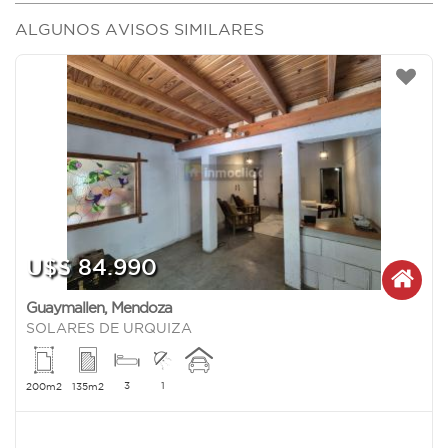
ALGUNOS AVISOS SIMILARES
U$S 84.990
Guaymallen
,
Mendoza
SOLARES DE URQUIZA
3
1
200m2
135m2