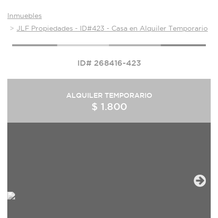
Inmuebles
JLF Propiedades - ID#423 - Casa en Alquiler Temporario
ID# 268416-423
ALQUILER TEMPORARIO
$ 1.800
Next