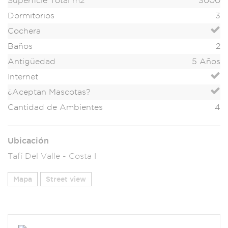
Superficie Total m2
3000
Dormitorios
3
Cochera
Baños
2
Antigüedad
5 Años
Internet
¿Aceptan Mascotas?
Cantidad de Ambientes
4
Ubicación
Tafí Del Valle - Costa I
Mapa
Street view