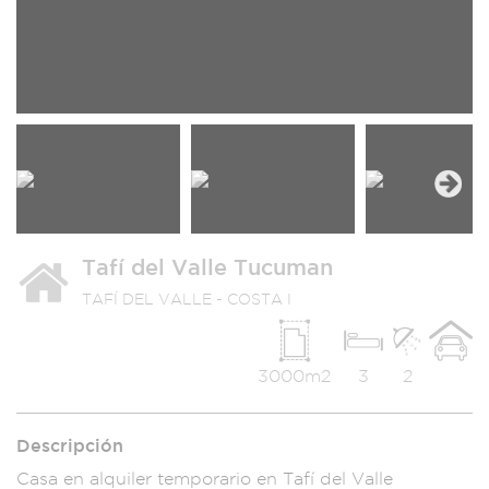
Next
Tafí del Valle Tucuman
TAFÍ DEL VALLE - COSTA I
3000m2
3
2
Descripción
Casa en alquiler te
mporario en Tafí d
el Valle