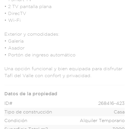
• 2 TV pa
ntalla plana
• DirecTV
• Wi
-Fi
Exterior y co
modidades:
• Gal
ería
• Asador
• Por
tón de ingreso auto
mático
Una opción
funcional y b
ien equipada para
disfrutar
Tafí del
Valle con con
fort y priva
cidad.
Datos de la propiedad
ID#
268416-423
Tipo de construcción
Casa
Condición
Alquiler Temporario