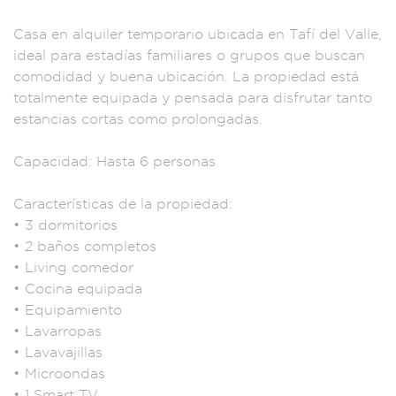
Casa e
n alquiler tempo
rario ubica
da en Tafí del Va
lle,
ideal para e
stadías famil
iares o grupo
s que buscan
como
didad y buena
ubicación
. La propiedad e
stá
totalme
nte equipa
da y pensada
para disfrutar
tanto
estancias
cortas como prolo
ngadas.
Capacidad:
Hasta 6 person
as
Caract
erísticas de la prop
iedad:
• 3
dormitorios
• 2 b
años complet
os
• Living comedor
• Cocina equ
ipada
• Equipamien
to
• Lavarropas
• Lavavajillas
•
Microondas
• 1 S
mart TV