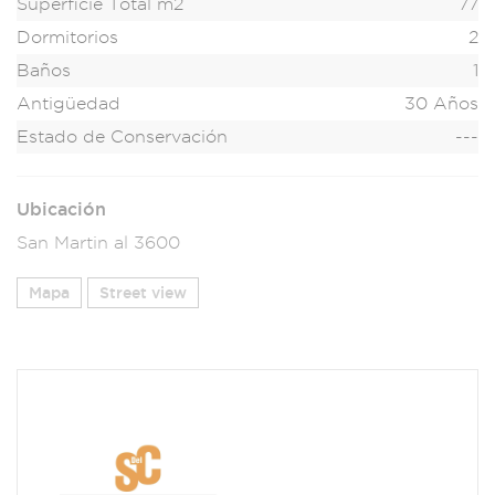
Superficie Total m2
77
Dormitorios
2
Baños
1
Antigüedad
30 Años
Estado de Conservación
---
Ubicación
San Martin al 3600
Mapa
Street view