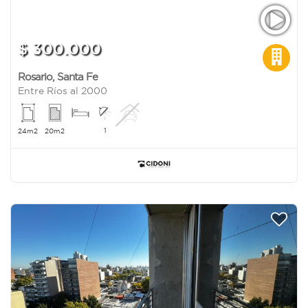
$ 300.000
Rosario
,
Santa Fe
Entre Ríos al 2000
1
24m2
20m2