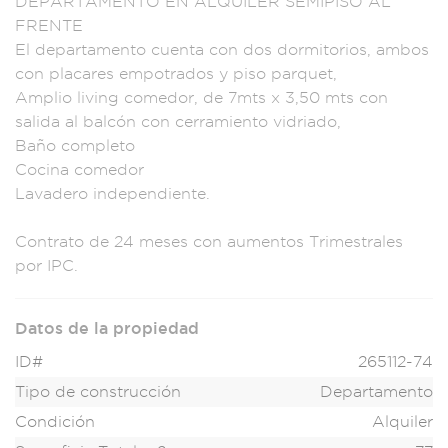
DEPARTAMENTO EN
ALQUILER SE
MIPISO AL
F
RENTE
El departamen
to cuenta con dos d
ormitorios, am
bos
con placares em
potrados y
piso parquet,
Amp
lio living come
dor, de 7mt
s x 3,50 mts con
salida al balcón
con cerramient
o vidriado,
Baño
completo
Cocina c
omedor
Lavadero
independiente
.
Contrato
de 24 meses c
on aumentos
Trimestrale
s
por IPC.
Datos de la propiedad
ID#
265112-74
Tipo de construcción
Departamento
Condición
Alquiler