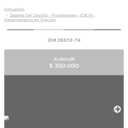
Inmuebles
Sabella Del Castillo - Propiedades - ID#74 -
Departamento en Alquiler
ID# 265112-74
ALQUILER
$ 350.000
Next