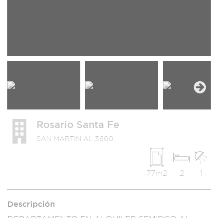
Next
Rosario Santa Fe
SAN MARTIN AL 3600
77m2
2
1
Descripción