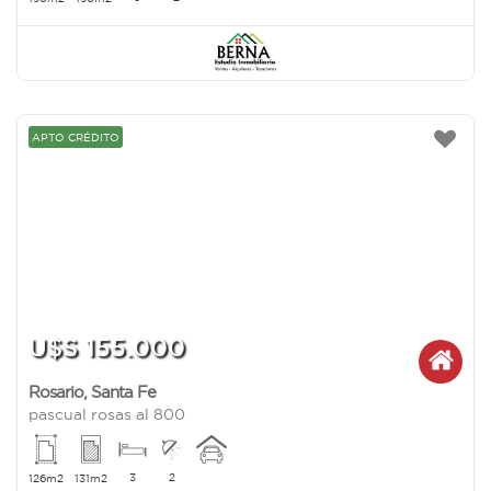
APTO CRÉDITO
U$S 155.000
Rosario
,
Santa Fe
pascual rosas al 800
3
2
126m2
131m2