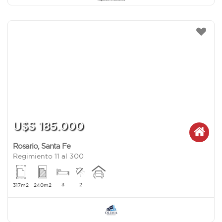
U$S 185.000
Rosario
,
Santa Fe
Regimiento 11 al 300
3
2
317m2
240m2