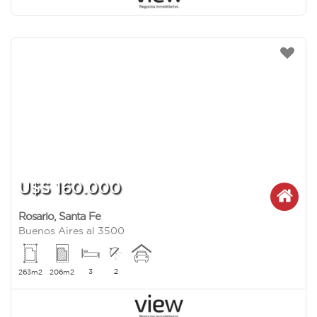
U$S 160.000
Rosario
,
Santa Fe
Buenos Aires al 3500
3
2
263m2
206m2