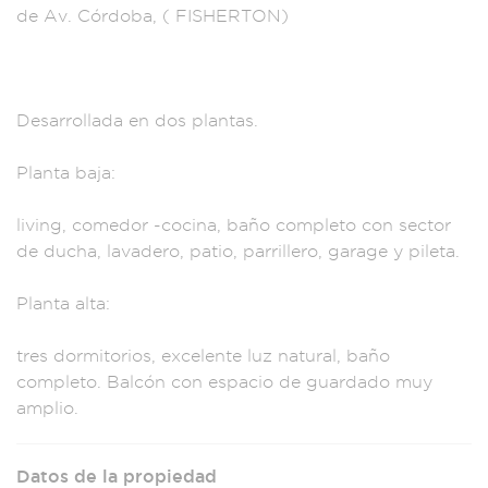
de Av
. Córdoba, ( FISH
ERTON)
Desarrollada en d
os plantas.
Pl
anta baja:
living,
comedor -c
ocina, baño c
ompleto con sector
de ducha, la
vadero, patio,
parrillero, garag
e y pileta.
Plant
a alta:
tres dor
mitorios, excele
nte luz natural,
baño
completo. Ba
lcón con espacio de
guardado muy
amplio.
Datos de la propiedad