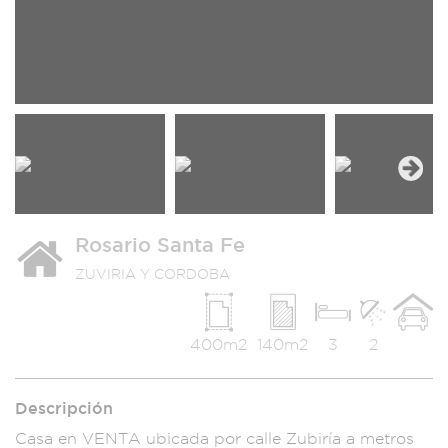
Next
Rosario Santa Fe
ZUVIRIA Y CORDOBA
400m2
140m2
3
2
Descripción
Casa en VE
NTA ubicada p
or calle Zub
iría a metros