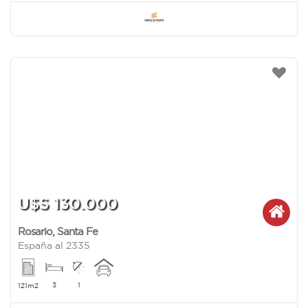
U$S 130.000
Rosario
,
Santa Fe
España al 2335
3
1
121m2