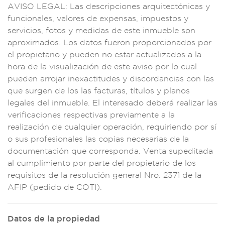
AVISO LEGAL:
Las descripci
ones arquitectó
nicas y
funciona
les, valores
de expensas,
impuestos y
s
ervicios, fotos y
medidas de este
inmueble so
n
aproximados. L
os datos fueron pro
porcionados
por
el propietario
y pueden no esta
r actualizados a la
hora de la
visualización
de este aviso por
lo cual
pueden
arrojar inexac
titudes y d
iscordancias con
las
que surgen
de los las
facturas, títulos y
planos
legales del i
nmueble. El interesa
do deberá real
izar las
v
erificaciones r
espectivas prev
iamente a la
realiza
ción de cualqu
ier operación, requ
iriendo por sí
o sus
profesionales l
as copias necesa
rias de la
documenta
ción que corre
sponda. Ve
nta supedit
ada
al cumplimient
o por parte
del propietario d
e los
requisito
s de la re
solución g
eneral Nro. 23
71 de la
AFIP
(pedido de COTI).
Datos de la propiedad