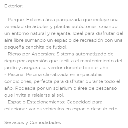
Exterior:
- Par
que: Extensa áre
a parquizada que inc
luye una
variedad d
e árboles y plantas
autóctonas, c
reando
un ent
orno natural y rela
jante. Ideal para
disfrutar del
aire
libre sumando un
espacio de recreació
n con una
pequ
eña canchita
de futbol.
- Ri
ego por Aspersión: S
istema automatiza
do de
riego por aspe
rsión que facilita e
l mantenimie
nto del
jar
dín y asegura su ve
rdor durante todo el
año.
- Pis
cina: Piscin
a climatiza
da en impecables
co
ndiciones, perfecta
para disfrutar du
rante todo
el
año. Rodea
da por un
solarium o ár
ea de descanso
que
invita a
relajarse al sol
.
- Espacio
Estacionamie
nto: Capacidad para
estacionar
varios vehícul
os en espacio
descubierto.
Servi
cios y Comodidades: