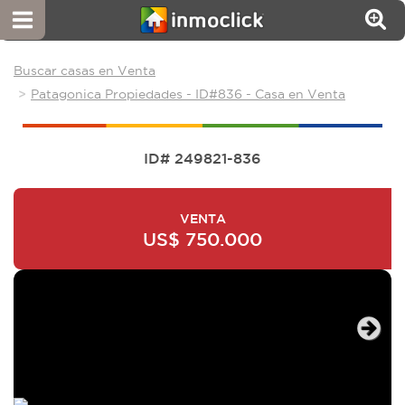
Buscar casas en Venta
Patagonica Propiedades - ID#836 - Casa en Venta
ID# 249821-836
VENTA
US$ 750.000
Next