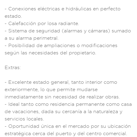
- Conexiones elé
ctricas e hidrá
ulicas en per
fecto
estado.
- C
alefacción por
losa radiante.
- Sistema de segu
ridad (alarmas
y cámaras) sumad
o
a su alarma
perimetral.
- P
osibilidad de am
pliaciones o modif
icaciones
según las
necesidades del pro
pietario.
Extras:
- Excelente estado
general, tanto
interior c
omo
exteriormente,
lo que permite
mudarse
inmed
iatamente
sin necesidad de
realizar obra
s.
- Ideal t
anto como resid
encia permanente com
o casa
de va
caciones, da
da su cercaní
a a la natural
eza y
servi
cios local
es.
- Oportuni
dad única en el mer
cado por su ub
icación
estraté
gica cerca
del puerto y del
centro comercial
.