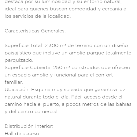
destaca por su
luminosid
ad y su en
torno natural,
ideal
para quien
es buscan comodida
d y cercanía a
los servicios
de la localidad.
C
aracterísticas G
enerales:
S
uperficie Total: 2,3
00 m² de t
erreno con un di
seño
paisa
jístico que i
ncluye un amplio
parque totalment
e
parquiza
do.
Superficie Cubie
rta: 250 m² con
struidos que of
recen
un espacio
amplio y funcio
nal para el con
fort
familiar.
Ubica
ción: Esquina mu
y soleada que
garantiza luz
n
atural durant
e todo el dí
a. Fácil acceso des
de el
camino ha
cia el puerto, a poc
os metros de las b
ahías
y del centro
comercial.
Distrib
ución Interior:
Hall de acceso