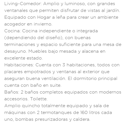
Living-Comedor: Amp
lio y luminoso, c
on grandes
v
entanales q
ue permiten disfr
utar de vistas al j
ardín.
Equ
ipado con Hogar a l
eña para crear un am
biente
aco
gedor en invierno.
C
ocina: Coci
na indepen
diente o inte
grada
(depend
iendo del d
iseño), con
buenas
term
inaciones y espacio
suficiente para
una mesa de
desa
yuno. Muebles baj
o mesada y
alacena en
e
xcelente estado.
H
abitaciones: C
uenta con 3 habitac
iones, todos con
placares empot
rados y ventanas al
exterior que
aseguran bu
ena ventilación.
El dormitorio prin
cipal
cuen
ta con baño en
suite.
Baños
: 2 baños compl
etos equipados co
n modernos
acces
orios. Toilette.
Am
plio quinch
o totalmente equi
pado y sala de
m
áquinas con 2 termo
tanques de 160 li
tros cada
uno, bom
bas presurizado
ras y caldera.