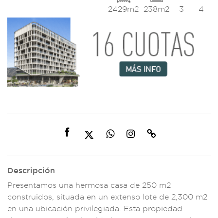
2429m2
238m2
3
4
Descripción
Presentamos un
a hermosa casa de
250 m2
con
struidos, situad
a en un extenso lote
de 2,300 m2
en una ubicació
n privilegiada
. Esta propiedad