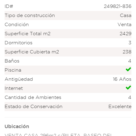
ID#
249821-836
Tipo de construcción
Casa
Condición
Venta
Superficie Total m2
2429
Dormitorios
3
Superficie Cubierta m2
238
Baños
4
Piscina
Antigüedad
16 Años
Internet
Cantidad de Ambientes
4
Estado de Conservación
Excelente
Ubicación
VENTA CASA 296m2 c/PILETA, PASEO DEL