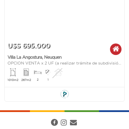
U$S 695.000
Villa La Angostura
,
Neuquen
OPCION VENTA x 2 UF (a realizar trámite de subdivisión por Propiedad Horizontal) Valor u$s 360.000.-
2
1
1010m2
267m2