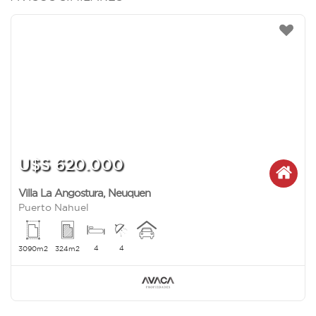
U$S 620.000
Villa La Angostura
,
Neuquen
Puerto Nahuel
4
4
3090m2
324m2