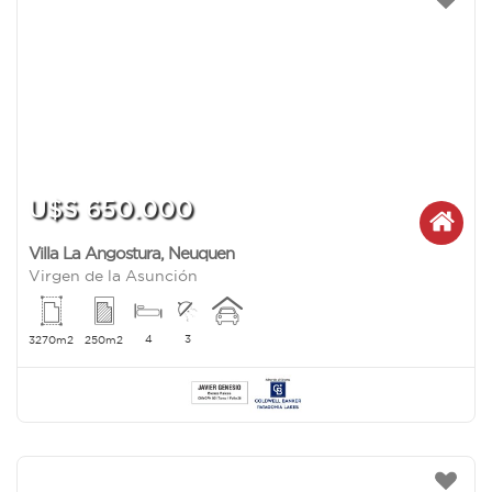
U$S 650.000
Villa La Angostura
,
Neuquen
Virgen de la Asunción
4
3
3270m2
250m2