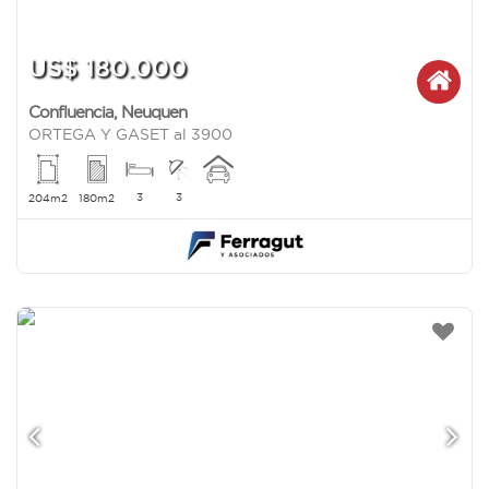
US$ 180.000
Confluencia
,
Neuquen
ORTEGA Y GASET al 3900
3
3
204m2
180m2