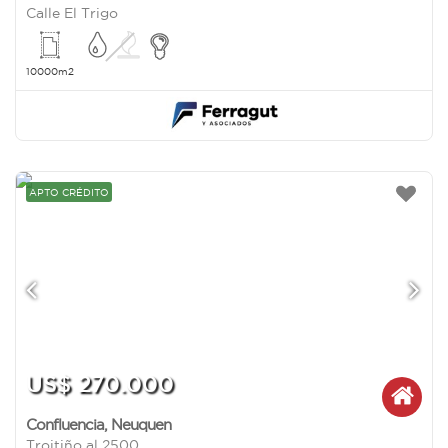
Calle El Trigo
10000m2
APTO CRÉDITO
US$ 270.000
Confluencia
,
Neuquen
Troitiño al 2500