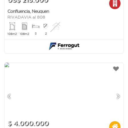
Confluencia
,
Neuquen
RIVADAVIA al 808
3
2
108m2
108m2
$ 4.000.000