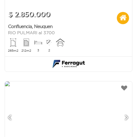
$ 2.850.000
Confluencia
,
Neuquen
RIO PULMARI al 3700
3
2
265m2
212m2