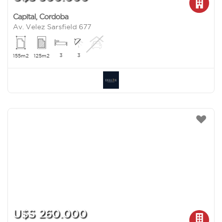
Capital
,
Cordoba
Av. Velez Sarsfield 677
3
3
155m2
125m2
U$S 260.000