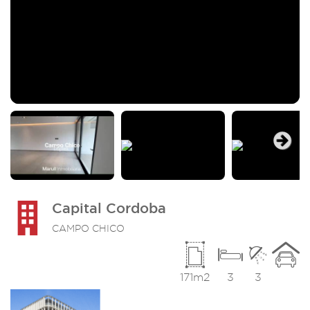
Next
Capital Cordoba
CAMPO CHICO
171m2
3
3