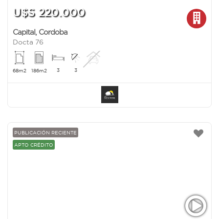
U$S 220.000
Capital
,
Cordoba
Docta 76
3
3
68m2
186m2
PUBLICACIÓN RECIENTE
APTO CRÉDITO