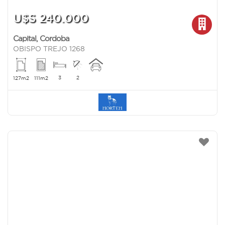
U$S 240.000
Capital
,
Cordoba
OBISPO TREJO 1268
3
2
127m2
111m2