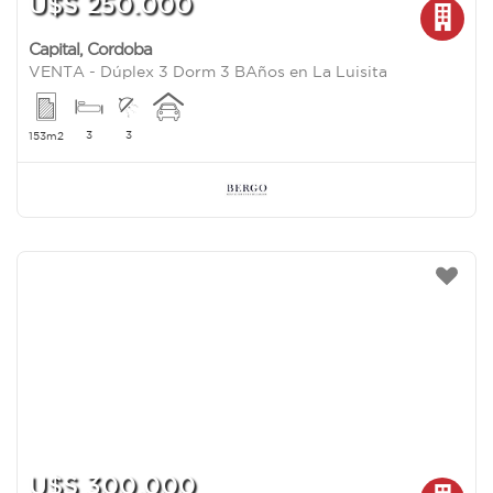
U$S 250.000
Capital
,
Cordoba
VENTA - Dúplex 3 Dorm 3 BAños en La Luisita
3
3
153m2
U$S 300.000