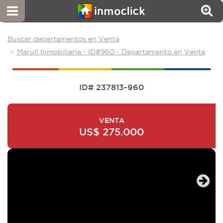
Buscar departamentos en Venta
Marull Inmobiliaria - ID#960 - Departamento en Venta
ID# 237813-960
VENTA
US$ 275.000
Next