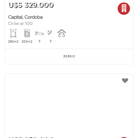
U$S 329.000
Capital
,
Cordoba
Chile al 100
3
3
282m2
202m2