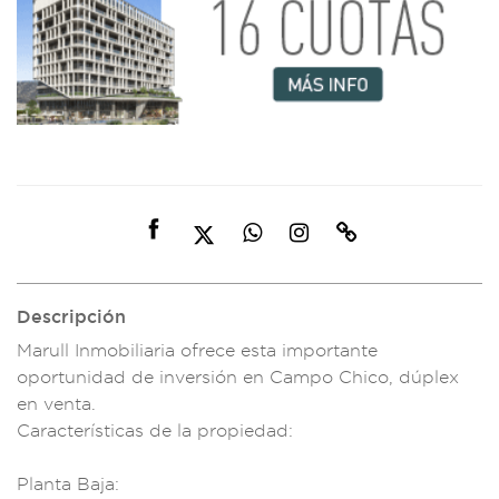
Descripción
Marull Inmob
iliaria ofrec
e esta importante
oportunidad
de inversión en Cam
po Chico, dú
plex
en venta.
Carac
terísticas d
e la propied
ad:
Plant
a Baja: