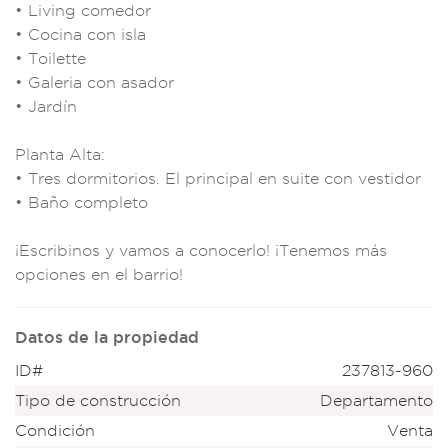
• Li
ving comedor
• Coc
ina con isla
• T
oilette
•
Galeria con asador
• Jardín
Planta Al
ta:
• Tres d
ormitorios.
El principal
en suite con v
estidor
• Baño
completo
¡Escri
binos y vamos
a conocerlo!
¡Tenemos m
ás
opciones
en el barrio!
Datos de la propiedad
ID#
237813-960
Tipo de construcción
Departamento
Condición
Venta