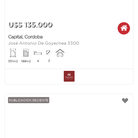
U$S 135.000
Capital
,
Cordoba
José Antonio De Goyechea 3300
4
3
351m2
189m2
PUBLICACIÓN RECIENTE