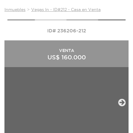
Inmuebles
Vegas In - ID#212 - Casa en Venta
ID# 236206-212
VENTA
US$ 160.000
Next