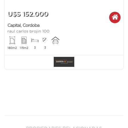
U$S 152.000
Capital
,
Cordoba
raul carlos brojin 100
3
3
180m2
115m2