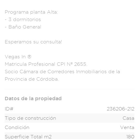
Programa plant
a Alta:
-
3 dormitorios
-
Baño General
Espe
ramos su consulta!
Vegas In ®
M
atricula Pro
fesional CPI
Nº 2655.
Socio C
ámara de Corre
dores Inmobil
iarios de la
Provincia de Córdob
a.
Datos de la propiedad
ID#
236206-212
Tipo de construcción
Casa
Condición
Venta
Superficie Total m2
180