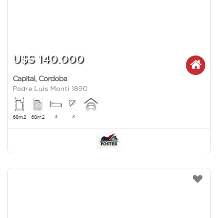
U$S 140.000
Capital
,
Cordoba
Padre Luis Monti 1890
3
3
68m2
68m2