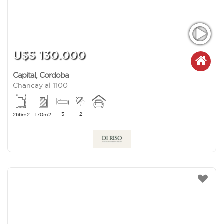
U$S 130.000
Capital
,
Cordoba
Chancay al 1100
3
2
266m2
170m2