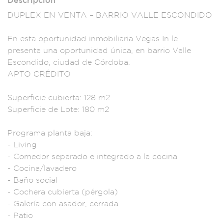
Descripción
DUPLEX EN VENTA –
BARRIO VALLE ESCON
DIDO
En est
a oportunidad
inmobiliaria Vegas
In le
presenta un
a oportunidad ún
ica, en barri
o Valle
Esc
ondido, ciudad
de Córdoba.
APTO
CRÉDITO
Supe
rficie cubiert
a: 128 m2
Super
ficie de Lo
te: 180 m2
Programa
planta baja:
- L
iving
- Comedor
separado e inte
grado a la cocina
- Cocina/lav
adero
- Ba
ño social
- Coch
era cubierta (pérg
ola)
- Gal
ería con asador,
cerrada
- Pa
tio