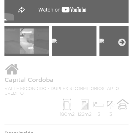
Next
Capital Cordoba
VALLE ESCONDIDO - DUPLEX 3 DORMITORIOS! APTO
CREDITO
180m2
122m2
3
3