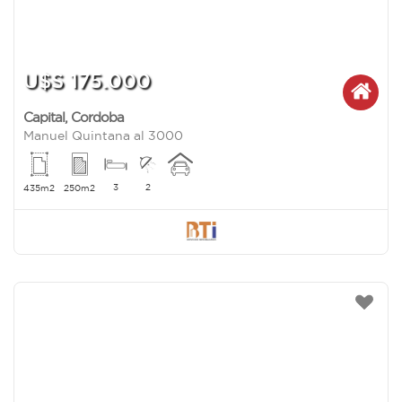
U$S 175.000
Capital
,
Cordoba
Manuel Quintana al 3000
3
2
435m2
250m2