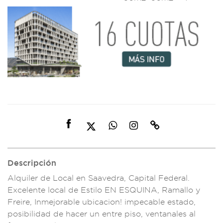
Descripción
Alquiler de Lo
cal en Saavedra, Cap
ital Federal.
Excelente local
de Estilo EN ESQU
INA, Ramallo y
Freir
e, Inmejor
able ubicacion! i
mpecable estado,
posibilidad
de hacer un
entre piso, ve
ntanales al