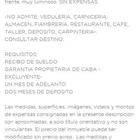
frente, muy lum
inoso. SIN EXP
ENSAS.
-NO
ADMITE: VEDULERIA,
CARNICERI
A,
ALMACEN, FIAM
BRERIA, RESTAURA
NTE, CAFE,
TALLER, DEPOS
ITO, CARPI
NTERIA-.
CONSULT
AR DESTINO
.
REQUISITOS:
REC
IBO DE SUELDO
G
ARANTIA PROP
IETARIA DE CABA
-
EXCLUYENTE-
UN M
ES DE ADELANTO
DOS MESES DE DEPOS
ITO
Las medidas, su
perficies, i
mágenes, videos
y montos
de expensas
consignadas e
n la prese
nte descripci
ón
son aproxima
das, a solo título
orientativo y no
son
vincul
antes. El prec
io del Inmueble pue
de ser
modifica
do sin previo aviso.
Las medidas y