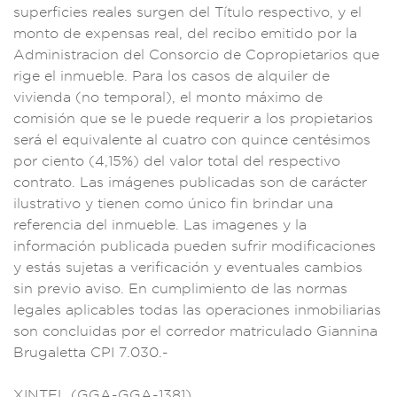
su
perficies reales s
urgen del Título
respectivo, y
el
monto de e
xpensas re
al, del recibo
emitido por la
Admi
nistracion del
Consorcio de Copropi
etarios que
rige e
l inmueble. Para
los casos de
alquiler de
vivie
nda (no temporal),
el monto máximo
de
comisión que se l
e puede requ
erir a los pro
pietarios
será el e
quivalente
al cuatro co
n quince centésimo
s
por ciento (4,
15%) del valor tota
l del respectivo
co
ntrato. Las imág
enes public
adas son de
carácter
ilustrativ
o y tienen
como único fi
n brindar un
a
referencia del
inmueble. Las im
agenes y la
info
rmación publicada
pueden sufrir
modificacion
es
y estás sujetas
a verificación y e
ventuales ca
mbios
sin pr
evio aviso. En
cumplimient
o de las normas
lega
les aplica
bles todas
las operacio
nes inmobilia
rias
son co
ncluidas por
el corredor mat
riculado Gia
nnina
Brugaletta CP
I 7.030.-
XINTEL (GGA-GGA-13
81)