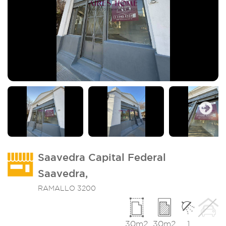
Imagen_2
I
Next
Saavedra Capital Federal
Saavedra,
RAMALLO 3200
30m2
30m2
1