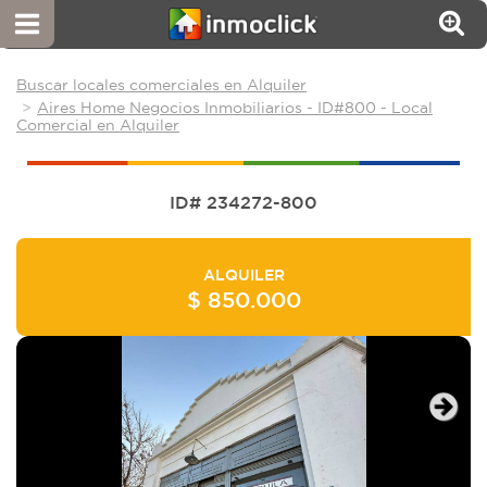
Buscar locales comerciales en Alquiler
Aires Home Negocios Inmobiliarios - ID#800 - Local
Comercial en Alquiler
ID# 234272-800
ALQUILER
$ 850.000
Next