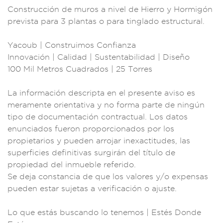
Construcción
de muros a nive
l de Hierro y
Hormigón
previst
a para 3 plantas
o para ti
nglado estruct
ural.
Yacoub
| Construimos Con
fianza
Inno
vación | Ca
lidad | Sustent
abilidad | Diseño
1
00 Mil Metr
os Cuadrad
os | 25 To
rres
La info
rmación desc
ripta en el presen
te aviso es
mera
mente orie
ntativa y n
o forma parte de
ningún
tipo de docu
mentación contractua
l. Los dat
os
enunciados fuero
n proporciona
dos por los
propietarios
y pueden ar
rojar inexactitude
s, las
superficie
s definitiv
as surgirán del
título de
pr
opiedad del
inmueble referi
do.
Se deja co
nstancia de que
los valores y/o
expensas
pueden
estar sujetas a ve
rificación o ajus
te.
Lo que est
ás buscando lo tene
mos | Estés Donde