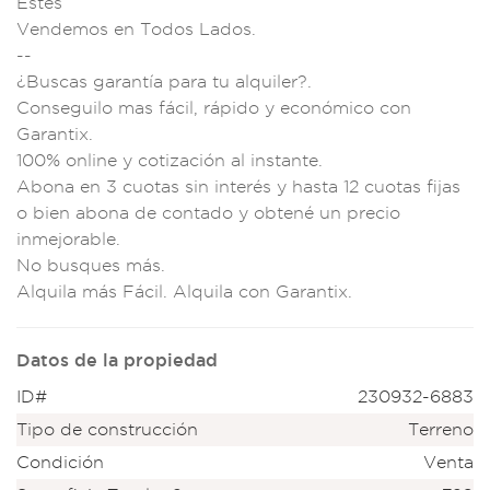
Estés
Vendemo
s en Todos Lados.
--
¿Buscas ga
rantía par
a tu alqui
ler?.
Consegu
ilo mas fácil
, rápido y e
conómico con
G
arantix.
100%
online y cotizació
n al instante.
Abona en 3 c
uotas sin interés y
hasta 12 cuo
tas fijas
o bien a
bona de contad
o y obtené un pr
ecio
inmejor
able.
No busques
más.
Alquila m
ás Fácil. Al
quila con Garan
tix.
Datos de la propiedad
ID#
230932-6883
Tipo de construcción
Terreno
Condición
Venta