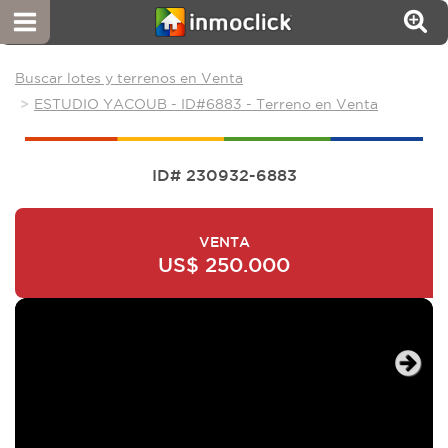
Buscar lotes y terrenos en Venta
ESTUDIO YACOUB - ID#6883 - Terreno en Venta
ID# 230932-6883
VENTA
US$ 250.000
Next