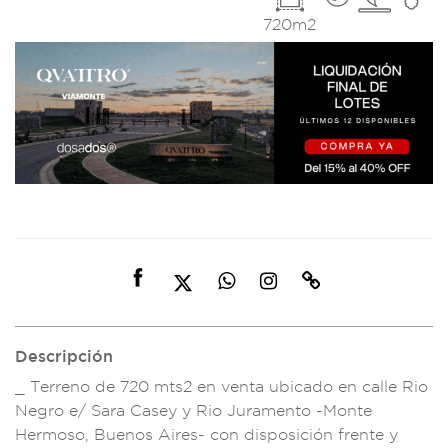
720m2
Descripción
_ Terreno de 720 m
ts2 en venta ubi
cado en calle Rio
Negro e/ Sara C
asey y Rio J
uramento -Monte
He
rmoso, Buenos Ai
res- con disposic
ión frente y