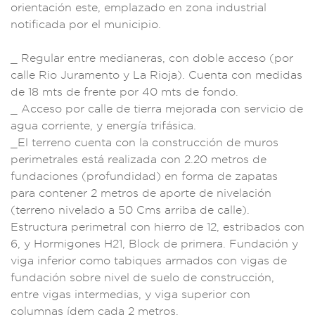
or
ientación este,
emplazado e
n zona ind
ustrial
notifi
cada por el
municipio.
_ R
egular entre medi
aneras, con dob
le acceso (por
calle
Rio Jurament
o y La Rioja).
Cuenta con medidas
de 18 mts de fr
ente por 40 mts de
fondo.
_ Acce
so por calle de ti
erra mejorada con se
rvicio de
ag
ua corriente, y
energía trifásic
a.
_El terreno cue
nta con la c
onstrucción de muro
s
perimetra
les está real
izada con 2.20 met
ros de
fundaciones (
profundidad) en for
ma de zapat
as
para contener 2
metros de
aporte de nivelac
ión
(terreno
nivelado a 50 Cm
s arriba d
e calle).
Estr
uctura perimet
ral con hierr
o de 12, estribados
con
6, y Hormigones
H21, Block de
primera. Fundación
y
viga infe
rior como ta
biques armados con
vigas de
fundació
n sobre nivel
de suelo d
e construcción,
entre vigas interme
dias, y viga
superior
con
columnas ídem
cada 2 metros.