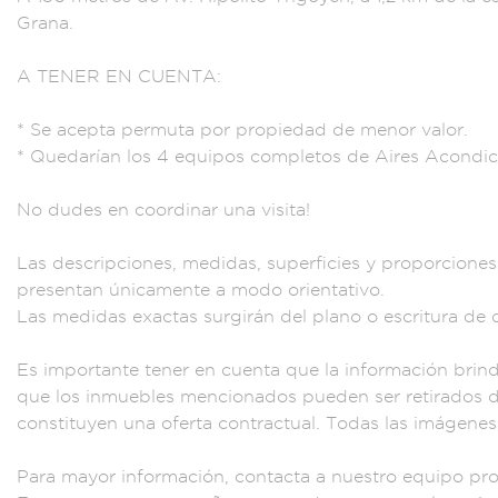
Gra
na.
A TENER EN C
UENTA:
* Se ace
pta permuta por pr
opiedad de menor v
alor.
* Quedaría
n los 4 equipos
completos de A
ires Acondic
No
dudes en c
oordinar una vi
sita!
Las descr
ipciones,
medidas, superfici
es y proporcione
presentan úni
camente a
modo orien
tativo.
Las med
idas exactas
surgirán del plano
o escritura d
e 
Es i
mportante tener e
n cuenta que
la informac
ión bri
que los i
nmuebles mencion
ados pueden ser ret
irados d
con
stituyen una
oferta contractual
. Todas las imágen
es
Para mayor
información, contac
ta a nuestr
o equipo pro