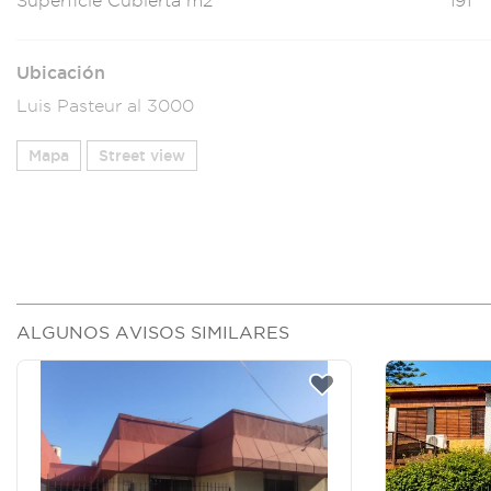
Superficie Cubierta m2
191
Ubicación
Luis Pasteur al 3000
Mapa
Street view
ALGUNOS AVISOS SIMILARES