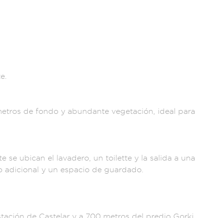
e.
etros de
fondo y a
bundante veget
ación, ideal para
te se ubi
can el lavadero, un
toilette y la sal
ida a una
o adicional y un
espacio de guardado
.
st
ación de Castela
r y a 700
metros del
predio Gorki