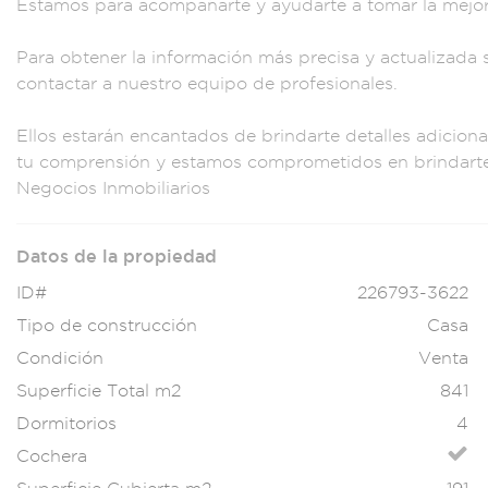
Estam
os para acomp
añarte y ayud
arte a tomar la me
jo
Para obtener la i
nformación más
precisa y actualiz
ada 
c
ontactar a nuestro e
quipo de profe
sionales.
Ellos estarán
encantados de
brindarte detal
les adiciona
tu compren
sión y estamos c
omprometidos e
n brindart
Negocios Inmobi
liarios
Datos de la propiedad
ID#
226793-3622
Tipo de construcción
Casa
Condición
Venta
Superficie Total m2
841
Dormitorios
4
Cochera