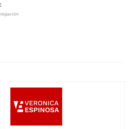
E
avegación