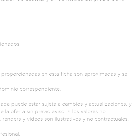
i
onados
s
proporcionadas e
n esta ficha son ap
roximadas
y se
dominio correspon
diente.
ndada
puede estar suj
eta a cambios
y actualizaciones
, y
e la of
erta sin p
revio aviso.
Y los valores no
, renders
y videos son
ilustrati
vos y no contra
ctuales.
fes
ional.