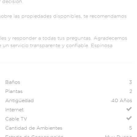
r decisión.
sobre las propi
edades disponible
s, te recomendamos
le
s y responder a
todas tus preg
untas. Agradece
mos
e un ser
vicio trans
parente y conf
iable. Espinosa
Baños
3
Plantas
2
Antigüedad
40 Años
Internet
Cable TV
Cantidad de Ambientes
5