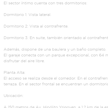
E
l sector íntimo cue
nta con tres dor
mitorios:
Dormitorio 1
: Vista latera
l.
Dormitorio 2: V
ista al co
ntrafrente.
Dormi
torio 3: En suite,
también orientado
al contrafre
nt
Adem
ás, dispone d
e una baulera y un
baño compl
eto.
El garaje co
necta con un par
que excepcional, con
64 m
di
sfrutar del a
ire libre.
Planta A
lta:
El acceso
se realiza desde el
comedor. En el co
ntrafren
t
erraza. En el se
ctor frontal
se encuentran un
dormitori
Ubicación:
A 15
0 metros de Av.
Hipólito Y
rigoyen, a 1,
2 km de la e