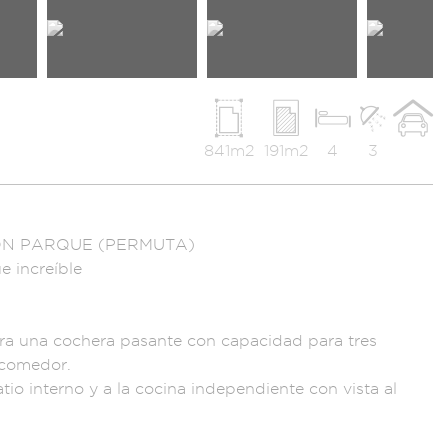
841m2
191m2
4
3
ON P
ARQUE (PERMUTA)
ue
increíble
ra una cochera pas
ante con capac
idad para tres
-comedor.
atio
interno y
a la cocina
independiente
con vista a
l