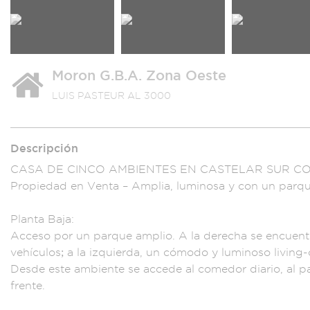
Moron G.B.A. Zona Oeste
LUIS PASTEUR AL 3000
Descripción
CASA DE CINCO A
MBIENTES EN CA
STELAR SUR C
Pro
piedad en Venta – A
mplia, lumi
nosa y con un parq
P
lanta Baja:
Acceso por un parqu
e amplio. A
la derecha se encue
nt
v
ehículos; a
la izquierda, un c
ómodo y luminoso liv
ing
Desde e
ste ambiente s
e accede al
comedor diar
io, al p
frente.