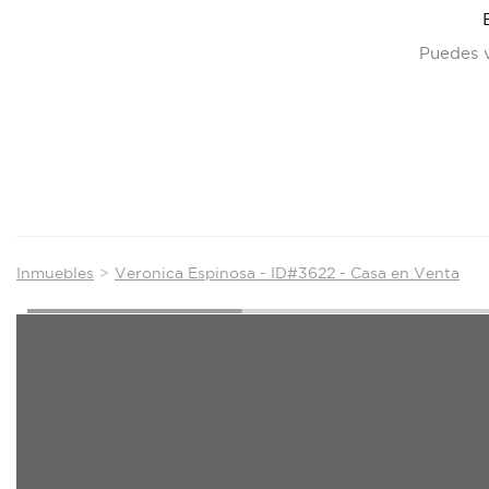
Puedes v
Inmuebles
Veronica Espinosa - ID#3622 - Casa en Venta