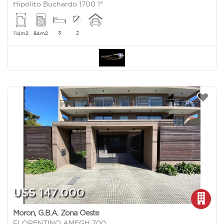
Hipólito Buchardo 1700 1°
3
2
114m2
84m2
U$S 147.000
Moron
,
G.B.A. Zona Oeste
FLORENTINO AMEGH 700