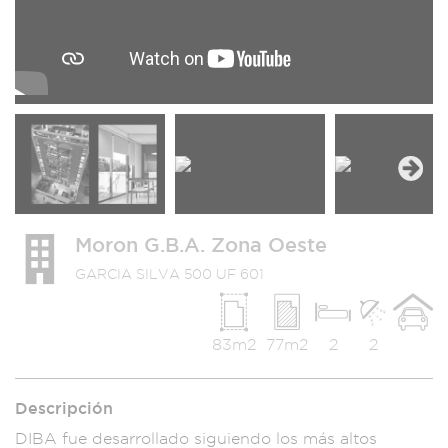
Next
Moron G.B.A. Zona Oeste
GARCIA SILVA 500 UF 601
83m2
77m2
2
2
Descripción
DIBA fue desarro
llado siguiendo l
os más altos