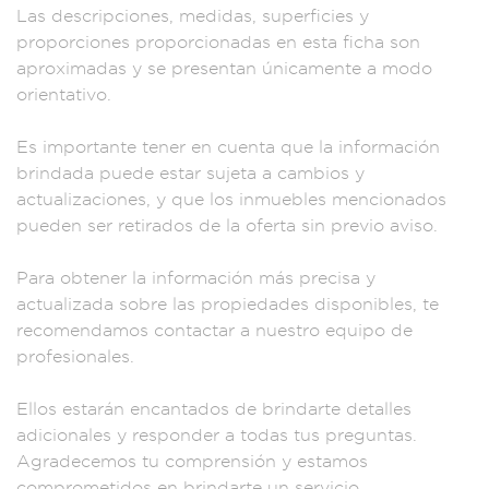
Las descr
ipciones, medid
as, superfici
es y
propor
ciones proporcio
nadas en esta ficha
son
aproximadas y se
presentan ú
nicamente
a modo
orient
ativo.
Es impor
tante tener en cuent
a que la info
rmación
brin
dada puede esta
r sujeta a cambios y
actualizaciones, y
que los inmuebles me
ncionados
pueden
ser retirados
de la oferta sin p
revio aviso.
Para obtener
la informa
ción más precisa y
actualizada
sobre las p
ropiedades
disponibles,
te
recomend
amos contactar a nue
stro equipo
de
profesionales.
Ellos estarán e
ncantados de br
indarte detalles
adicionales y re
sponder a todas t
us pregunta
s.
Agradece
mos tu comprens
ión y estamos
compr
ometidos en br
indarte un servi
cio