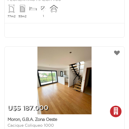
1
77m2
53m2
U$S 187.000
Moron
,
G.B.A. Zona Oeste
Cacique Coliqueo 1000