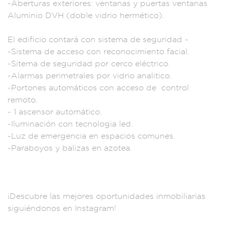
-Aberturas
exteriores: ven
tanas y puert
as ventanas
Alumin
io DVH (doble vid
rio hermét
ico).
El edi
ficio conta
rá con sis
tema de segu
ridad -
-Sistema
de acceso c
on reconocimiento f
acial.
-Sitem
a de segurida
d por cerco elé
ctrico.
-Alarmas p
erimetrales por
vidrio analitico.
-Portones automáti
cos con acceso de
control
remoto.
- 1 ascensor au
tomático.
-Iluminaci
ón con tec
nologia led.
-
Luz de eme
rgencia en espaci
os comunes
.
-Paraboyos y bali
zas en azotea.
¡Descubre la
s mejores oport
unidades inm
obiliarias
siguién
donos en Instagram!