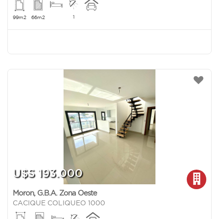
1
99m2
66m2
U$S 193.000
Moron
,
G.B.A. Zona Oeste
CACIQUE COLIQUEO 1000