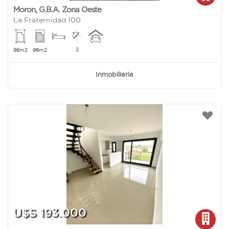
Moron
,
G.B.A. Zona Oeste
La Fraternidad 100
2
98m2
98m2
Inmobiliaria
U$S 193.000