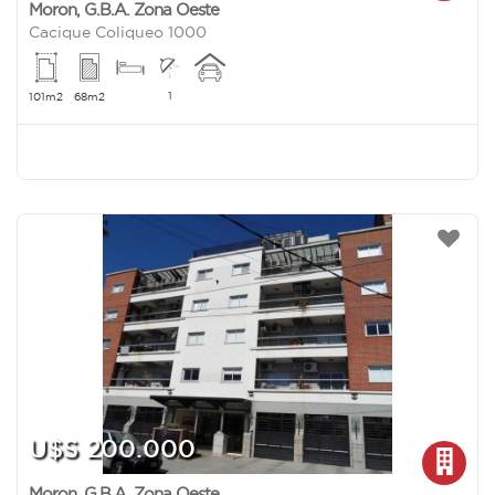
Moron
,
G.B.A. Zona Oeste
Cacique Coliqueo 1000
1
101m2
68m2
U$S 200.000
Moron
,
G.B.A. Zona Oeste