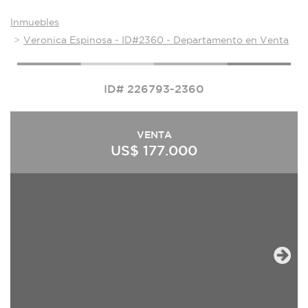
Inmuebles
Veronica Espinosa - ID#2360 - Departamento en Venta
ID# 226793-2360
VENTA
US$ 177.000
Next