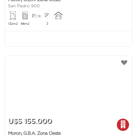
San Pedro 900
2
132m2
66m2
U$S 155.000
Moron
,
G.B.A. Zona Oeste