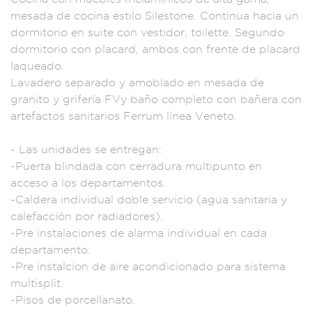
mesada
de cocina
estilo Silest
one. Continua hacia
un
dormitorio en
suite con vestid
or, toilette. Segun
do
dormitorio con
placard, ambos con f
rente de p
lacard
laqueado
.
Lavadero separa
do y amoblado
en mesada de
grani
to y grifería FVy
baño completo co
n bañera con
artefactos sanitari
os Ferrum línea
Veneto.
- Las u
nidades se e
ntregan:
-Puerta bli
ndada con cerrad
ura multipunto
en
acceso a los
departamentos.
-Caldera in
dividual do
ble servicio (a
gua sanitaria y
cal
efacción por radia
dores).
-Pr
e instalaciones de a
larma individua
l en cada
departamento.
-Pre instalcio
n de aire aco
ndicionado
para sistema
multisplit.
-Pisos
de porcell
anato.