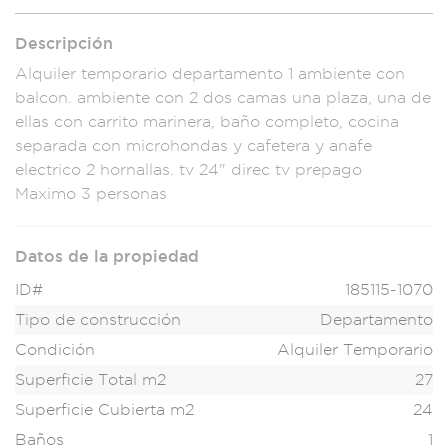
Descripción
Alquiler temporari
o departamento 1
ambiente con
ba
lcon. ambiente con
2 dos camas u
na plaza, una
de
ellas con car
rito marinera
, baño completo
, cocina
se
parada con microh
ondas y ca
fetera y a
nafe
electrico 2 h
ornallas. t
v 24" direc tv prep
ago
Maximo 3 persona
s
Datos de la propiedad
ID#
185115-1070
Tipo de construcción
Departamento
Condición
Alquiler Temporario
Superficie Total m2
27
Superficie Cubierta m2
24
Baños
1