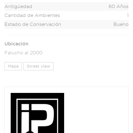
Antigüedad
60 Años
Cantidad de Ambientes
1
Estado de Conservación
Bueno
Ubicación
Falucho al 2000
Mapa
Street view