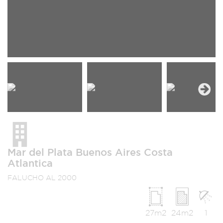
Next
Mar del Plata Buenos Aires Costa
Atlantica
FALUCHO AL 2000
27m2
24m2
1