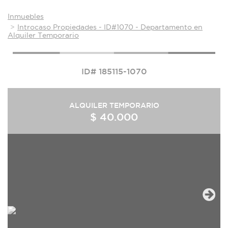
Inmuebles
Introcaso Propiedades - ID#1070 - Departamento en
Alquiler Temporario
ID# 185115-1070
ALQUILER TEMPORARIO
$ 40.000
Next