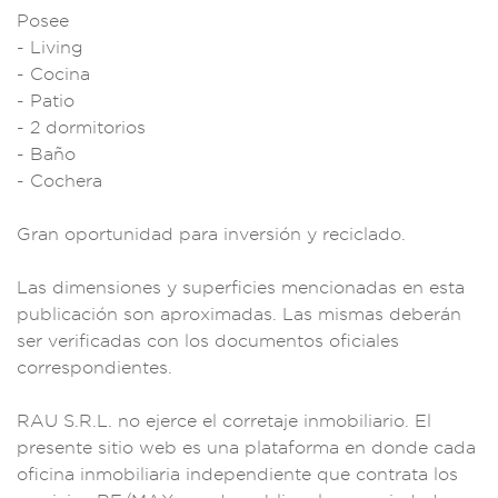
Posee
- Living
-
Cocina
- P
atio
- 2 do
rmitorios
- Baño
- C
ochera
Gra
n oportunidad para
inversión y reci
clado.
Las
dimensiones y su
perficies mencio
nadas en esta
publi
cación son ap
roximadas. Las mism
as deberán
ser verificadas
con los docu
mentos oficiales
c
orrespondientes.
R
AU S.R.L. no ej
erce el corret
aje inmobili
ario. El
p
resente sitio web
es una plataforma en
donde cada
ofici
na inmobil
iaria independient
e que cont
rata los