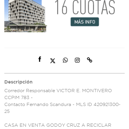
Descripción
Corredor Responsable
VICTOR E. MONT
IVERO
CCPIM 783 -
Contacto Fer
nando Scand
ura - MLS ID
420921300-
25
CASA EN VENTA
GODOY CRUZ A
RECICLAR