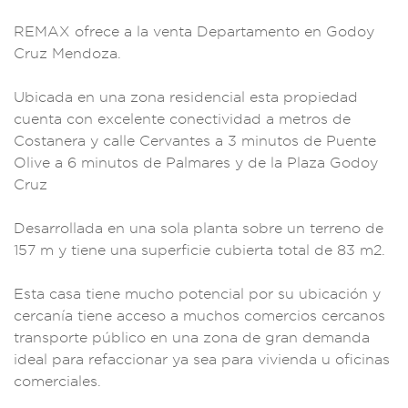
RE
MAX ofrece a la v
enta Departamento en
Godoy
Cruz Mendoz
a.
Ubicada en
una zona reside
ncial esta pr
opiedad
cuenta c
on excelente conec
tividad a
metros de
Costanera y
calle Cerva
ntes a 3 minu
tos de Puente
Oliv
e a 6 minutos d
e Palmares y
de la Plaza God
oy
Cruz
D
esarrollada en una
sola planta so
bre un terreno de
157 m y tiene una su
perficie cubiert
a total de
83 m2.
Es
ta casa tiene mucho
potencial por su
ubicación y
c
ercanía tiene acc
eso a muchos c
omercios cercan
os
transporte públ
ico en una
zona de gran dema
nda
ideal par
a refaccio
nar ya sea
para vivienda
u oficina
s
comerciales
.