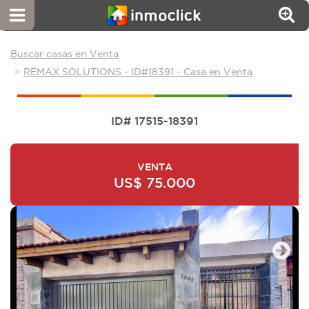
Buscar casas en Venta
REMAX SOLUTIONS - ID#18391 - Casa en Venta
ID# 17515-18391
VENTA
US$ 75.000
Next