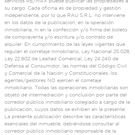
ser
vicios RE/MAX
puede publica
r las propiedades
a
su cargo. Cad
a oficina es
de propiedad y g
estión
independie
nte, por lo que RAU
S.R.L. no int
erviene
en lo
s datos de la pub
licación,
en la operación
in
mobiliaria, ni en la
confección y/o f
irma del bo
leto
de compra
venta y/o escritura
y/o contrato de
alqu
iler. En cumpl
imiento de las ley
es vigentes que
regulan el correta
je inmobili
ario, Ley N
acional 25
.028,
Ley 22
.802 de Lealt
ad Comerci
al, Ley 24.240 de
Defensa al C
onsumidor, las
normas del
Código Civil
y
Comercial de la Nac
ión y Constituc
ionales, los
ag
entes/gestores
NO ejercen el cor
retaje
inmobili
ario. Todas las ope
raciones inmobilia
rias son
objeto d
e intermediació
n y conclusión
por parte del
corredor pú
blico inmobiliario c
olegiado a
cargo de la
publ
icación, cuyos
datos se exh
iben en la p
resente.
La prese
nte publicación desc
ribe las caracter
ísticas
ese
nciales del inmuebl
e, debiéndos
e consultar
al
corredor
público inm
obiliario res
ponsable de la