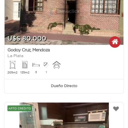
U$S 80.000
Godoy Cruz
,
Mendoza
La Plata
3
1
205m2
135m2
Dueño Directo
APTO CRÉDITO