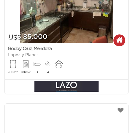
U$S 85.000
Godoy Cruz
,
Mendoza
Lopez y Planes
3
2
280m2
166m2