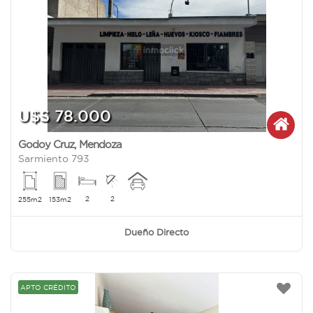
U$S 78.000
Godoy Cruz
,
Mendoza
Sarmiento 793
2
2
255m2
153m2
Dueño Directo
APTO CRÉDITO