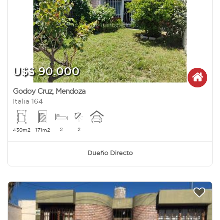
U$S 90.000
Godoy Cruz
,
Mendoza
Italia 164
2
2
430m2
171m2
Dueño Directo