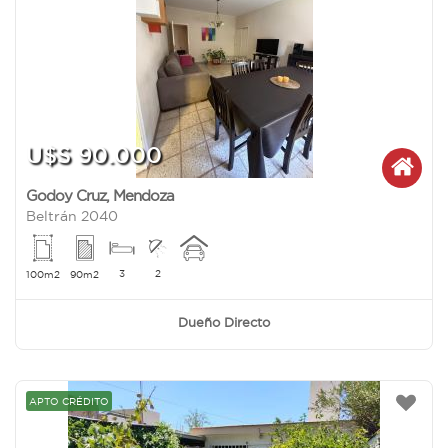
U$S 90.000
Godoy Cruz
,
Mendoza
Beltrán 2040
3
2
100m2
90m2
Dueño Directo
APTO CRÉDITO