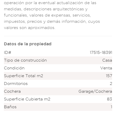
op
eración por la eve
ntual actualizació
n de las
medidas,
descripci
ones arquitectónica
s y
funcionales, va
lores de expe
nsas, servicios,
imp
uestos, preci
os y demás in
formación, c
uyos
valores son ap
roximados.
Datos de la propiedad
ID#
17515-18391
Tipo de construcción
Casa
Condición
Venta
Superficie Total m2
157
Dormitorios
2
Cochera
Garage/Cochera
Superficie Cubierta m2
83
Baños
1