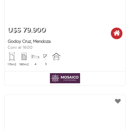
U$S 79.900
Godoy Cruz
,
Mendoza
Coni al 1600
4
3
115m2
190m2