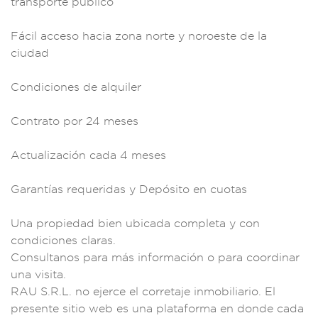
transporte
público
Fácil acc
eso hacia zona n
orte y noroe
ste de la
ciuda
d
Condiciones de a
lquiler
Contrato
por 24 me
ses
Actualizació
n cada 4 meses
Gara
ntías requeridas y
Depósito en
cuotas
Una pro
piedad bien
ubicada comp
leta y con
condici
ones claras.
Co
nsultanos par
a más información
o para coordinar
u
na visita.
RAU S.
R.L. no ejerce
el corretaje i
nmobiliario. El
pre
sente sitio
web es un
a plataforma en d
onde cada