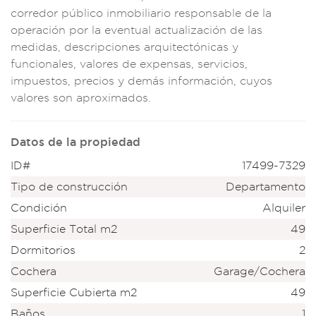
corredor públi
co inmobiliario
responsable de la
operación po
r la eventual ac
tualización
de las
medidas, de
scripciones arqui
tectónicas
y
funcionales, valo
res de expensas,
servicios,
impuestos, pre
cios y demás
información,
cuyos
valores
son aproximados.
Datos de la propiedad
ID#
17499-7329
Tipo de construcción
Departamento
Condición
Alquiler
Superficie Total m2
49
Dormitorios
2
Cochera
Garage/Cochera
Superficie Cubierta m2
49
Baños
1