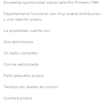
E
xcelente oportun
idad sobre calle
Río Primero 1789
Departame
nto funcional co
n muy buena d
istribución
y
una relación
precio
L
a propiedad cuent
a con
Dos d
ormitorios
Un baño completo
Cocina sectorizada
Patio pequ
eño propio
Terraza con asado
r en común
Cocher
a propia