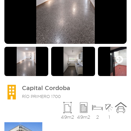
Next
Capital Cordoba
RÍO PRIMERO 1700
49m2
49m2
2
1