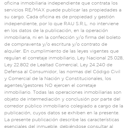
ofic
ina inmobilia
ria independiente q
ue contrata los
se
rvicios RE/MAX
puede publicar
las propiedades a
su
cargo. Cada ofici
na es de propie
dad y gestión
ind
ependiente, por lo q
ue RAU S.R.L. no in
terviene
en
los datos de la
publicación
, en la ope
ración
inmobiliaria,
ni en la conf
ección y/o firma de
l boleto
de comp
raventa y/o
escritura y/o
contrato
de
alquiler.
En cumplimiento d
e las leyes vi
gentes que
regulan e
l corretaje in
mobiliario, L
ey Nacional 25.028
,
Ley 22.802
de Lealtad
Comercial, Ley
24.240 de
Defensa al
Consumidor, las
normas del Código
Civil
y Comerc
ial de la Nación
y Constitucio
nales, los
age
ntes/gestores NO
ejercen el corretaj
e
inmobilia
rio. Todas las op
eraciones inmobili
arias son
ob
jeto de intermedia
ción y con
clusión por p
arte del
corr
edor público inmob
iliario colegia
do a cargo de
la
publicació
n, cuyos dato
s se exhiben en
la presente.
La presente pub
licación describe
las caracterí
sticas
esenciales
del inmueb
le, debiéndose
consultar
al