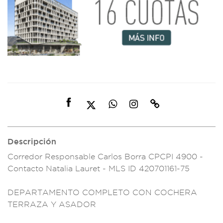
Descripción
Corredor Responsa
ble Carlos Borra CP
CPI 4900 -
Conta
cto Natalia Lauret -
MLS ID 4207011
61-75
DEPARTAMENTO
COMPLETO CON
COCHERA
TERRAZ
A Y ASADOR