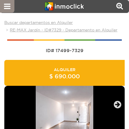
Buscar departamentos en Alquiler
RE-MAX Jardín - ID#7329 - Departamento en Alquiler
ID# 17499-7329
ALQUILER
$ 690.000
Next