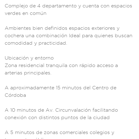
C
omplejo de 4 de
partamento y cuen
ta con espacios
verdes en común
Am
bientes bien
definidos espaci
os exteriores y
coc
hera una combinaci
ón Ideal para quie
nes buscan
c
omodidad y practic
idad.
Ubicación
y entorno
Zon
a residencial tr
anquila co
n rápido acceso a
a
rterias principa
les.
A apr
oximadamente 15
minutos del C
entro de
Córd
oba
A 10 min
utos de Av. Circu
nvalación fa
cilitando
conexi
ón con distint
os puntos
de la ciudad
A 5
minutos d
e zonas co
merciales colegi
os y