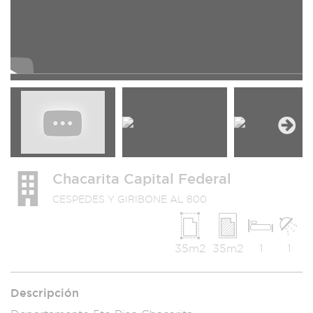
Next
Chacarita Capital Federal
CESPEDES Y GIRIBONE AL 800
35m2
35m2
1
1
Descripción