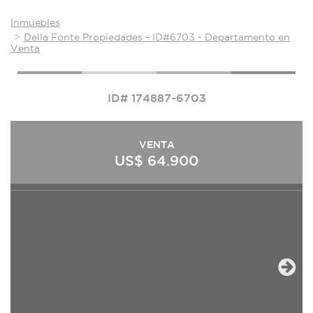
Inmuebles
Della Fonte Propiedades - ID#6703 - Departamento en
Venta
ID# 174887-6703
VENTA
US$ 64.900
Next