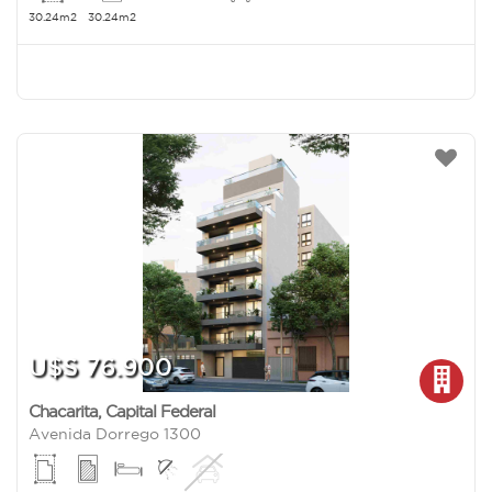
30.24m2
30.24m2
U$S 76.900
Chacarita
,
Capital Federal
Avenida Dorrego 1300