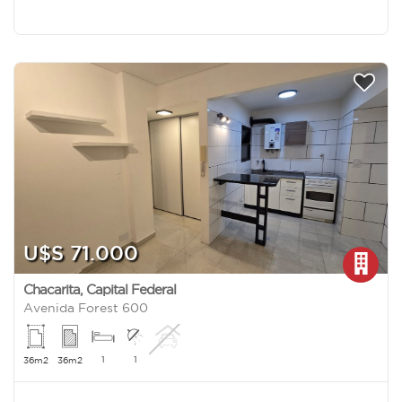
U$S 71.000
Chacarita
,
Capital Federal
Avenida Forest 600
1
1
36m2
36m2