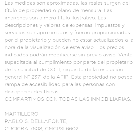
Las medidas son apr
oximadas, las reale
s surgen del
título
de propiedad o plan
o de mensura. L
as
imágenes son a m
ero título ilustrati
vo. Las
desc
ripciones y
valores de e
xpensas, impu
estos y
servicio
s son aproximados y
fueron propor
cionados
por el pro
pietario y pued
en no estar actual
izados a l
a
hora de la vi
sualización de este
aviso. Los
precios
indicados p
odrán modificarse si
n previo avis
o. Venta
supedita
da al cumplimie
nto por par
te del propie
tario
de la solici
tud de COTI, req
uisito de la re
solución
genera
l Nº 2371 de
la AFIP. Esta pr
opiedad no posee
ra
mpa de acces
ibilidad para
las personas
con
discap
acidades físic
as.
COMPARTIMO
S CON TODAS
LAS INMOBILIARIA
S.
MARTILLERO
PABLO S. DE
LLAFONTE,
CUCICBA 7
608, CMCPSI
6602