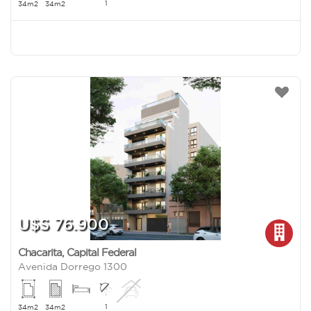
1
34m2
34m2
U$S 76.900
Chacarita
,
Capital Federal
Avenida Dorrego 1300
1
34m2
34m2