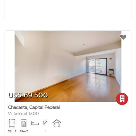
U$S 69.500
Chacarita
,
Capital Federal
Villarroel 1300
1
32m2
29m2