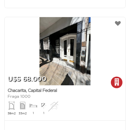
U$S 68.000
Chacarita
,
Capital Federal
Fraga 1000
1
1
38m2
33m2