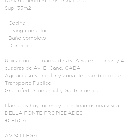
Departamento 5to
Piso Chacarita
Sup. 35m2
- Cocina
- Living
comedor
- Baño co
mpleto
- Dormitrio
Ubicación:
a 1 cuadra de Av. A
lvarez Tho
mas y 4
cuadra
s de Av. El Cano. CA
BA
Agil acceso
vehicular y Zona de
Transbordo de
T
ransporte Pu
blico.
Gran oferta
Comercial y G
astronomica.
-
Llámanos hoy mi
smo y coor
dinamos una visita
D
ELLA FONTE PRO
PIEDADES
+CERCA
AVISO LEGAL