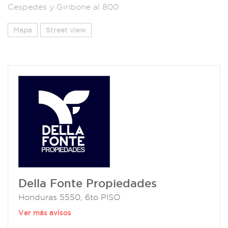
Cespedes y Giribone al 800
Mapa
Street view
Della Fonte Propiedades
Honduras 5550, 6to PISO
Ver más avisos