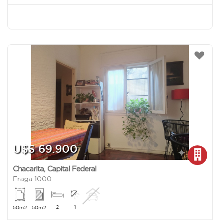
U$S 69.900
Chacarita
,
Capital Federal
Fraga 1000
2
1
50m2
50m2