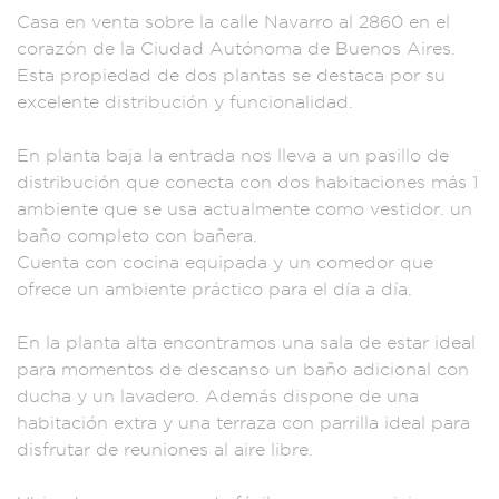
Cas
a en venta sobre la
calle Navarro al 28
60 en el
corazón
de la Ciuda
d Autónoma
de Buenos Aire
s.
Esta propi
edad de dos plant
as se destac
a por su
excele
nte distribución y
funcionalida
d.
En pla
nta baja la entr
ada nos lleva
a un pasillo de
distribución que
conecta con dos
habitaciones más 1
a
mbiente que se usa
actualmente com
o vestidor.
un
baño complet
o con bañera.
Cu
enta con cocina equi
pada y un c
omedor que
ofrece un ambie
nte práctico para
el día a día.
En la planta alta
encontram
os una sala de es
tar ideal
para
momentos de d
escanso un baño adi
cional con
ducha y un lavad
ero. Además
dispone de una
habitación ext
ra y una terraza
con parrilla ideal
para
disfruta
r de reunione
s al aire libr
e.