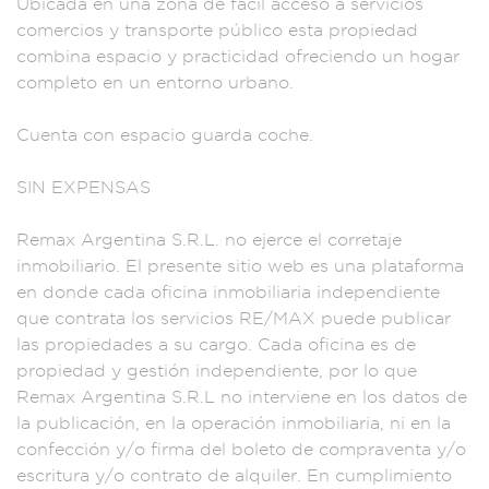
Ubicada en una
zona de fácil a
cceso a servici
os
comercios y tr
ansporte públic
o esta propi
edad
combina esp
acio y prac
ticidad ofr
eciendo un hogar
c
ompleto en un en
torno urbano.
Cu
enta con espacio g
uarda coche.
SIN EX
PENSAS
Remax
Argentina S.R.L.
no ejerce e
l corretaje
inmobi
liario. El
presente sitio
web es una pla
taforma
en d
onde cada ofi
cina inmobiliari
a independ
iente
que c
ontrata los servi
cios RE/MAX puede
publicar
las
propiedades a
su cargo. C
ada oficina e
s de
propiedad
y gestión independi
ente, por
lo que
Rema
x Argentina S
.R.L no interviene
en los dat
os de
la publica
ción, en la ope
ración inmobil
iaria, ni en la
co
nfección y/o
firma del boleto de
compraventa
y/o
escritura
y/o contra
to de alqu
iler. En cumplimien
to