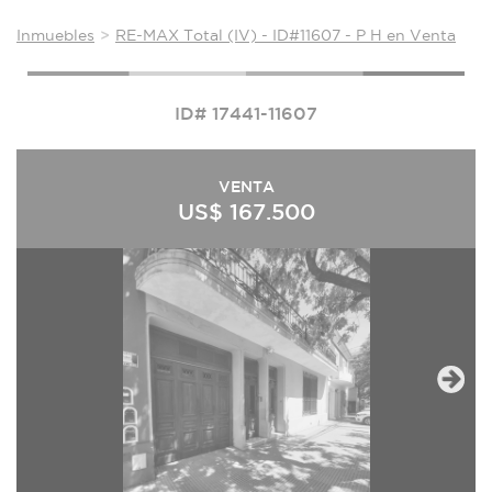
Inmuebles
RE-MAX Total (IV) - ID#11607 - P H en Venta
ID# 17441-11607
VENTA
US$ 167.500
Next