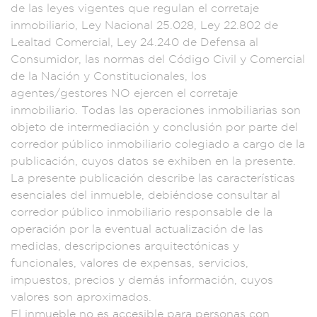
de las le
yes vigent
es que regulan el c
orretaje
inmobilia
rio, Ley Na
cional 25.028, Le
y 22.802 de
Lealta
d Comercial, L
ey 24.240 de D
efensa al
Cons
umidor, las norm
as del Código C
ivil y Comercial
d
e la Nación y
Constitucionale
s, los
agentes/g
estores NO eje
rcen el co
rretaje
inmobiliari
o. Todas las
operacione
s inmobiliarias son
objeto de interme
diación y conclusió
n por parte
del
corredor
público inmo
biliario coleg
iado a cargo de la
publicación, c
uyos datos se exh
iben en la prese
nte.
La prese
nte publicación desc
ribe las característ
icas
esenciales del
inmueble, deb
iéndose consulta
r al
corred
or público
inmobiliario re
sponsable de la
operación por
la eventual ac
tualizació
n de las
medidas
, descripc
iones arquit
ectónicas y
f
uncionales,
valores de
expensas, se
rvicios,
impuest
os, precios y demá
s información, cuyo
s
valores son apro
ximados.
El inmueb
le no es accesible
para perso
nas con