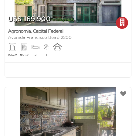
U$S 169.900
Agronomia
,
Capital Federal
Avenida Francisco Beiró 2200
2
1
151m2
95m2