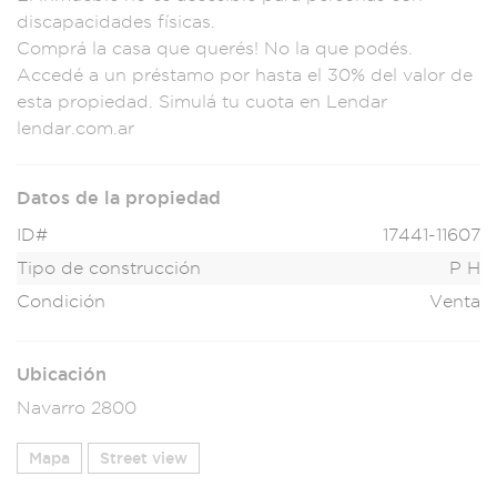
discapaci
dades física
s.
Comprá l
a casa que querés! N
o la que podés.
Acc
edé a un préstamo po
r hasta el 3
0% del valor de
es
ta propiedad
. Simulá tu
cuota en Le
ndar
lenda
r.com.ar
Datos de la propiedad
ID#
17441-11607
Tipo de construcción
P H
Condición
Venta
Ubicación
Navarro 2800
Mapa
Street view