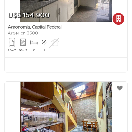
U$S 154.900
Agronomia
,
Capital Federal
Argerich 3500
2
1
75m2
68m2