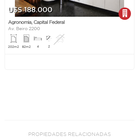
U$S 188.000
Agronomia
,
Capital Federal
Av. Beiro 2200
4
2
202m2
82m2
PROPIEDADES RELACIONADAS