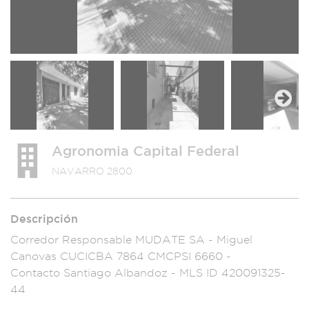
Next
Agronomia Capital Federal
NAVARRO 2800
Descripción
Corredor Responsable
MUDATE SA - Miguel
Canovas CUC
ICBA 7864
CMCPSI 6660
-
Contacto
Santiago Alband
oz - MLS I
D 420091325-
44