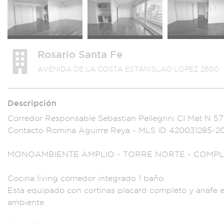
Rosario Santa Fe
AVENIDA DE LA COSTA ESTANISLAO LÓPEZ 2600
Descripción
Corredor Responsab
le Sebastian Pellegr
ini CI Mat N 57
Contacto Romina
Aguirre Re
ya - MLS ID 420031
285-2
MONOA
MBIENTE AMPLIO - T
ORRE NORTE -
COMPL
Cocina livi
ng comedor integr
ado 1 baño.
Esta equ
ipado con cortinas
placard complet
o y anafe e
ambiente.