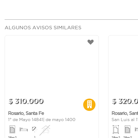
ALGUNOS AVISOS SIMILARES
$ 310.000
$ 320.
Rosario
,
Santa Fe
Rosario
,
San
1° de Mayo 14841| de mayo 1400
San Luis al 
1
26m2
28m2
28m2