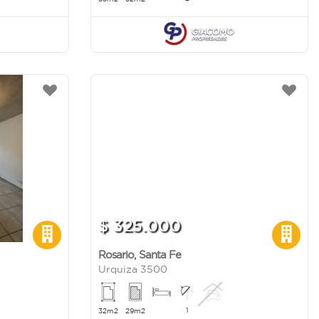
$ 325.000
Rosario
,
Santa Fe
Urquiza 3500
1
32m2
29m2