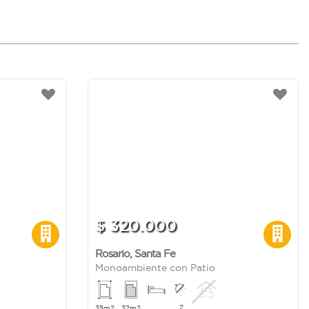
$ 320.000
Rosario
,
Santa Fe
Monoambiente con Patio
2
35m2
32m2