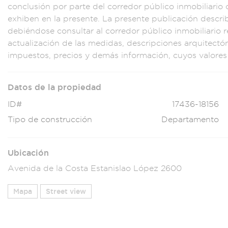
conclu
sión por part
e del corre
dor público inmobi
liario
exhiben en la pr
esente. La prese
nte publicación de
scri
debién
dose consultar al co
rredor público inmo
biliario r
actualización
de las medidas, des
cripciones arquitect
ón
imp
uestos, pr
ecios y de
más información, cuy
os valores
Datos de la propiedad
ID#
17436-18156
Tipo de construcción
Departamento
Ubicación
Avenida de la Costa Estanislao López 2600
Mapa
Street view