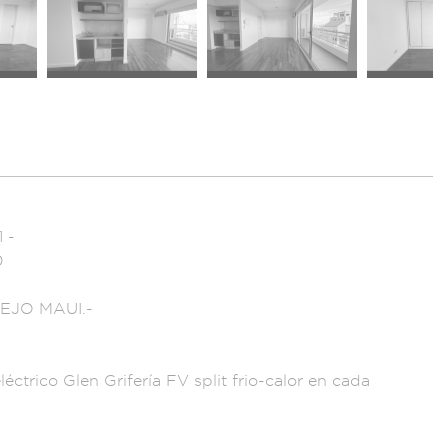
1 -
0
EJO MA
UI.-
léctrico
Glen Griferí
a FV split f
rio-calor en
cada