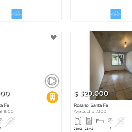
000
$ 320.000
ta Fe
Rosario
,
Santa Fe
l 1800
Ayacucho 2300
1
1
28m2
28m2