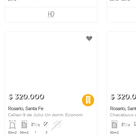
$ 320.000
$ 320.
Rosario
,
Santa Fe
Rosario
,
San
Callao-9 de Julio Un dorm. Econom.
Chacabuco a
1
2
30m2
30m2
30m2