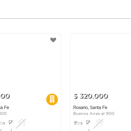
000
$ 320.000
ta Fe
Rosario
,
Santa Fe
1100
Buenos Aires al 900
1
1
1