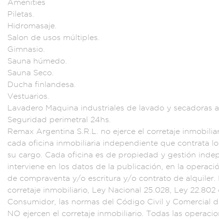
A
menities
Piletas.
Hi
dromasaje.
Salon de
usos múltiples.
Gim
nasio.
Sauna húmedo.
Sauna Seco.
Ducha f
inlandesa.
Vestua
rios.
Lavadero
Maquina industri
ales de lav
ado y secad
oras a
Segu
ridad perimetral 24
hs.
Remax Argenti
na S.R.L. no ejer
ce el corretaje i
nmobiliar
cad
a oficina i
nmobiliaria indepen
diente que co
ntrata lo
su cargo. Cada
oficina es de pro
piedad y gestión
indep
inte
rviene en los d
atos de la publ
icación, en
la operac
i
de compr
aventa y/o esc
ritura y/o c
ontrato de alqui
ler
corretaje inmobilia
rio, Ley Na
cional 25.
028, Ley 22.80
2
Consumidor, las
normas del
Código Civ
il y Comercial 
NO e
jercen el c
orretaje inmobili
ario. Todas las ope
racio