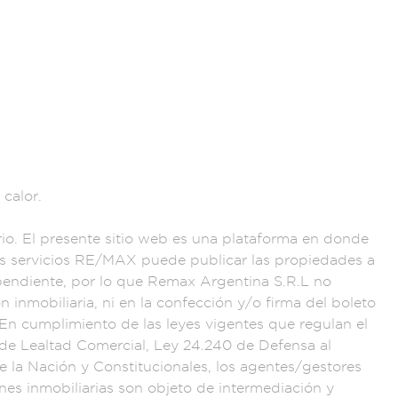
 calor.
io. El
presente sitio web
es una plataforma en
donde
s servi
cios RE/MA
X puede publica
r las propieda
des a
endiente, por
lo que Remax Argent
ina S.R.L no
ón inmobilia
ria, ni en
la confección
y/o firma del
boleto
. En cumplim
iento de las
leyes vigentes
que regulan el
 de Lealtad
Comercial, Ley 24.2
40 de Defensa
al
de
la Nación y Con
stitucionales,
los agentes/ge
stores
nes inmobiliar
ias son obje
to de intermedi
ación y