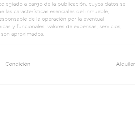
 colegia
do a cargo de l
a publicación
, cuyos datos se
be las caracterí
sticas esenciale
s del inmue
ble,
e
sponsable de la
operación po
r la event
ual
icas y fun
cionales, val
ores de expen
sas, servicios,
 s
on aproxima
dos.
Condición
Alquiler