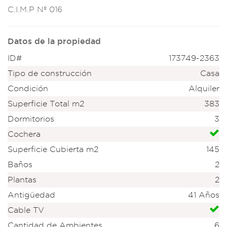
C.I
.M.P Nº 016
Datos de la propiedad
ID#
173749-2363
Tipo de construcción
Casa
Condición
Alquiler
Superficie Total m2
383
Dormitorios
3
Cochera
Superficie Cubierta m2
145
Baños
2
Plantas
2
Antigüedad
41 Años
Cable TV
Cantidad de Ambientes
6