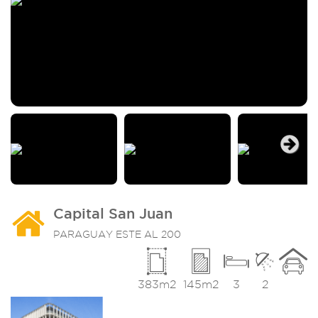
Next
Capital San Juan
PARAGUAY ESTE AL 200
383m2
145m2
3
2