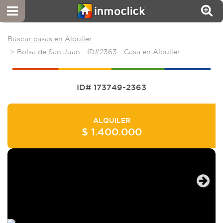
Buscar casas en Alquiler
Bolsa de San Juan - ID#2363 - Casa en Alquiler
ID# 173749-2363
ALQUILER
$ 1.400.000
Next