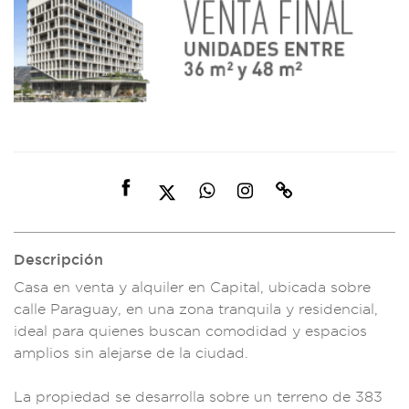
Descripción
Casa en vent
a y alquiler en
Capital, ubicada
sobre
calle Paragua
y, en una zona
tranquila y re
sidencial,
ideal
para quienes
buscan comodid
ad y espaci
os
amplios sin ale
jarse de la ci
udad.
La
propiedad se
desarrolla
sobre un terren
o de 383