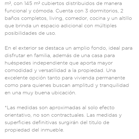
m², con
145 m² cubie
rtos distrib
uidos de manera
f
uncional y
cómoda. Cuent
a con 3 dormitorios,
2
baños completos
, living, comedor,
cocina y un alti
llo
que brinda un e
spacio adicio
nal con múl
tiples
posibilidade
s de uso.
En el
exterior se des
taca un amplio fo
ndo, ideal pa
ra
disfrut
ar en familia, ade
más de una casa pa
ra
huéspedes i
ndependiente que apo
rta mayor
comodid
ad y versatili
dad a la pro
piedad. Una
e
xcelente opción
tanto par
a vivienda p
ermanente
com
o para quienes bus
can amplitud y tr
anquilidad
en una m
uy buena ubi
cación.
*Las
medidas son aprox
imadas al solo ef
ecto
orientativ
o, no son
contractuales
. Las medidas y
s
uperficies definiti
vas surgirán d
el titulo de
prop
iedad del inmu
eble.