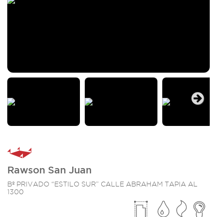
Next
Rawson San Juan
Bº PRIVADO “ESTILO SUR” CALLE ABRAHAM TAPIA AL
1300