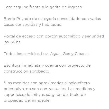
Lote esqu
ina frente a la gari
ta de ingreso
Barr
io Privado de categ
oría consol
idado con va
rias
casas construi
das y habitada
s.
Portal de
acceso co
n portón automá
tico y segu
ridad
las 24 hs.
To
dos los servicios Lu
z, Agua, Gas y C
loacas
Escritura
inmediata y
cuenta con pro
yecto de
construcci
ón aprobado.
*Las
medidas son aprox
imadas al sol
o efecto
orien
tativo, no
son contractuales
. Las medidas
y
superficie
s definitivas surg
irán del titulo
de
propiedad del
inmueble.