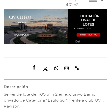
401m2
Descripción
Se vende lote
de 400,61 m2 en
exclusivo Ba
rrio
privado de C
ategoría "Est
ilo Sur" fr
ente a club UVT,
R
awson.