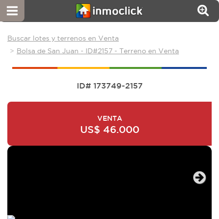
Buscar lotes y terrenos en Venta
Bolsa de San Juan - ID#2157 - Terreno en Venta
ID# 173749-2157
VENTA
US$ 46.000
Next