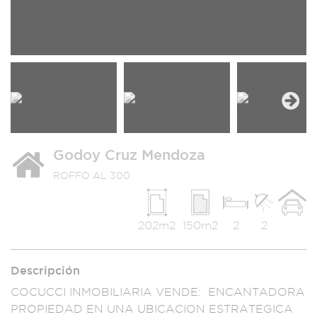
Next
Godoy Cruz Mendoza
ROFFO AL 300
202m2
150m2
2
2
Descripción
COCUCCI INMOBILI
ARIA VENDE: ENCANTA
DORA
PROPIEDAD EN
UNA UBICACION ES
TRATEGICA