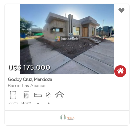
U$S 175.000
Godoy Cruz
,
Mendoza
Barrio Las Acacias
3
3
350m2
145m2