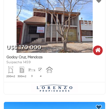
U$S 170.000
Godoy Cruz
,
Mendoza
Suipacha 1459
3
4
200m2
300m2