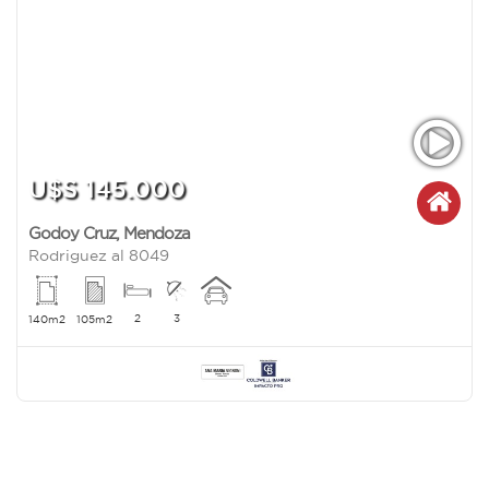
U$S 145.000
Godoy Cruz
,
Mendoza
Rodriguez al 8049
2
3
140m2
105m2