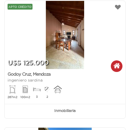
APTO CRÉDITO
U$S 125.000
Godoy Cruz
,
Mendoza
ingeniero sardina
3
2
267m2
100m2
Inmobiliaria