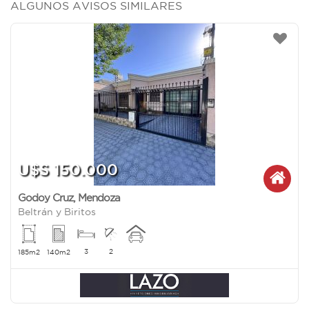
ALGUNOS AVISOS SIMILARES
U$S 150.000
Godoy Cruz
,
Mendoza
Beltrán y Biritos
3
2
185m2
140m2