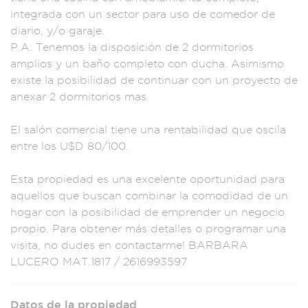
integrada co
n un sector p
ara uso de co
medor de
dia
rio, y/o ga
raje.
P.A
: Tenemos la dis
posición de
2 dormitorios
ampli
os y un baño
completo con duc
ha. Asimismo
exis
te la posibilidad d
e continuar con un
proyecto de
anexa
r 2 dormito
rios mas.
El
salón com
ercial tiene una
rentabilidad que
oscila
entre l
os U$D 80/100.
Est
a propiedad es una e
xcelente opor
tunidad para
aq
uellos que bu
scan combinar la
comodidad de un
h
ogar con la po
sibilidad de empr
ender un nego
cio
propio. P
ara obtener
más detalles o p
rogramar una
v
isita, no dude
s en contactar
me! BARBARA
LUCER
O MAT.1817 / 261
6993597
Datos de la propiedad