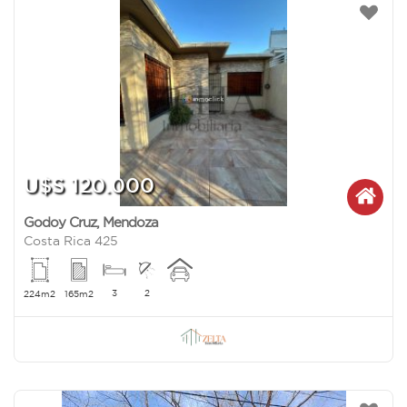
U$S 120.000
Godoy Cruz
,
Mendoza
Costa Rica 425
3
2
224m2
165m2