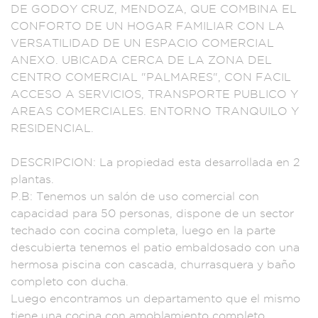
DE GODOY C
RUZ, MENDOZA,
QUE COMBINA EL
CO
NFORTO DE UN HOGAR
FAMILIAR CON LA
VERSATILIDAD DE U
N ESPACIO CO
MERCIAL
ANEXO. UBICA
DA CERCA DE L
A ZONA DEL
CEN
TRO COMERC
IAL "PALMARES
", CON FACIL
ACCESO A SERVI
CIOS, TRANSPOR
TE PUBLICO Y
AREA
S COMERCIALES
. ENTORNO TRANQUIL
O Y
RESIDENCIA
L.
DESCRIPCION: La
propiedad esta de
sarrollada en 2
plantas.
P.B: Ten
emos un saló
n de uso comer
cial con
capac
idad para 50 per
sonas, dispone
de un sector
techado con co
cina completa, luego
en la parte
desc
ubierta tenemo
s el patio embaldos
ado con una
hermos
a piscina con ca
scada, churrasqu
era y baño
co
mpleto con
ducha.
Luego en
contramos un depa
rtamento que el
mismo
tiene una
cocina con
amoblamiento co
mpleto,