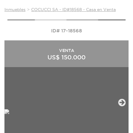
Inmuebles
COCUCCI SA - ID#18568 - Casa en Venta
ID# 17-18568
VENTA
US$ 150.000
Next