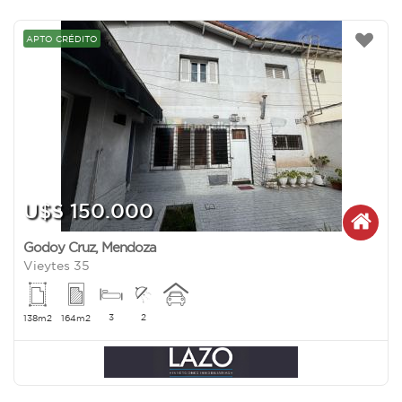
APTO CRÉDITO
U$S 150.000
Godoy Cruz
,
Mendoza
Vieytes 35
3
2
138m2
164m2