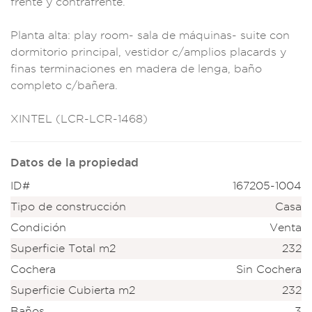
frente
y contrafrente
.
Planta al
ta: play room- sala
de máquinas- su
ite con
dormitorio
principal, vestidor
c/amplios placar
ds y
finas t
erminacion
es en madera d
e lenga, baño
comp
leto c/bañera.
XI
NTEL (LCR-LCR-1468)
Datos de la propiedad
ID#
167205-1004
Tipo de construcción
Casa
Condición
Venta
Superficie Total m2
232
Cochera
Sin Cochera
Superficie Cubierta m2
232
Baños
3