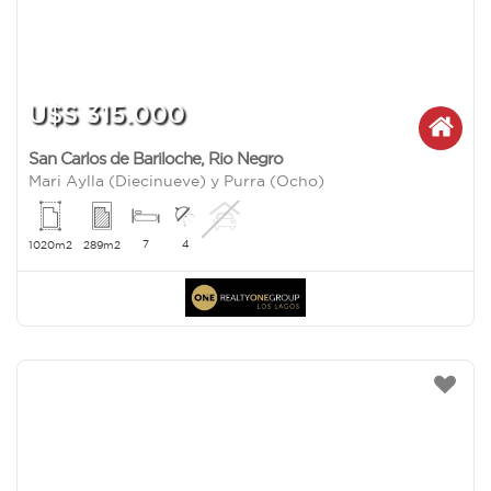
U$S 315.000
San Carlos de Bariloche
,
Rio Negro
Mari Aylla (Diecinueve) y Purra (Ocho)
7
4
1020m2
289m2