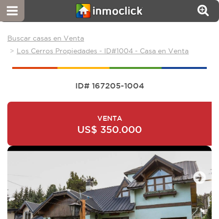
Buscar casas en Venta
Los Cerros Propiedades - ID#1004 - Casa en Venta
ID# 167205-1004
VENTA
US$ 350.000
Next