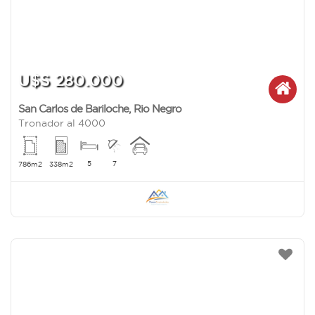
U$S 280.000
San Carlos de Bariloche
,
Rio Negro
Tronador al 4000
5
7
786m2
338m2