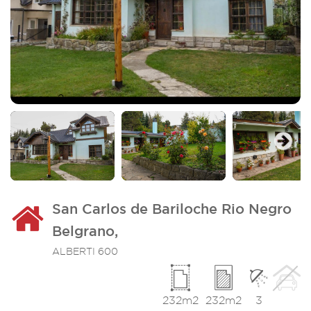
Imagen_2
I
Next
San Carlos de Bariloche Rio Negro
Belgrano,
ALBERTI 600
232m2
232m2
3