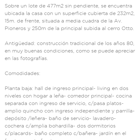
Sobre u
n lote de 477
m2 sin pendiente, s
e encuentra
u
bicada la ca
sa con un supe
rficie cubierta de
232m2,
15m. de
frente, sit
uada a media cuad
ra de la Av.
Pio
neros y 250m
de la principal su
bida al cerro
Otto.
Ant
igüedad: con
strucción t
radicional de lo
s años 80,
en muy
buenas condi
ciones, como
se puede aprecia
r
en las fotogr
afías.
Com
odidades:
Pla
nta baja: hall d
e ingreso princip
al- living
en dos
niveles
con hogar
a leña- co
medor principal- c
ocina
separada co
n ingreso
de servicio
, c/pasa platos-
amplio quin
cho con ingreso i
ndependient
e y parril
la-
depósito
/leñera- baño d
e servicio- lava
dero-
cochera
c/amplia boh
ardilla- dos
dormitorio
s
c/placards- ba
ño completo c/bañe
ra- jardín e
n el