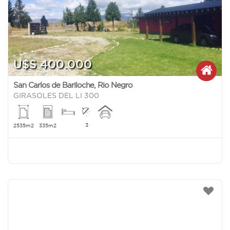
U$S 400.000
San Carlos de Bariloche
,
Rio Negro
GIRASOLES DEL LI 300
3
2535m2
335m2