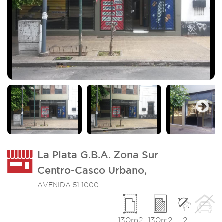
Imagen_2
I
Next
La Plata G.B.A. Zona Sur
Centro-Casco Urbano,
AVENIDA 51 1000
130m2
130m2
2