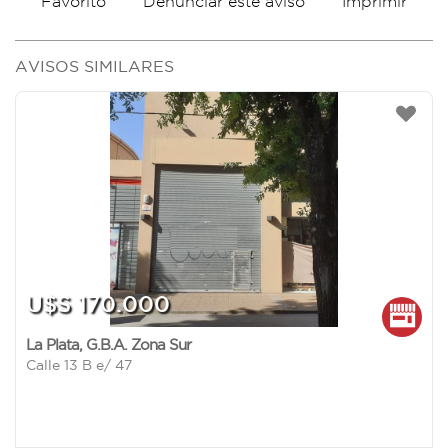
Favorito
Imprimir
Denunciar este aviso
AVISOS SIMILARES
U$S 170.000
La Plata
,
G.B.A. Zona Sur
Calle 13 B e/ 47