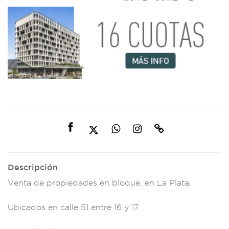
Descripción
Venta de propieda
des en bloque,
en La Plata.
U
bicados en ca
lle 51 ent
re 16 y 17.