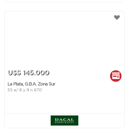
U$S 145.000
La Plata
,
G.B.A. Zona Sur
55 e/ 8 y 9 n 670