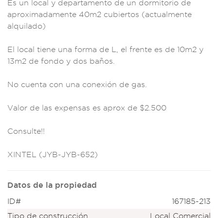
Es un
local y departamen
to de un dormito
rio de
apr
oximadamente
40m2 cubier
tos (actualmente
a
lquilado)
El local
tiene una fo
rma de L, e
l frente es de
10m2 y
13m2 de fo
ndo y dos b
años.
No cue
nta con un
a conexión
de gas.
Valo
r de las exp
ensas es aprox de
$2.500
C
onsulte!!
XINTEL (
JYB-JYB-652)
Datos de la propiedad
ID#
167185-213
Tipo de construcción
Local Comercial