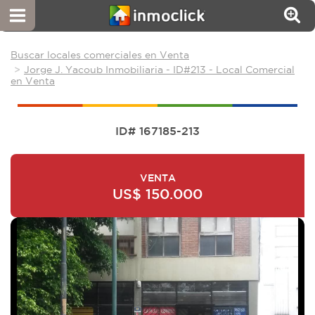
Buscar locales comerciales en Venta
Jorge J. Yacoub Inmobiliaria - ID#213 - Local Comercial
en Venta
ID# 167185-213
VENTA
US$ 150.000
Next