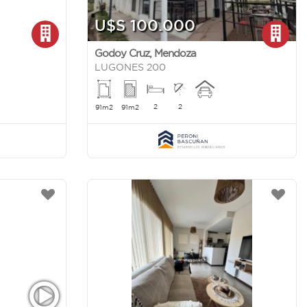
U$S 100.000
Godoy Cruz
,
Mendoza
LUGONES 200
2
2
91m2
91m2