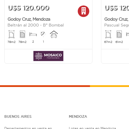
U$S 120.000
U$S 12
Godoy Cruz
,
Mendoza
Godoy Cruz
Beltrán al 2000 - B° Bombal
Pascual Seg
2
1
78m2
78m2
67m2
61m2
BUENOS AIRES
MENDOZA
Departamentos en venta en
Lotes en venta en Mendoza