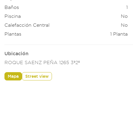
Baños
1
Piscina
No
Calefacción Central
No
Plantas
1 Planta
Ubicación
ROQUE SAENZ PEÑA 1265 3º2º
Mapa
Street view