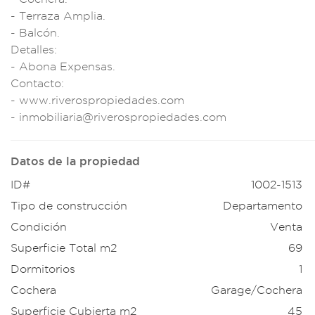
- Terraza A
mplia.
- Balcón.
Detalles:
- A
bona Expensas.
C
ontacto:
- ww
w.riverospropieda
des.com
-
inmobiliari
a@riverospropieda
des.com
Datos de la propiedad
ID#
1002-1513
Tipo de construcción
Departamento
Condición
Venta
Superficie Total m2
69
Dormitorios
1
Cochera
Garage/Cochera
Superficie Cubierta m2
45