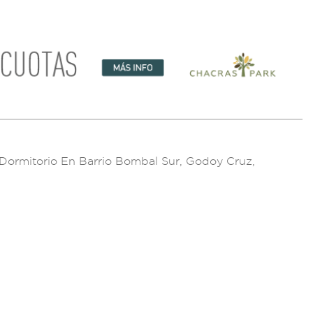
 Dormitori
o En Barrio Bombal S
ur, Godoy Cruz
,