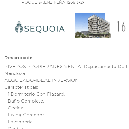
ROQUE SAENZ PEÑA 1265 3º2º
Descripción
RIVEROS PR
OPIEDADES
VENTA: Depa
rtamento De
1
Mendoza.
ALQ
UILADO-IDE
AL INVERSION
C
aracteríst
icas:
- 1 Dorm
itorio Con Placard.
- Baño Comp
leto.
- Cocina.
-
Living Comed
or.
- Lavandería.
-
Cochera.