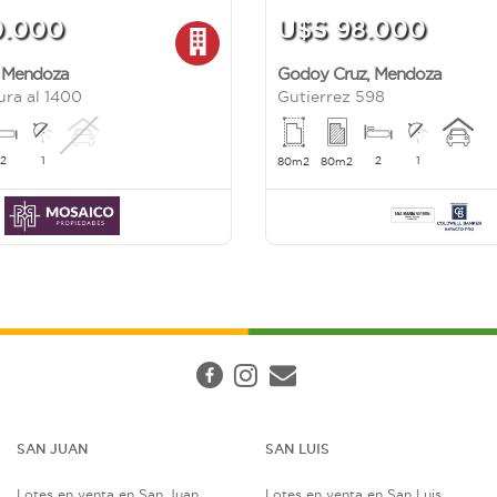
0.000
U$S 98.000
,
Mendoza
Godoy Cruz
,
Mendoza
ura al 1400
Gutierrez 598
2
1
2
1
80m2
80m2
SAN JUAN
SAN LUIS
Lotes en venta en San Juan
Lotes en venta en San Luis