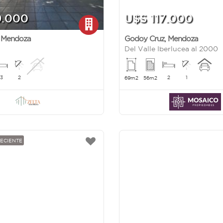
9.000
U$S 117.000
,
Mendoza
Godoy Cruz
,
Mendoza
Del Valle Iberlucea al 2000
3
2
2
1
69m2
56m2
RECIENTE