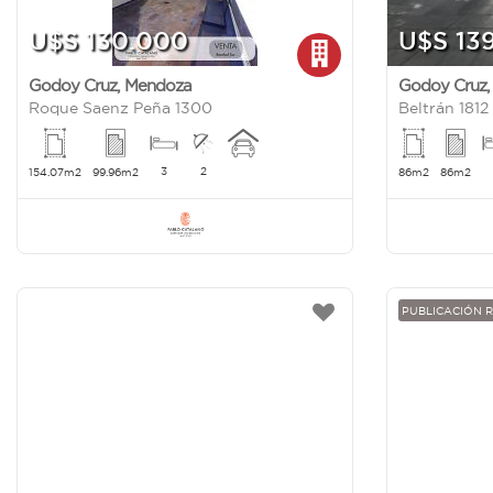
U$S 130.000
U$S 13
Godoy Cruz
,
Mendoza
Godoy Cruz
Roque Saenz Peña 1300
Beltrán 1812
3
2
154.07m2
99.96m2
86m2
86m2
PUBLICACIÓN 