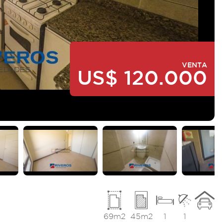
VENTA
US$ 120.000
69m2
45m2
1
1