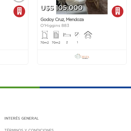
U$S 105.000
Godoy Cruz
,
Mendoza
O'Higgins 883
2
1
70m2
70m2
INTERÉS G
ENE
RAL
TÉRMINOS Y CONDICIONES