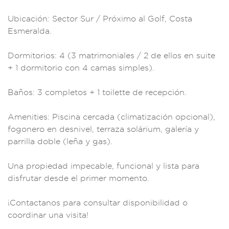
Ubicac
ión: Sector Sur / Pr
óximo al Go
lf, Costa
Esmeralda.
Dormito
rios: 4 (3 matrim
oniales / 2 de
ellos en suite
+ 1 dormitorio co
n 4 camas simples)
.
Baños: 3
completos + 1 to
ilette de recepc
ión.
Amenities: P
iscina cercada (cl
imatización op
cional),
fo
gonero en desnivel,
terraza sol
árium, galer
ía y
parrilla doble
(leña y g
as).
Una propieda
d impecable,
funcional y
lista para
disfrutar desde
el primer momento.
¡Contactan
os para consultar
disponibilidad
o
coordinar
una visita!