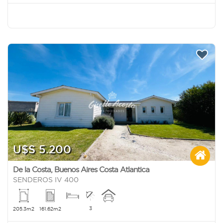
U$S 5.200
De la Costa
,
Buenos Aires Costa Atlantica
SENDEROS IV 400
3
205.3m2
161.62m2