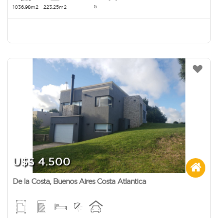
5
1036.98m2
223.25m2
U$S 4.500
De la Costa
,
Buenos Aires Costa Atlantica