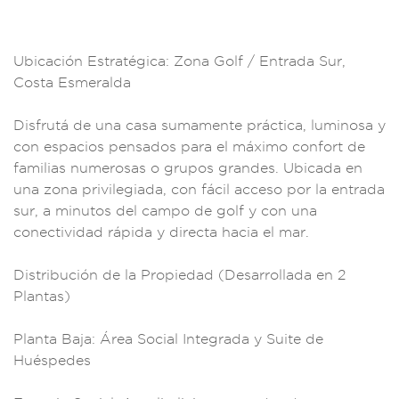
Ubicación Estraté
gica: Zona Golf
/ Entrada Sur,
Costa Esmeralda
Disfrutá d
e una casa
sumamente prác
tica, luminosa
y
con espacios p
ensados para el
máximo conf
ort de
familias
numerosas o gru
pos grandes. Ubicad
a en
una zona pr
ivilegiada, c
on fácil ac
ceso por la entra
da
sur, a minuto
s del campo de
golf y con
una
conectivi
dad rápida y d
irecta hacia
el mar.
Dist
ribución de la P
ropiedad (Desarro
llada en 2
Plantas)
Plan
ta Baja: Ár
ea Social
Integrada y Suite
de
Huéspedes