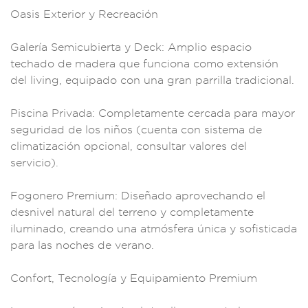
Oasis Exte
rior y Recreación
Galería Semic
ubierta y
Deck: Amplio
espacio
techado
de madera q
ue funciona com
o extensión
d
el living, equipado
con una gran
parrilla tradic
ional.
Pis
cina Privada: Comple
tamente cercada par
a mayor
seguridad
de los niños
(cuenta con si
stema de
cli
matización opcional,
consultar valor
es del
servicio
).
Fogonero
Premium: Di
señado aprovechando
el
desnivel natura
l del terreno y com
pletamente
i
luminado, c
reando una atmósfer
a única y sofis
ticada
para l
as noches de vera
no.
Confort, T
ecnología y Equ
ipamiento Prem
ium