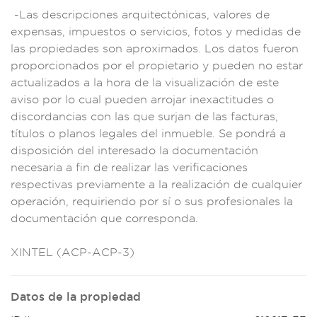
-Las
descripciones a
rquitectónica
s, valores de
expens
as, impuestos o
servicios, fotos
y medidas de
las propieda
des son aproxi
mados. Los dato
s fueron
proporcio
nados por el pro
pietario y pueden no
estar
actual
izados a l
a hora de la visua
lización de
este
aviso por lo
cual pueden
arrojar inexactitu
des o
discordan
cias con las
que surjan
de las facturas,
tí
tulos o planos leg
ales del i
nmueble. Se pondrá a
disposición del
interesado la docum
entación
necesaria a
fin de realizar
las verificac
iones
respectiv
as previamente a
la realiz
ación de cua
lquier
oper
ación, requiriend
o por sí o sus profe
sionales la
documentación
que corresponda.
XINTEL (ACP-ACP-3
)
Datos de la propiedad