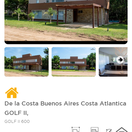
Imagen_2
I
Next
De la Costa Buenos Aires Costa Atlantica
GOLF II,
GOLF II 600