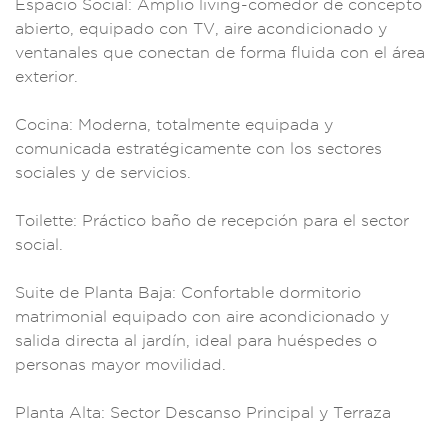
E
spacio Socia
l: Amplio liv
ing-comedor de conc
epto
abierto, equipa
do con TV, aire a
condicionado y
vent
anales que conect
an de form
a fluida c
on el área
exterio
r.
Cocina: Moderna,
totalmente equipada
y
comunicada estra
tégicamente co
n los sectores
s
ociales y de ser
vicios.
Toilette:
Práctico baño de re
cepción par
a el sector
social
.
Suite de P
lanta Baja: Co
nfortable dormito
rio
matrim
onial equip
ado con ai
re acondicionado
y
salida di
recta al jardín, id
eal para huéspedes
o
personas mayor
movilidad.
Plan
ta Alta: Sect
or Descanso Princip
al y Terra
za