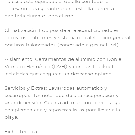
La casa está eq
uipada al detalle co
n todo lo
nece
sario para g
arantizar una estadí
a perfecta o
habi
tarla durante todo e
l año:
Cli
matización: Eq
uipos de aire acon
dicionado en
t
odos los ambie
ntes y sistem
a de calefacc
ión general
por
tiros balanceados
(conectado a
gas natural).
Aislamiento:
Cerramientos
de aluminio c
on Doble
Vid
riado Hermético (DV
H) y cortinas
blackout
ins
taladas que asegu
ran un desca
nso óptimo.
Servi
cios y Extras: Lav
arropas automátic
o y
secarropas
. Termotanque de alt
a recuperación y
gra
n dimensió
n. Cuenta a
demás con
parrilla a gas
co
mplementaria y re
poseras listas
para llevar
a la
playa.
F
icha Técnic
a: