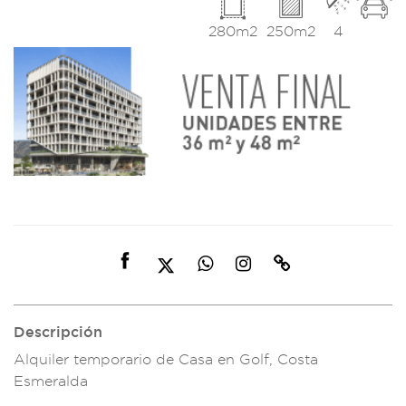
280m2
250m2
4
Descripción
Alquiler temp
orario de C
asa en Golf, Cos
ta
Esmeralda