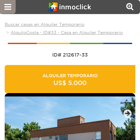
Buscar casas en Alquiler Temporario
AlquiloCosta - ID#33 - Casa en Alquiler Temporario
ID# 212617-33
ALQUILER TEMPORARIO
US$ 5.000
Next