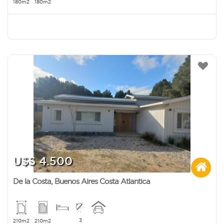
180m2
180m2
U$S 4.500
De la Costa
,
Buenos Aires Costa Atlantica
3
210m2
210m2