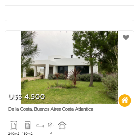
U$S 4.500
De la Costa
,
Buenos Aires Costa Atlantica
4
240m2
180m2