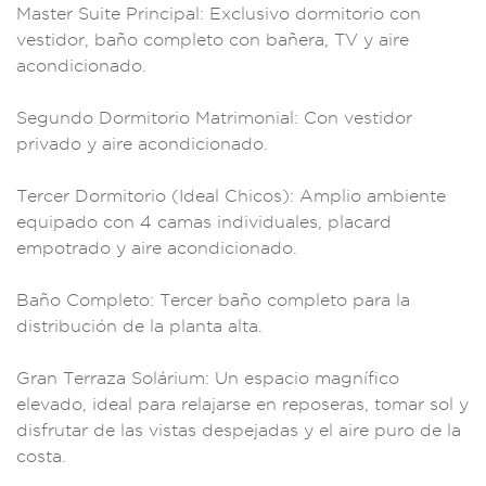
Master Suite
Principal: Excl
usivo dormitorio con
vestidor, baño comp
leto con bañera
, TV y aire
ac
ondicionado.
S
egundo Dormitorio Ma
trimonial: Con
vestidor
privado y
aire acond
icionado.
Tercer D
ormitorio
(Ideal Chicos): Am
plio ambiente
equipado con 4 c
amas individuales,
placard
empotrad
o y aire ac
ondicionado.
Baño C
ompleto: Tercer baño
completo para
la
distribució
n de la planta
alta.
Gran
Terraza Solárium
: Un espacio ma
gnífico
elevado,
ideal para relajars
e en reposera
s, tomar sol y
disf
rutar de las vis
tas despejada
s y el aire
puro de la
costa
.