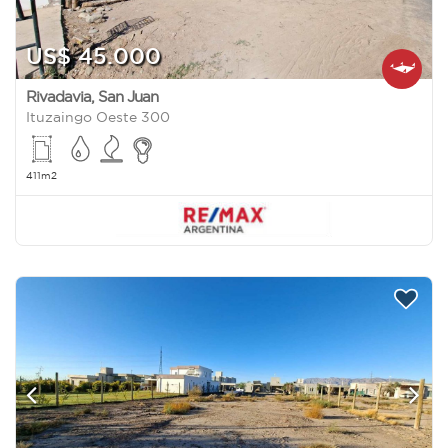
US$ 45.000
Rivadavia
,
San Juan
Ituzaingo Oeste 300
411m2