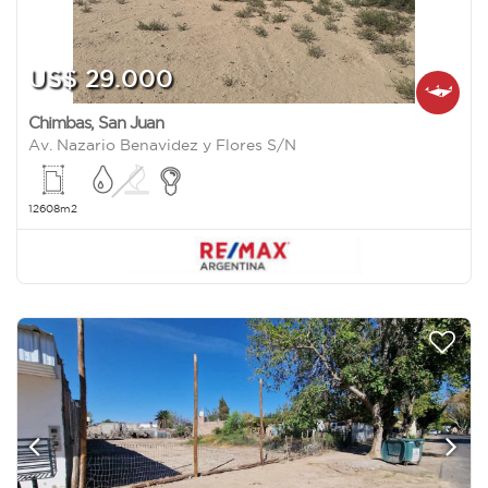
US$ 29.000
Chimbas
,
San Juan
Av. Nazario Benavidez y Flores S/N
12608m2