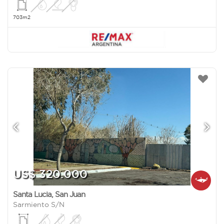
703m2
US$ 320.000
Santa Lucia
,
San Juan
Sarmiento S/N