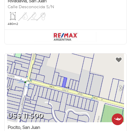
Rivadavia
,
San Juan
Calle Desconocida S/N
480m2
US$ 11.500
Pocito
,
San Juan