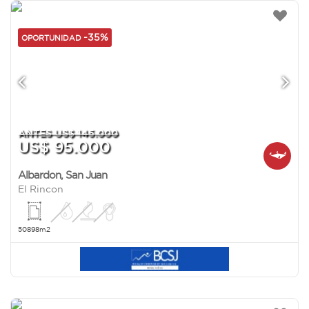
-35%
OPORTUNIDAD
ANTES US$ 145.000
US$ 95.000
Albardon
,
San Juan
El Rincon
50898m2