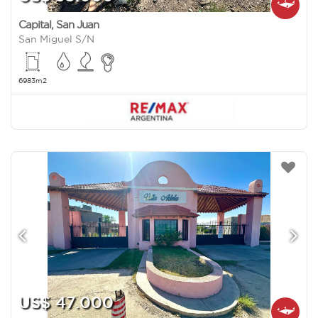
Capital
,
San Juan
San Miguel S/N
6983m2
US$ 47.000