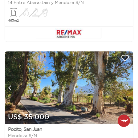
14 Entre Aberastain y Mendoza S/N
493m2
US$ 35.000
Pocito
,
San Juan
Mendoza S/N