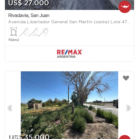
US$ 27.000
Rivadavia
,
San Juan
Avenida Libertador General San Martín (oeste) Lote 47 7300
702m2
US$ 35.000