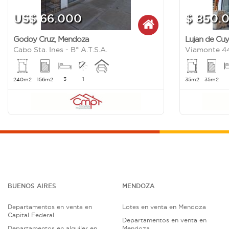
US$ 66.000
$ 850.
Godoy Cruz
,
Mendoza
Lujan de Cu
Cabo Sta. Ines - B° A.T.S.A.
Viamonte 4
3
1
240m2
156m2
35m2
35m2
BUENOS AIRES
MENDOZA
Departamentos en venta en
Lotes en venta en Mendoza
Capital Federal
Departamentos en venta en
Departamentos en alquiler en
Mendoza