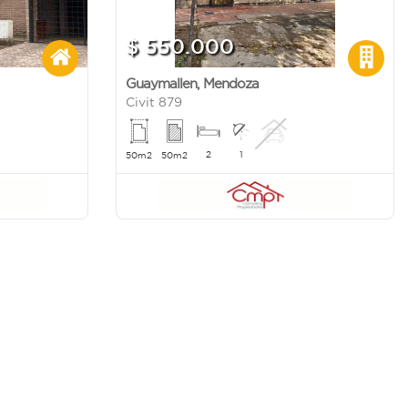
$ 550.000
Guaymallen
,
Mendoza
Civit 879
2
1
50m2
50m2