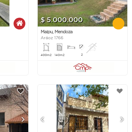
$ 5.000.000
Maipu
,
Mendoza
Aráoz 1766
2
400m2
140m2