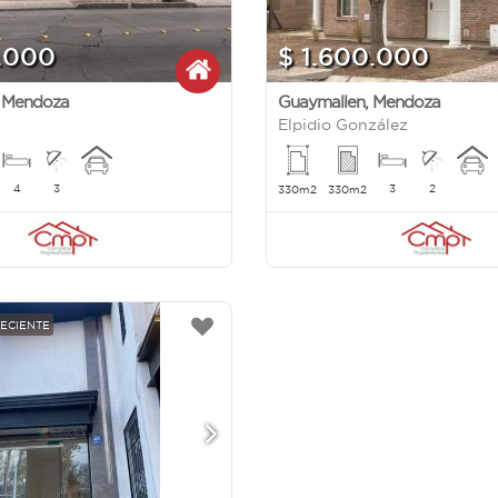
.000
$ 1.600.000
,
Mendoza
Guaymallen
,
Mendoza
Elpidio González
4
3
3
2
330m2
330m2
RECIENTE