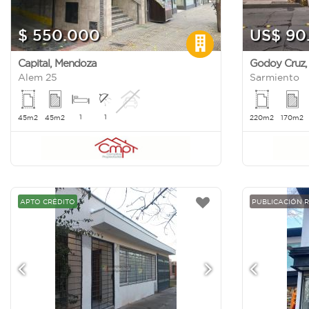
$ 550.000
US$ 90
Capital
,
Mendoza
Godoy Cruz
Alem 25
Sarmiento
1
1
45m2
45m2
220m2
170m2
APTO CRÉDITO
PUBLICACIÓN 