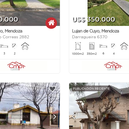
0.000
US$ 350.000
yo
,
Mendoza
Lujan de Cuyo
,
Mendoza
 Correas 2882
Darragueira 6370
3
2
6
4
1000m2
350m2
PUBLICACIÓN RECIENTE