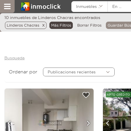
Inmuebles ...
En ...
10 inmuebles de Linderos Chacras encontrados
x
Linderos Chacras
Más Filtros
Borrar Filtros
Guardar Bú
Busqueda
Ordenar por
Publicaciones recientes
APTO CRÉDITO