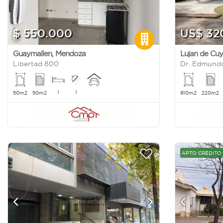
$ 550.000
US$ 32
Guaymallen
,
Mendoza
Lujan de Cu
Libertad 800
Dr. Edmundo
1
1
50m2
50m2
910m2
220m2
APTO CRÉDITO