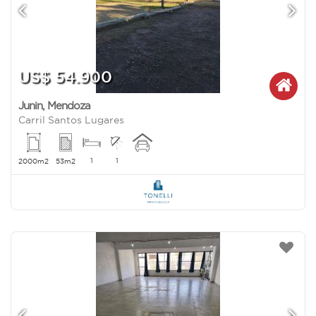
US$ 54.900
Junin
,
Mendoza
Carril Santos Lugares
1
1
2000m2
53m2