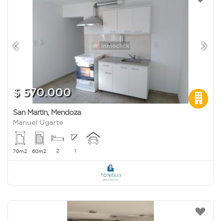
$ 570.000
San Martin
,
Mendoza
Manuel Ugarte
2
1
70m2
60m2