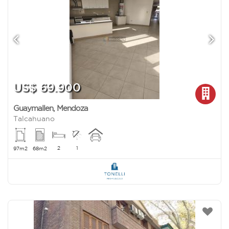
US$ 69.900
Guaymallen
,
Mendoza
Talcahuano
2
1
97m2
68m2