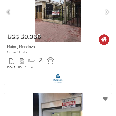
US$ 39.900
Maipu
,
Mendoza
Calle Chubut
3
1
160m2
110m2