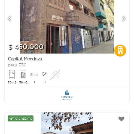
$ 450.000
Capital
,
Mendoza
peru 730
1
1
36m2
36m2
APTO CRÉDITO