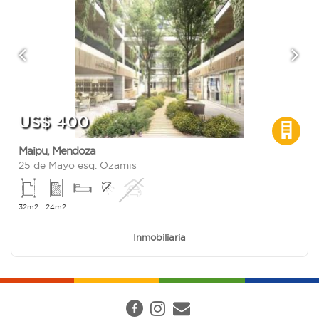
US$ 400
Maipu
,
Mendoza
25 de Mayo esq. Ozamis
32m2
24m2
Inmobiliaria