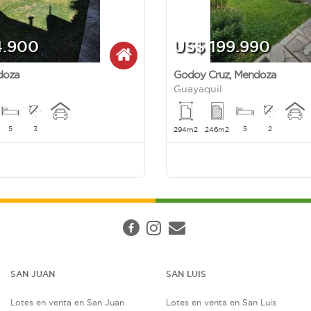
4.900
US$ 199.990
doza
Godoy Cruz
,
Mendoza
Guayaquil
5
3
5
2
294m2
246m2
SAN JUAN
SAN LUIS
Lotes en venta en San Juan
Lotes en venta en San Luis