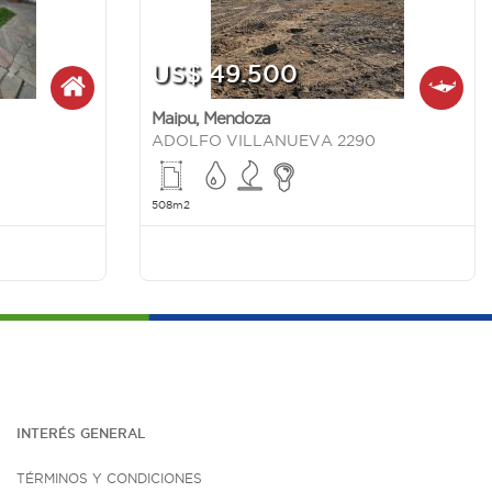
US$ 49.500
Maipu
,
Mendoza
ADOLFO VILLANUEVA 2290
508m2
INTERÉS G
ENE
RAL
TÉRMINOS Y CONDICIONES