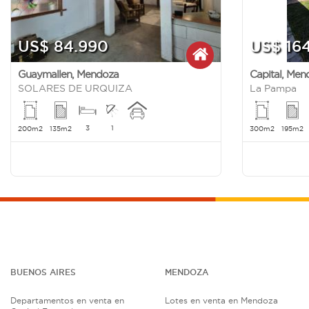
US$ 84.990
US$ 16
Guaymallen
,
Mendoza
Capital
,
Men
SOLARES DE URQUIZA
La Pampa
3
1
200m2
135m2
300m2
195m2
BUENOS AIRES
MENDOZA
Departamentos en venta en
Lotes en venta en Mendoza