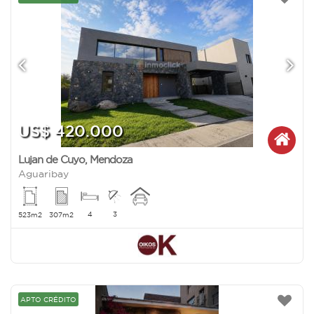
US$ 420.000
Lujan de Cuyo
,
Mendoza
Aguaribay
4
3
523m2
307m2
APTO CRÉDITO