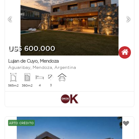
US$ 600.000
Lujan de Cuyo
,
Mendoza
Aguaribay, Mendoza, Argentina
4
3
565m2
360m2
APTO CRÉDITO