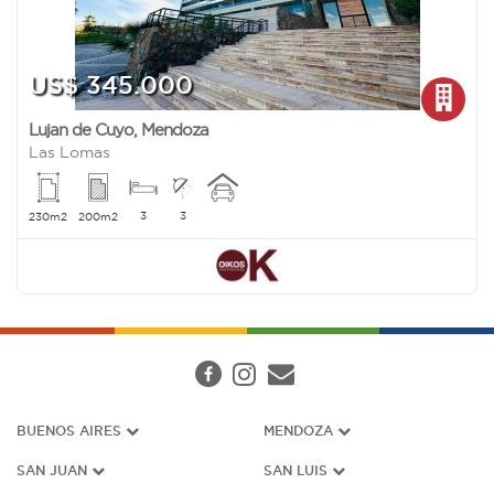
US$ 345.000
Lujan de Cuyo
,
Mendoza
Las Lomas
3
3
230m2
200m2
BUENOS AIRES
MENDOZA
SAN JUAN
SAN LUIS