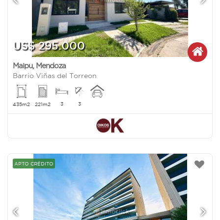
US$ 295.000
Maipu
,
Mendoza
Barrio Viñas del Torreon
3
3
435m2
221m2
APTO CRÉDITO