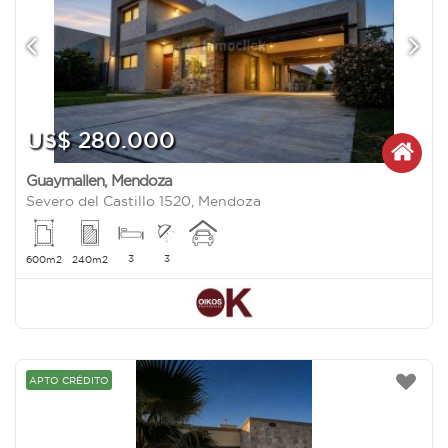
US$ 280.000
Guaymallen
,
Mendoza
Severo del Castillo 1520, Mendoza
3
3
600m2
240m2
APTO CRÉDITO