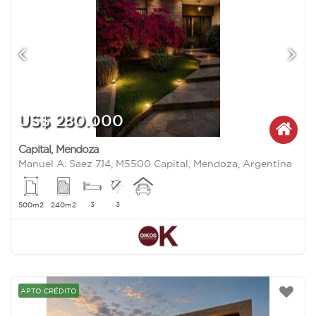
US$ 280.000
Capital
,
Mendoza
Manuel A. Saez 714, M5500 Capital, Mendoza, Argentina
3
3
500m2
240m2
APTO CRÉDITO