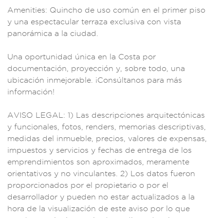
A
menities: Quinc
ho de uso
común en el primer p
iso
y una esp
ectacular terra
za exclusiva
con vista
pan
orámica a la ciuda
d.
Una oportun
idad única en la Co
sta por
docum
entación, proye
cción y, sobre to
do, una
ubic
ación inmejo
rable. ¡Consúltan
os para más
in
formación!
AVISO LE
GAL: 1) Las
descripciones
arquitectónicas
y fu
ncionales, f
otos, renders, memor
ias descriptivas,
medidas del inmueb
le, precios, va
lores de expensas
,
impuestos y s
ervicios y fech
as de entrega de lo
s
emprendimi
entos son aproxi
mados, meram
ente
orientativos
y no vinculantes. 2
) Los datos fueron
proporcion
ados por el pro
pietario o
por el
de
sarrollador y p
ueden no estar
actualizad
os a la
ho
ra de la visualizac
ión de este
aviso por
lo que