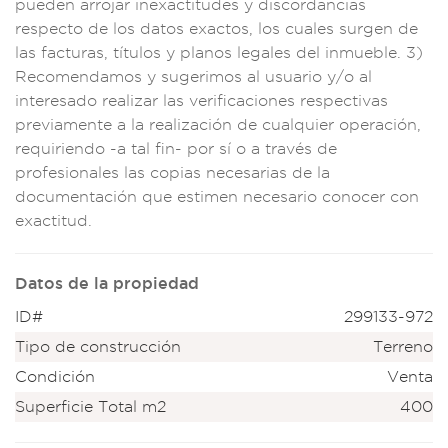
pueden
arrojar in
exactitudes y dis
cordancias
respect
o de los datos
exactos, los cual
es surgen de
las facturas
, títulos y planos
legales d
el inmuebl
e. 3)
Reco
mendamos y suger
imos al usuar
io y/o al
interesa
do realizar las veri
ficaciones resp
ectivas
previamen
te a la realización
de cualquier oper
ación,
requiriend
o -a tal fin- po
r sí o a tra
vés de
profe
sionales las c
opias neces
arias de la
docum
entación que estime
n necesario con
ocer con
exa
ctitud.
Datos de la propiedad
ID#
299133-972
Tipo de construcción
Terreno
Condición
Venta
Superficie Total m2
400