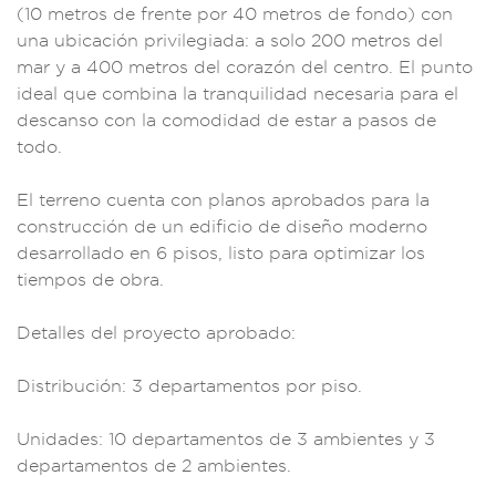
(1
0 metros de fre
nte por 40 m
etros de fon
do) con
una ubicació
n privileg
iada: a sol
o 200 metr
os del
mar y a 400 m
etros del corazón d
el centro. El pun
to
ideal que combin
a la tranqu
ilidad nec
esaria para
el
descanso con
la comodidad d
e estar a p
asos de
todo.
El t
erreno cuenta con
planos aprob
ados para l
a
construc
ción de un
edificio de dise
ño moderno
de
sarrollado e
n 6 pisos, listo
para optimizar
los
tiempos de
obra.
Detalles d
el proyecto a
probado:
Di
stribución: 3
departamentos por
piso.
Uni
dades: 10 departame
ntos de 3 ambi
entes y 3
depart
amentos de 2 amb
ientes.