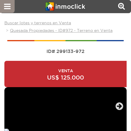
Buscar lotes y terrenos en Venta
Quesada Propiedades - ID#972 - Terreno en Venta
ID# 299133-972
VENTA
US$ 125.000
Next