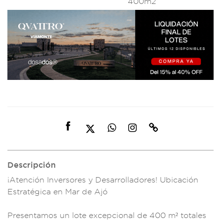
400m2
Descripción
¡Atención Inversor
es y Desarrollado
res! Ubicación
Estra
tégica en Mar
de Ajó
Pre
sentamos un lote
excepcional de 400 m
² totales