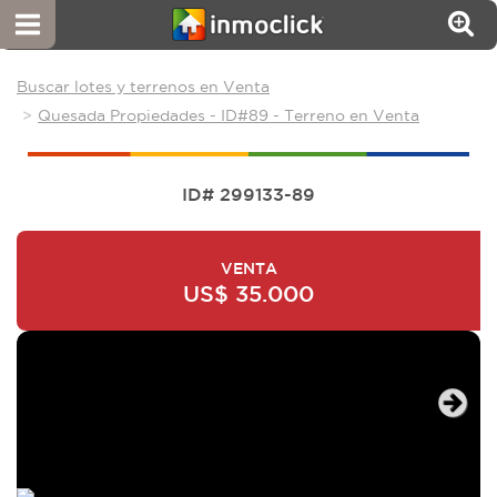
Buscar lotes y terrenos en Venta
Quesada Propiedades - ID#89 - Terreno en Venta
ID# 299133-89
VENTA
US$ 35.000
Next