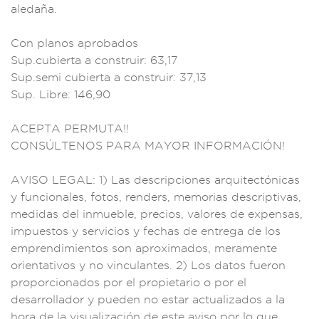
aledaña.
Co
n planos a
probados
Sup.cubier
ta a construir
: 63,17
Sup.semi c
ubierta a c
onstruir: 37
,13
Sup. Libre: 1
46,90
ACEPTA PERMUT
A!!
CONSÚLTENOS PARA
MAYOR INFORMACI
ÓN!
AVISO LEGAL:
1) Las descripcion
es arquitectóni
cas
y funcionales,
fotos, renders,
memorias descrip
tivas,
medidas
del inmueble, p
recios, valores de
expensas,
i
mpuestos y
servicios y
fechas de entrega
de los
emprendimient
os son aproxim
ados, meramente
orie
ntativos y no
vinculante
s. 2) Los d
atos fuero
n
proporcion
ados por el pro
pietario o
por el
desarrollad
or y pueden no estar
actualizad
os a la
hora de
la visualizaci
ón de este
aviso por lo
que