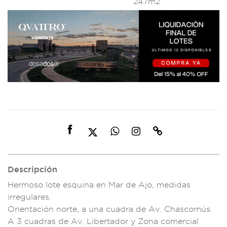
247m2
Descripción
Hermoso lote esquin
a en Mar de Ajo,
medidas
irregulares
.
Orientación nort
e, a una c
uadra de A
v. Chascomús.
A
3 cuadras de
Av. Libertador
y Zona come
rcial