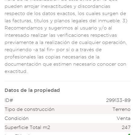
pueden ar
rojar inexactitude
s y discor
dancias
respecto
de los datos ex
actos, los
cuales surgen d
e
las fact
uras, títulos y p
lanos legales
del inmueble. 3)
Recomendamos y s
ugerimos al
usuario y/o
al
interesado reali
zar las verificacio
nes respect
ivas
previam
ente a la realiz
ación de cualqui
er operació
n,
requiriendo -a
tal fin- por sí o a
través de
profes
ionales las copi
as necesaria
s de la
doc
umentación que
estimen necesario co
nocer con
e
xactitud.
Datos de la propiedad
ID#
299133-89
Tipo de construcción
Terreno
Condición
Venta
Superficie Total m2
247