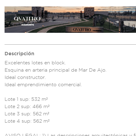
Descripción
Excelentes
lotes en block.
E
squina en arteria pr
incipal de Mar
De Ajo.
Ideal co
nstructor.
Ideal
emprendimiento come
rcial.
Lote 1
sup: 532 m²
Lote 2
sup: 466 m
²
Lote 3 sup: 5
62 m²
Lote 4 sup:
562 m²
AVISO LE
GAL: 1) Las descr
ipciones a
rquitectónicas y 