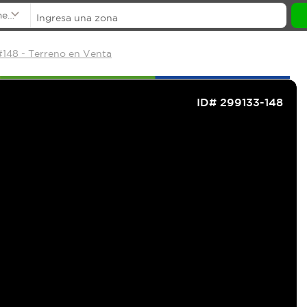
mentos
148 - Terreno en Venta
ID# 299133-148