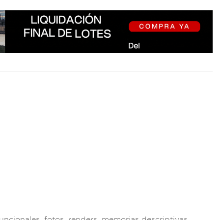
fu
ncionales, fotos, r
enders, memorias
descriptivas,