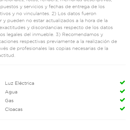
puestos y serv
icios y fechas de
entrega de los
ativos
y no vinculante
s. 2) Los datos fu
eron
r y p
ueden no estar actu
alizados a la hora
de la
nexa
ctitudes y di
scordancias respect
o de los datos
os legales d
el inmueble. 3) Reco
mendamos y
caciones respectiva
s previame
nte a la real
ización de
avés de prof
esionales las
copias neces
arias de la
a
ctitud.
Luz Eléctrica
Agua
Gas
Cloacas