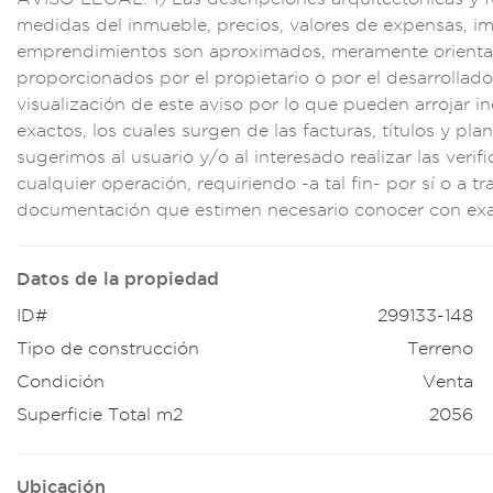
m
edidas del inmu
eble, precios, val
ores de expensas, i
m
em
prendimientos son
aproximados, mer
amente orient
proporciona
dos por el pro
pietario o por el
desarrollado
visualiz
ación de este avis
o por lo que pu
eden arrojar i
ex
actos, los cual
es surgen
de las fac
turas, títulos y
plan
suger
imos al usua
rio y/o al
interesado rea
lizar las verifi
cualquier
operación
, requiriendo
-a tal fin- por sí
o a tr
d
ocumentación q
ue estimen necesari
o conocer con ex
Datos de la propiedad
ID#
299133-148
Tipo de construcción
Terreno
Condición
Venta
Superficie Total m2
2056
Ubicación