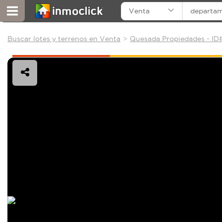
Venta
departa
Buscar lotes y terrenos en Venta
Quesada Propiedades - ID#